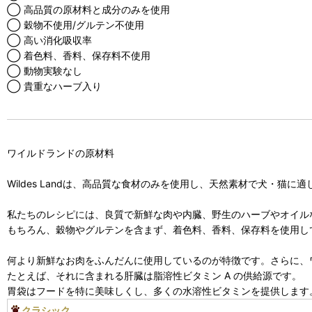
◯ 高品質の原材料と成分のみを使用
◯ 穀物不使用/グルテン不使用
◯ 高い消化吸収率
◯ 着色料、香料、保存料不使用
◯ 動物実験なし
◯ 貴重なハーブ入り
ワイルドランドの原材料
Wildes Landは、高品質な食材のみを使用し、天然素材で犬・猫に
私たちのレシピには、良質で新鮮な肉や内臓、野生のハーブやオイル
もちろん、穀物やグルテンを含まず、着色料、香料、保存料を使用し
何より新鮮なお肉をふんだんに使用しているのが特徴です。さらに、
たとえば、それに含まれる肝臓は脂溶性ビタミン A の供給源です。
胃袋はフードを特に美味しくし、多くの水溶性ビタミンを提供します
クラシック