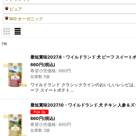
ピュア
BIO オーガニック
7
件
表示数
:
最短賞味2027.8・ワイルドランド 犬 ビーフ スイー
在庫あり
660
円
(税込)
希望小売価格
:
660
円
在庫数 5個
並び順
:
ワイルドランド クラシックラインのおいしいレシピは、
ーフ スイートポテト…
最短賞味2027.10・ワイルドランド 犬 チキン 人参＆
660
円
(税込)
希望小売価格
:
660
円
在庫数 3個