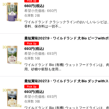
660
円
(税込)
希望小売価格
:
660
円
在庫数 2個
ワイルドランド クラシックラインのおいしいレシピは
香料、保存料は一切不…
最短賞味2027.9・ワイルドランド 犬 Bio ビーフwi
693
円
(税込)
希望小売価格
:
693
円
在庫数 5個
ワイルドランド Bio (有機) ウェットフードライ
用。砂糖や穀類も使用…
最短賞味2027.3・ワイルドランド 犬 Bio ダックwi
693
円
(税込)
希望小売価格
:
693
円
在庫数 3個
ワイルドランド Bio (有機) ウェットフードライ