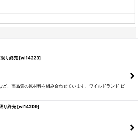
閉じる
庫限り終売
[
wl14223
]
油など、高品質の原材料を組み合わせています。ワイルドランド ビ
庫限り終売
[
wl14209
]