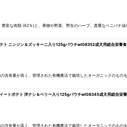
、豊富な肉類 (62％)と、果物や野菜、野生のハーブ、貴重なベニバナ
thポテト ニンジン＆ズッキーニ入り125gパウチwl08352成犬用総合栄養
ンは、肉の含有量が高く、管理された有機農法で栽培したオーガニックのも
thスイートポテト 洋ナシ＆ベリー入り125gパウチwl08345成犬用総合栄
ンは、肉の含有量が高く、管理された有機農法で栽培したオーガニックのも