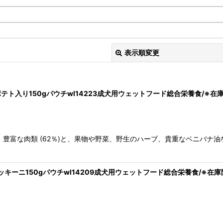
表示順変更
トポテト入り150gパウチwl14223成犬用ウェットフード総合栄養食/※在
豊富な肉類 (62％)と、果物や野菜、野生のハーブ、貴重なベニバナ
絞り込む
ズッキーニ150gパウチwl14209成犬用ウェットフード総合栄養食/※在