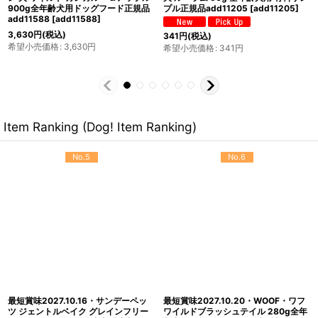
ンフリードッグフード正規品
料サンプル正規品add11007
add11229
[
add11229
]
[
add11007
]
27,500
円
(税込)
希望小売価格
:
27,500
円
341
円
(税込)
希望小売価格
:
341
円
Item Ranking (Dog! Item Ranking)
No.5
No.6
最短賞味2027.10.16・サンデーペッ
最短賞味2027.10.20・WOOF・ワフ
ツ ジェントルベイク グレインフリー
ワイルドブラッシュテイル 280g全年