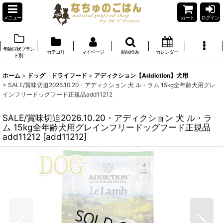
メニュー
カート
ログイン
年齢症状ブラン
カテゴリ
マイページ
商品検索
カレンダー
ド別
ホーム
>
ドッグ ドライフード
>
アディクション【Addiction】犬用
>
SALE/賞味切迫2026.10.20・アディクション 犬 ル・ラム 15kg全年齢犬用グレ
インフリードッグフード正規品add11212
SALE/賞味切迫2026.10.20・アディクション 犬 ル・ラ
ム 15kg全年齢犬用グレインフリードッグフード正規品
add11212
[
add11212
]