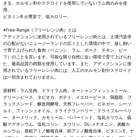
きる、ホルモン剤やステロイドを使用していないラム肉のみを使
用。
ビタミンB が豊富で、低カロリー。
※Free-Range（フリーレンジ肉）とは
アディクションに使用されているフリーレンジ肉とは、土壌汚染等
の心配がないニュージーランドの広々とした環境の中で、放し飼い
で育て上げられた食肉（ベニソン、ラム、ポーク、チキン、ビー
フ）のことを言います。可能な限り自然に近い環境で育て上げられ
た、最高品質の肉類を使用しています。また、アディクションに使
用されているフリーレンジ肉には、人工のホルモン剤やステロイド
は一切含まれておりません。
原材料：ラム生肉、ドライラム肉、オーシャンフィッシュミール、
グリーンピース、タピオカ、ポテト、イエローピース、鶏脂肪、フ
ラックスシード、醸造用酵母、天然フレーバー、ビネガー、シーソ
ルト、フィッシュオイル、ドライクランベリー、ドライブルーベリ
ー、ターメリック、カモミール、ペパーミント、塩化カリウム、硫
酸マグネシウム、塩化コリン、タウリン、DL-メチオニン、炭酸カ
ルシウム、亜鉛アミノ酸複合体、鉄アミノ酸複合体、ビタミンE、ナ