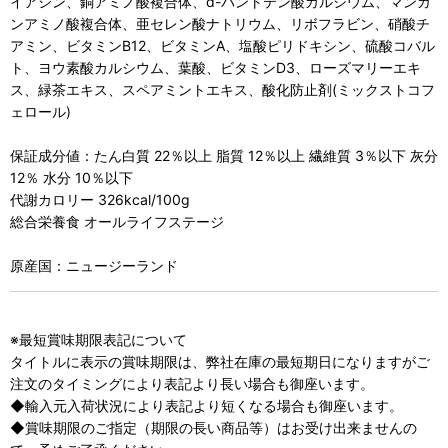
イアシン、銅アミノ酸複合体、d-パントテン酸カルシウム、マンガ
ンアミノ酸複合体、亜セレン酸ナトリウム、リボフラビン、硝酸チ
アミン、ビタミンB12、ビタミンA、塩酸ピリドキシン、硫酸コバル
ト、ヨウ素酸カルシウム、葉酸、ビタミンD3、ローズマリーエキ
ス、緑茶エキス、スペアミントエキス、酸化防止剤(ミックストコフ
ェロール)
保証成分値：たん白質 22％以上 脂質 12％以上 繊維質 3％以下 灰分
12％ 水分 10％以下
代謝カロリー 326kcal/100g
総合栄養食 オールライフステージ
原産国：ニュージーランド
※最短賞味期限表記について
タイトルに表示の賞味期限は、弊社在庫の最短期日になりますがご
注文のタイミングにより表記より長い場合も御座います。
◆輸入元入荷状況により表記より短くなる場合も御座います。
◆賞味期限のご指定（期限の長い商品等）はお受け出来ませんの