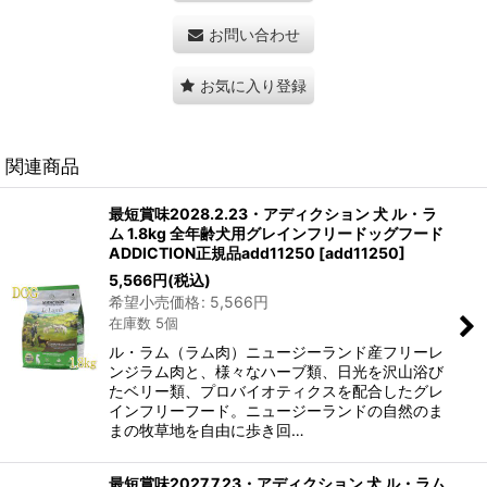
お問い合わせ
お気に入り登録
関連商品
最短賞味2028.2.23・アディクション 犬 ル・ラ
ム 1.8kg 全年齢犬用グレインフリードッグフード
ADDICTION正規品add11250
[
add11250
]
5,566
円
(税込)
希望小売価格
:
5,566
円
在庫数 5個
ル・ラム（ラム肉）ニュージーランド産フリーレ
ンジラム肉と、様々なハーブ類、日光を沢山浴び
たベリー類、プロバイオティクスを配合したグレ
インフリーフード。ニュージーランドの自然のま
まの牧草地を自由に歩き回…
最短賞味2027.7.23・アディクション 犬 ル・ラム