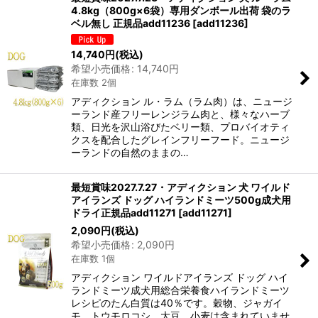
4.8kg（800g×6袋）専用ダンボール出荷 袋のラ
ベル無し 正規品add11236
[
add11236
]
14,740
円
(税込)
希望小売価格
:
14,740
円
在庫数 2個
アディクション ル・ラム（ラム肉）は、ニュージ
ーランド産フリーレンジラム肉と、様々なハーブ
類、日光を沢山浴びたベリー類、プロバイオティ
クスを配合したグレインフリーフード。ニュージ
ーランドの自然のままの…
最短賞味2027.7.27・アディクション 犬 ワイルド
アイランズ ドッグ ハイランドミーツ500g成犬用
ドライ正規品add11271
[
add11271
]
2,090
円
(税込)
希望小売価格
:
2,090
円
在庫数 1個
アディクション ワイルドアイランズ ドッグ ハイ
ランドミーツ成犬用総合栄養食ハイランドミーツ
レシピのたん白質は40％です。穀物、ジャガイ
モ、トウモロコシ、大豆、小麦は含まれていませ