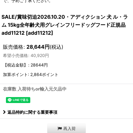
で、予めご了承ください。
SALE/賞味切迫2026.10.20・アディクション 犬 ル・ラ
ム 15kg全年齢犬用グレインフリードッグフード正規品
add11212
[
add11212
]
販売価格
:
28,644
円
(税込)
希望小売価格
:
40,920
円
【税込金額】
:
28644円
加算ポイント: 2,864ポイント
在庫数 入荷待ちor輸入元欠品中
返品特約に関する重要事項
再入荷