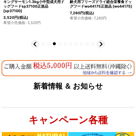
キングサーモン1.3kg小中型成犬用ド
齢犬用フリーズドライ総合栄養食ドッ
ッグフードsp37100正規品
グフードwo44175正規品
[
wo44175
]
[
sp37100
]
7,260
円
(税込)
3,520
円
(税込)
希望小売価格
:
7,260
円
希望小売価格
:
3,520
円
新着情報 ＆ お知らせ
キャンペーン各種