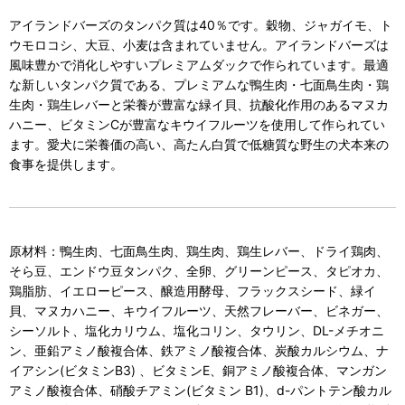
アイランドバーズのタンパク質は40％です。穀物、ジャガイモ、ト
ウモロコシ、大豆、小麦は含まれていません。アイランドバーズは
風味豊かで消化しやすいプレミアムダックで作られています。最適
な新しいタンパク質である、プレミアムな鴨生肉・七面鳥生肉・鶏
生肉・鶏生レバーと栄養が豊富な緑イ貝、抗酸化作用のあるマヌカ
ハニー、ビタミンCが豊富なキウイフルーツを使用して作られてい
ます。愛犬に栄養価の高い、高たん白質で低糖質な野生の犬本来の
食事を提供します。
原材料：鴨生肉、七面鳥生肉、鶏生肉、鶏生レバー、ドライ鶏肉、
そら豆、エンドウ豆タンパク、全卵、グリーンピース、タピオカ、
鶏脂肪、イエローピース、醸造用酵母、フラックスシード、緑イ
貝、マヌカハニー、キウイフルーツ、天然フレーバー、ビネガー、
シーソルト、塩化カリウム、塩化コリン、タウリン、DL-メチオニ
ン、亜鉛アミノ酸複合体、鉄アミノ酸複合体、炭酸カルシウム、ナ
イアシン(ビタミンB3) 、ビタミンE、銅アミノ酸複合体、マンガン
アミノ酸複合体、硝酸チアミン(ビタミン B1)、d-パントテン酸カル