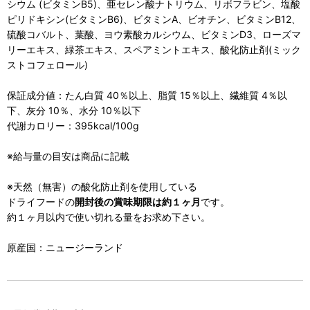
シウム (ビタミンB5)、亜セレン酸ナトリウム、リボフラビン、塩酸
ピリドキシン(ビタミンB6)、ビタミンA、ビオチン、ビタミンB12、
硫酸コバルト、葉酸、ヨウ素酸カルシウム、ビタミンD3、ローズマ
リーエキス、緑茶エキス、スペアミントエキス、酸化防止剤(ミック
ストコフェロール)
保証成分値：たん白質 40％以上、脂質 15％以上、繊維質 4％以
下、灰分 10％、水分 10％以下
代謝カロリー：395kcal/100g
※給与量の目安は商品に記載
※天然（無害）の酸化防止剤を使用している
ドライフードの
開封後の賞味期限は約１ヶ月
です。
約１ヶ月以内で使い切れる量をお求め下さい。
原産国：ニュージーランド