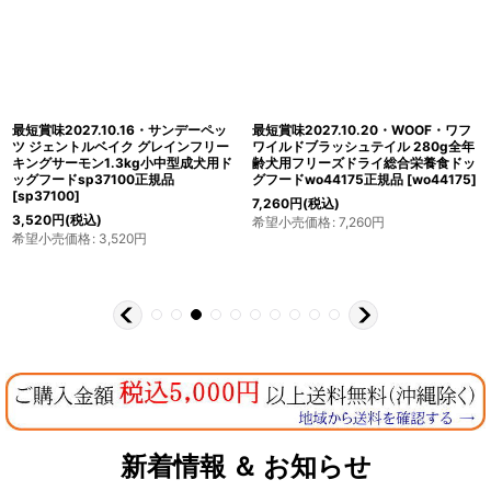
最短賞味2027.10.16・サンデーペッ
最短賞味2027.10.20・WOOF・ワフ
ツ ジェントルベイク グレインフリー
ワイルドブラッシュテイル 280g全年
キングサーモン1.3kg小中型成犬用ド
齢犬用フリーズドライ総合栄養食ドッ
ッグフードsp37100正規品
グフードwo44175正規品
[
wo44175
]
[
sp37100
]
7,260
円
(税込)
3,520
円
(税込)
希望小売価格
:
7,260
円
希望小売価格
:
3,520
円
新着情報 ＆ お知らせ