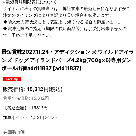
※最短賞味期限表記について
タイトルに表示の賞味期限は、弊社在庫の最短期日になりますがご
注文のタイミングにより表記より長い場合も御座います。
◆輸入元入荷状況により表記より短くなる場合も御座います。
◆賞味期限のご指定（期限の長い商品等）はお受け出来ませんの
で、予めご了承ください。
最短賞味2027.11.24・アディクション 犬 ワイルドアイラ
ンズ ドッグ アイランドバーズ4.2kg(700g×6)専用ダン
ボール出荷add11837
[
add11837
]
販売価格
:
15,312
円
(税込)
希望小売価格
:
15,312
円
【税込金額】
:
15312円
加算ポイント: 1,531ポイント
在庫数 1個