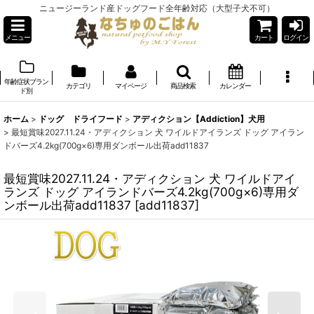
ニュージーランド産ドッグフード全年齢対応（大型子犬不可）
メニュー
カート
ログイン
年齢症状ブラン
カテゴリ
マイページ
商品検索
カレンダー
ド別
ホーム
>
ドッグ ドライフード
>
アディクション【Addiction】犬用
>
最短賞味2027.11.24・アディクション 犬 ワイルドアイランズ ドッグ アイラン
ドバーズ4.2kg(700g×6)専用ダンボール出荷add11837
最短賞味2027.11.24・アディクション 犬 ワイルドアイ
ランズ ドッグ アイランドバーズ4.2kg(700g×6)専用ダ
ンボール出荷add11837
[
add11837
]