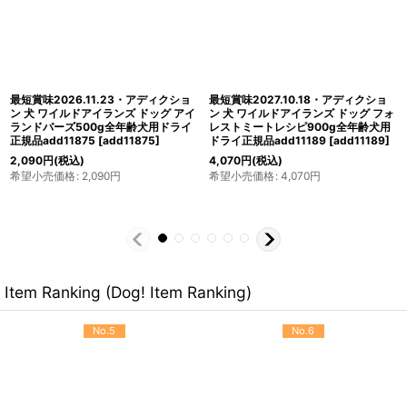
最短賞味2027.7.27・アディクション
最短賞味2027.7.17・アディクション
犬 ワイルドアイランズ ドッグ ハイラ
犬 ワイルドアイランズ ドッグ アイラ
ンドミーツ9kg成犬用ドライ正規品
ンドバーズ900g全年齢犬用ドライ正
add79182
[
add79182
]
規品add11882
[
add11882
]
30,745
円
(税込)
3,630
円
(税込)
希望小売価格
:
30,745
円
希望小売価格
:
3,630
円
Item Ranking (Dog! Item Ranking)
No.5
No.6