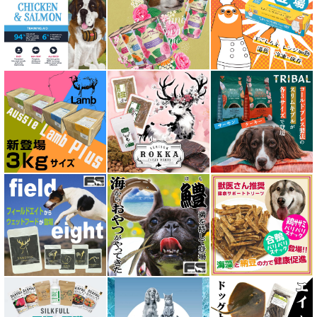
アマノヴァ Amanova
アルモネイチャー almo nature
アンブロシア AMBROSIA
アートゥー AATU
アーテミス ARTEMIS
イティ iti
ウェルネス ヘルシーバランス
ウルフブラット WOLFSBLUT
エーワン AWAN DOG FOOD
エーにゃん Anyan 猫用おやつ