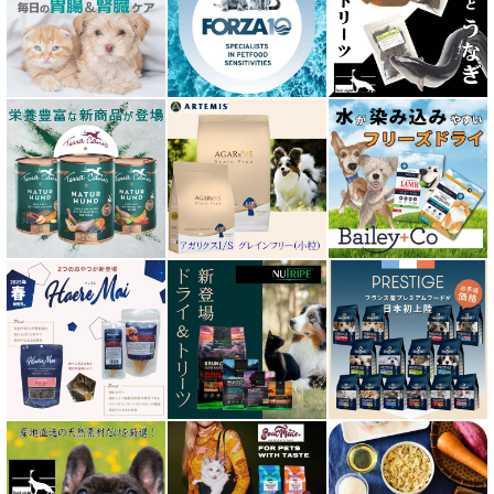
エクイリブリア EQUILIBRIA
エンパイア EMPIRE
オージー ラム プラス Aussie Lamb Plus
カントリーロード Country Roads
キアオラ kiaora
キャノフィラ
グリーンフィッシュ GreenFish
ケリーアンドコー Kelly＆Co’s
サンデーペッツ Sunday Pets
サンユー研究所