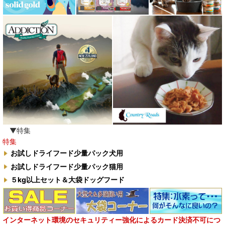
ワイルドランド Wildes Land
わんぽうやく
ワフ WOOF
ナチュラル重曹 アイテム合同会社
水素シリーズ
臭わない袋BOS
▼特集
特集
自然流
お試しドライフード少量パック犬用
お試しドライフード少量パック猫用
M.Y Forest推奨品
５kg以上セット＆大袋ドッグフード
フォルツァ10犬キャンペーン
一口笑 Ikkosho
インターネット環境のセキュリティー強化によるカード決済不可につ