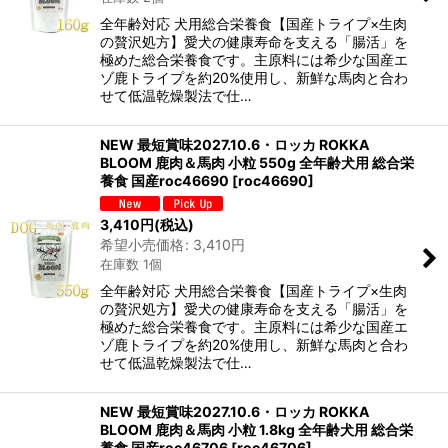
全年齢対応 犬用総合栄養食【国産トライプ×生肉
の贅沢処方】愛犬の健康寿命を支える「腸活」を
極めた総合栄養食です。主原料には希少な国産エ
ゾ鹿トライプを約20%使用し、新鮮な馬肉と合わ
せて低温乾燥製法で仕…
NEW 最短賞味2027.10.6・ロッカ ROKKA
BLOOM 鹿肉＆馬肉 小粒 550g 全年齢犬用 総合栄
養食 国産roc46690
[
roc46690
]
3,410
円
(税込)
希望小売価格
:
3,410
円
在庫数 1個
全年齢対応 犬用総合栄養食【国産トライプ×生肉
の贅沢処方】愛犬の健康寿命を支える「腸活」を
極めた総合栄養食です。主原料には希少な国産エ
ゾ鹿トライプを約20%使用し、新鮮な馬肉と合わ
せて低温乾燥製法で仕…
NEW 最短賞味2027.10.6・ロッカ ROKKA
BLOOM 鹿肉＆馬肉 小粒 1.8kg 全年齢犬用 総合栄
養食 国産roc46706
[
roc46706
]