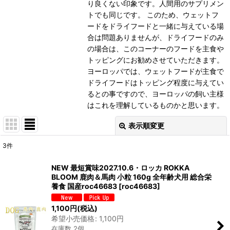
り良くない印象です。人間用のサプリメン
トでも同じです。 このため、ウェットフ
ードをドライフードと一緒に与えている場
合は問題ありませんが、ドライフードのみ
の場合は、このコーナーのフードを主食や
トッピングにお勧めさせていただきます。
ヨーロッパでは、ウェットフードが主食で
ドライフードはトッピング程度に与えてい
るとの事ですので、ヨーロッパの飼い主様
はこれを理解しているものかと思います。
表示順変更
閉じる
3
件
表示数
:
NEW 最短賞味2027.10.6・ロッカ ROKKA
BLOOM 鹿肉＆馬肉 小粒 160g 全年齢犬用 総合栄
在庫あり
養食 国産roc46683
[
roc46683
]
並び順
:
1,100
円
(税込)
希望小売価格
:
1,100
円
在庫数 2個
絞り込む