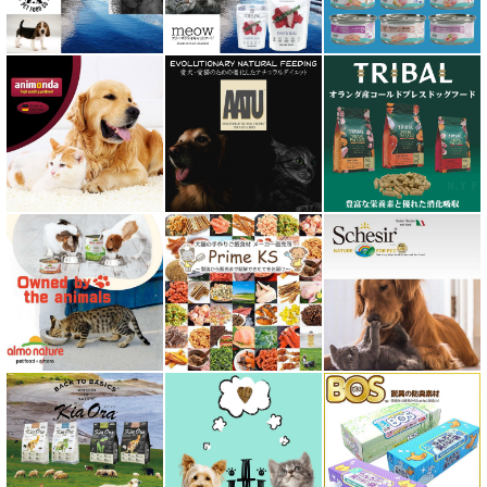
フィールドエイト
フォルツァ10 FORZA10
プライムケイズ さかい企画
ブリスミックス BLISMIX
プレスティージ PRESTIGE
プロデン ProDen
ベイリーコー Bailey+Co
ベッツソリューション VetSolution
ベッツラボ Vets Labo
ペットカインド PetKind