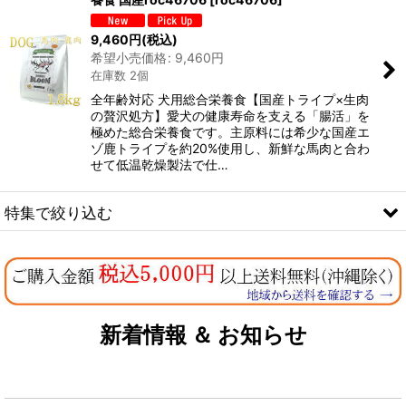
9,460
円
(税込)
希望小売価格
:
9,460
円
在庫数 2個
全年齢対応 犬用総合栄養食【国産トライプ×生肉
の贅沢処方】愛犬の健康寿命を支える「腸活」を
極めた総合栄養食です。主原料には希少な国産エ
ゾ鹿トライプを約20%使用し、新鮮な馬肉と合わ
せて低温乾燥製法で仕…
特集で絞り込む
なちゅのオリジナルセット
お試しドライフード少量パック犬用
新着情報 ＆ お知らせ
お試しドライフード少量パック猫用