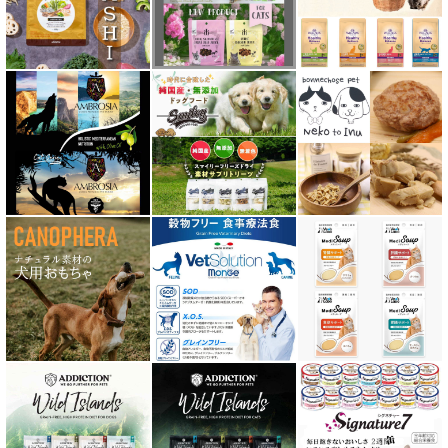
テラカニス TerraCanis
テラフェリス TerraFelis
テラカニス ハーバルヒーローズ
トライバル TRIBAL
ナチュラルコード NATURAL CODE
ナチュラルハーベスト Natural Harvest
Nanki Japan ナンキジャパン
ニュートライプ NUTRIPE
ｐＨ バランス キャット ウォーター
ネイチャーベット NaturVet