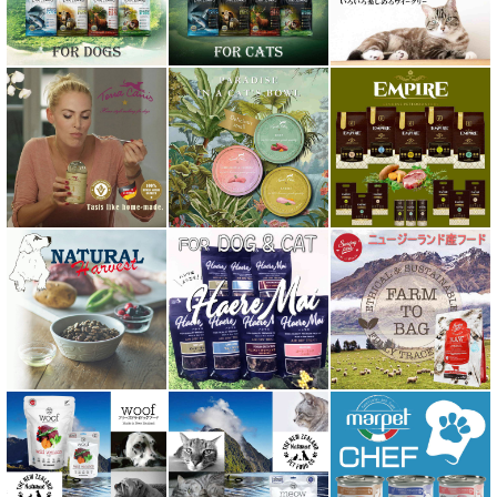
バーキングヘッズ BARKING HEADS
ハーロウブレンド Harlow Blend
バイオトロール・バイオフレッシュ Byotrol
バリアサプリ
Haere Mai ハレマエ
阪急ハロードッグ
プロバイオデンタルPet
ビィ・ナチュラル be-NatuRal
ヒマラヤ ドッグ チーズ チュウ
ファープラスト 歯みがきガム
フィッシュ4 ペットフード正規品