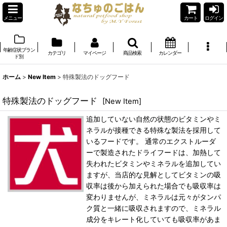
メニュー
カート
ログイン
年齢症状ブラン
カテゴリ
マイページ
商品検索
カレンダー
ド別
ホーム
>
New Item
>
特殊製法のドッグフード
特殊製法のドッグフード
[
New Item
]
追加していない自然の状態のビタミンやミ
ネラルが接種できる特殊な製法を採用して
いるフードです。 通常のエクストルーダ
ーで製造されたドライフードは、加熱して
失われたビタミンやミネラルを追加してい
ますが、当店的な見解としてビタミンの吸
収率は後から加えられた場合でも吸収率は
変わりませんが、ミネラルは元々がタンパ
ク質と一緒に吸収されますので、ミネラル
成分をキレート化していても吸収率があま