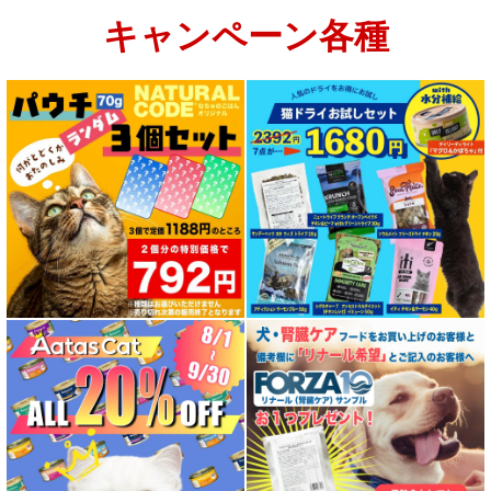
キャンペーン各種
特集：大型犬＆多頭飼い用：セット＆大袋ドッグフード
特集 グリーントライプ（第４胃）とは
特集 フリーズドライ
特集 エアドライフード
特殊製法のドッグフード
特殊製法のキャットフード
全年齢対応 フード for DOG
パピー用 フード for DOG