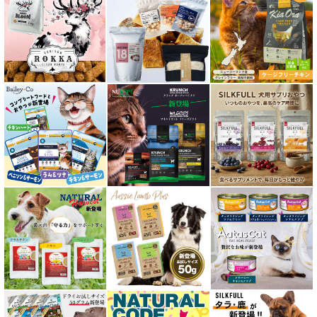
胃腸ケア対応 フード for CAT
口腔内・喉ケア対応商品 猫用
食欲サポート対応キャットフード
肝臓ケア対応キャットフード
免疫サポート 猫用
低脂肪 ドライフード for CAT
水分補給用ウェットフード for CAT
特集 穀物不使用 キャットフード（ドライ）