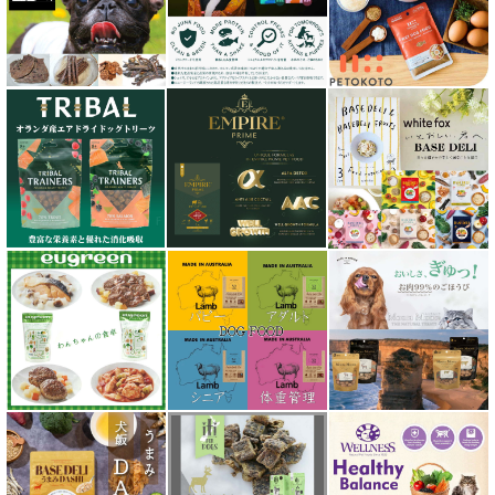
シェフ SHEF
シグネチャー７（Signature7）正規輸入品
シシア Schesir
獣医さん推奨シリーズ
シルクフル SILKFULL
ジーランディア Zealandia
スマイリー Smiley
ソウルメイト SoulMate
ソリッドゴールド Solid Gold
ディアブロ（Deer Blow）