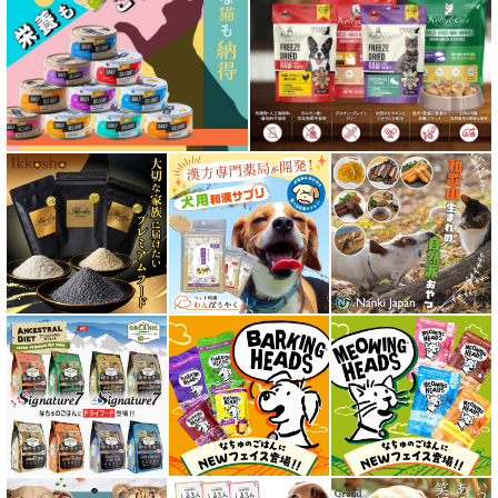
特集 穀物不使用 ドッグフード（ドライ）
フリーズドライ ドッグフード
エアドライ ドッグフード
愛猫用ウェット300円以下コーナー
全年齢対応 フード for CAT
キトン用 フード for CAT
成猫用 フード for CAT