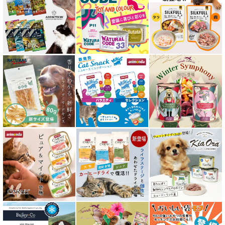
エアドライ キャットフード
フリーズドライ キャットフード
おやつ全アイテム
素材そのまま
アイファクトリーおやつ
アタスキャット Aatas Cat
アディクション Addiction
アニモンダ ANIMONDA