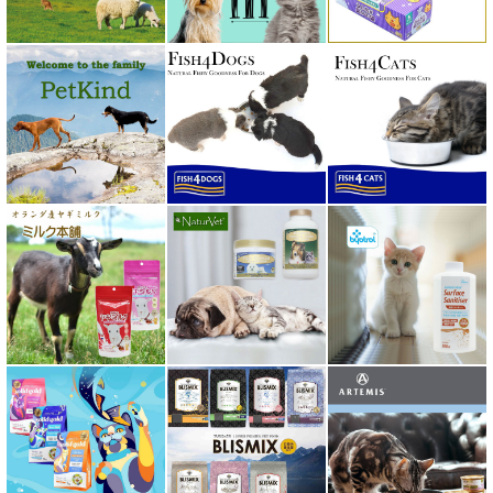
ペトコト PETOKOTO
ホワイトフォックス
ボンショーズペット bonnechose pet
ママクック
ミャウ MEOW
ミャオイングヘッズ MEOWING HEADS
ミルク本舗
ムーラムーラ Moora Moora
ルイトモ RUITOMO
ロザイボトル
ロッカ ROKKA