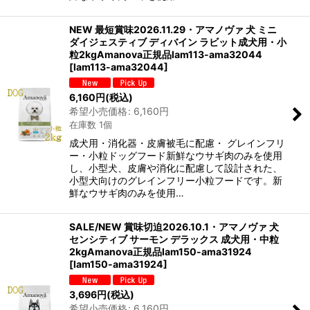
NEW 最短賞味2026.11.29・アマノヴァ 犬 ミニ
ダイジェスティブ ディバイン ラビット成犬用・小
粒2kgAmanova正規品lam113-ama32044
[
lam113-ama32044
]
6,160
円
(税込)
希望小売価格
:
6,160
円
在庫数 1個
成犬用・消化器・皮膚被毛に配慮・ グレインフリ
ー・小粒ドッグフード新鮮なウサギ肉のみを使用
し、小型犬、皮膚や消化に配慮して設計された、
小型犬向けのグレインフリー小粒フードです。新
鮮なウサギ肉のみを使用…
SALE/NEW 賞味切迫2026.10.1・アマノヴァ 犬
センシティブ サーモン デラックス 成犬用・中粒
2kgAmanova正規品lam150-ama31924
[
lam150-ama31924
]
3,696
円
(税込)
希望小売価格
:
6,160
円