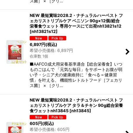
ス菌］ × ［クリ…
NEW 最短賞味2028.2・ナチュラルハーベスト フ
ェカリストリプルケア ベニソン 90g×12個/総合
栄養食ウェット 専用ケースにて出荷nh13821s12
[
nh13821s12
]
6,897
円
(税込)
希望小売価格
:
6,897
円
在庫数 1個
■AAFCO成犬用栄養基準適合【総合栄養食】いつ
ものごはんで 「元気な毎日」をサポートお腹が弱
い子・シニア犬の健康維持に「食べる＝健康習
慣」を叶える、 機能性レトルトフード［フェカリ
ス菌］ × ［クリ…
NEW 最短賞味2028.2・ナチュラルハーベスト フ
ェカリストリプルケア タラ＆チキン 90g総合栄養
食ウェットnh13845
[
nh13845
]
605
円
(税込)
希望小売価格
:
605
円