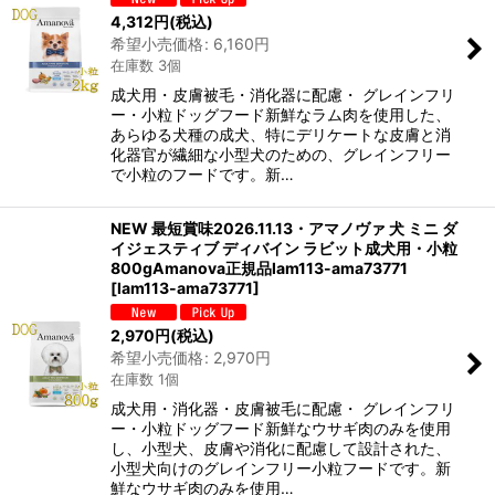
4,312
円
(税込)
希望小売価格
:
6,160
円
在庫数 3個
成犬用・皮膚被毛・消化器に配慮・ グレインフリ
ー・小粒ドッグフード新鮮なラム肉を使用した、
あらゆる犬種の成犬、特にデリケートな皮膚と消
化器官が繊細な小型犬のための、グレインフリー
で小粒のフードです。新…
NEW 最短賞味2026.11.13・アマノヴァ 犬 ミニ ダ
イジェスティブ ディバイン ラビット成犬用・小粒
800gAmanova正規品lam113-ama73771
[
lam113-ama73771
]
2,970
円
(税込)
希望小売価格
:
2,970
円
在庫数 1個
成犬用・消化器・皮膚被毛に配慮・ グレインフリ
ー・小粒ドッグフード新鮮なウサギ肉のみを使用
し、小型犬、皮膚や消化に配慮して設計された、
小型犬向けのグレインフリー小粒フードです。新
鮮なウサギ肉のみを使用…