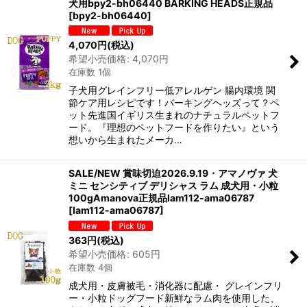
犬用bpy2-bh06440 BARKING HEADS正規品
[
bpy2-bh06440
]
4,070
円
(税込)
希望小売価格
:
4,070
円
在庫数 1個
子犬用グレインフリー低アレルゲン 腸内環境 関
節ケア用レシピです！バーキングヘッズって？ペ
ット先進国イギリス生まれのナチュラルペットフ
ード。『理想のペットフードを作りたい』という
想いから生まれたメーカ…
SALE/NEW 賞味切迫2026.9.19・アマノヴァ 犬
ミニ センシティブ デリシャス ラム 成犬用・小粒
100gAmanova正規品lam112-ama06787
[
lam112-ama06787
]
363
円
(税込)
希望小売価格
:
605
円
在庫数 4個
成犬用・皮膚被毛・消化器に配慮・ グレインフリ
ー・小粒ドッグフード新鮮なラム肉を使用した、