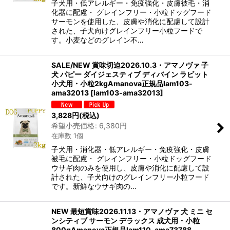
子犬用・低アレルギー・免疫強化・皮膚被毛・消
化器に配慮・ グレインフリー・小粒ドッグフード
サーモンを使用した、皮膚や消化に配慮して設計
された、子犬向けグレインフリー小粒フードで
す。小麦などのグレイン不…
SALE/NEW 賞味切迫2026.10.3・アマノヴァ 子
犬 パピー ダイジェスティブ ディバイン ラビット
小犬用・小粒2kgAmanova正規品lam103-
ama32013
[
lam103-ama32013
]
3,828
円
(税込)
希望小売価格
:
6,380
円
在庫数 1個
子犬用・消化器・低アレルギー・免疫強化・皮膚
被毛に配慮・ グレインフリー・小粒ドッグフード
ウサギ肉のみを使用し、皮膚や消化に配慮して設
計された、子犬向けのグレインフリー小粒フード
です。新鮮なウサギ肉の…
NEW 最短賞味2026.11.13・アマノヴァ 犬 ミニ セ
ンシティブ サーモン デラックス 成犬用・小粒
800gAmanova正規品lam110-ama73788