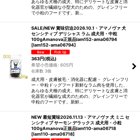
あらゆる犬種の成犬、特にデリケートな皮膚と消
化器官が繊細な小型犬のための、グレインフリー
で小粒のフードです。新…
SALE/NEW 賞味切迫2026.10.1・アマノヴァ 犬
センシティブ デリシャス ラム 成犬用・中粒
100gAmanova正規品lam152-ama06794
[
lam152-ama06794
]
363
円
(税込)
希望小売価格
:
605
円
在庫数 3個
成犬用・皮膚被毛・消化器に配慮・ グレインフリ
ー・中粒ドッグフード新鮮なラム肉を使用した、
あらゆる犬種の成犬、特にデリケートな皮膚と消
化器官が繊細な成犬のための、グレインフリーで
中粒のフードです。新鮮…
NEW 最短賞味2026.11.13・アマノヴァ 犬 ミニ セ
ンシティブ サーモン デラックス 成犬用・小粒
100gAmanova正規品lam110-ama06718
[
lam110-ama06718
]