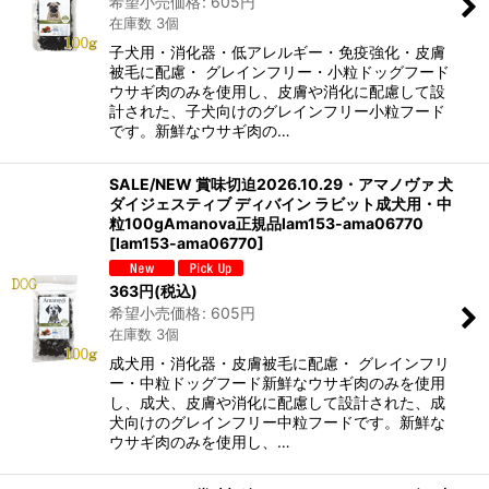
希望小売価格
:
605
円
在庫数 3個
子犬用・消化器・低アレルギー・免疫強化・皮膚
被毛に配慮・ グレインフリー・小粒ドッグフード
ウサギ肉のみを使用し、皮膚や消化に配慮して設
計された、子犬向けのグレインフリー小粒フード
です。新鮮なウサギ肉の…
SALE/NEW 賞味切迫2026.10.29・アマノヴァ 犬
ダイジェスティブ ディバイン ラビット成犬用・中
粒100gAmanova正規品lam153-ama06770
[
lam153-ama06770
]
363
円
(税込)
希望小売価格
:
605
円
在庫数 3個
成犬用・消化器・皮膚被毛に配慮・ グレインフリ
ー・中粒ドッグフード新鮮なウサギ肉のみを使用
し、成犬、皮膚や消化に配慮して設計された、成
犬向けのグレインフリー中粒フードです。新鮮な
ウサギ肉のみを使用し、…