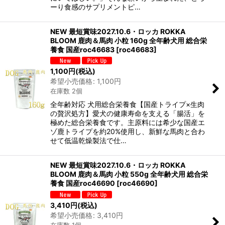
ーり食感のサプリメントピ…
NEW 最短賞味2027.10.6・ロッカ ROKKA
BLOOM 鹿肉＆馬肉 小粒 160g 全年齢犬用 総合栄
養食 国産roc46683
[
roc46683
]
1,100
円
(税込)
希望小売価格
:
1,100
円
在庫数 2個
全年齢対応 犬用総合栄養食【国産トライプ×生肉
の贅沢処方】愛犬の健康寿命を支える「腸活」を
極めた総合栄養食です。主原料には希少な国産エ
ゾ鹿トライプを約20%使用し、新鮮な馬肉と合わ
せて低温乾燥製法で仕…
NEW 最短賞味2027.10.6・ロッカ ROKKA
BLOOM 鹿肉＆馬肉 小粒 550g 全年齢犬用 総合栄
養食 国産roc46690
[
roc46690
]
3,410
円
(税込)
希望小売価格
:
3,410
円