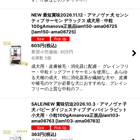
NEW 最短賞味2026.11.12・アマノヴァ 犬 センシ
ティブ サーモン デラックス 成犬用・中粒
100gAmanova正規品lam150-ama06725
[
lam150-ama06725
]
605
円
(税込)
希望小売価格
:
605
円
在庫数 5個
成犬用・皮膚被毛・消化器に配慮・ グレインフリ
ー・中粒ドッグフードサーモンを使用し、あらゆ
る犬種の成犬、特に消化器系が繊細な犬や、皮膚
や被毛のケアが必要な犬におすすめな、グレイン
フリーの上質な中粒のフ…
SALE/NEW 賞味切迫2026.10.3・アマノヴァ 子
犬 パピー ダイジェスティブ ディバイン ラビット
小犬用・小粒100gAmanova正規品lam103-
ama06763
[
lam103-ama06763
]
363
円
(税込)