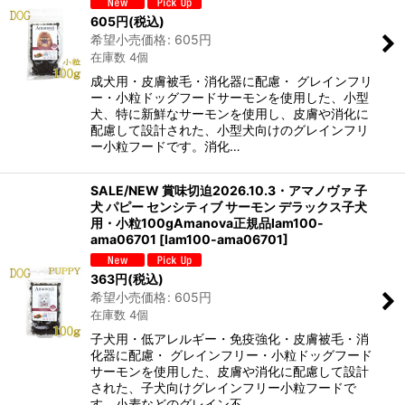
605
円
(税込)
希望小売価格
:
605
円
在庫数 4個
成犬用・皮膚被毛・消化器に配慮・ グレインフリ
ー・小粒ドッグフードサーモンを使用した、小型
犬、特に新鮮なサーモンを使用し、皮膚や消化に
配慮して設計された、小型犬向けのグレインフリ
ー小粒フードです。消化…
SALE/NEW 賞味切迫2026.10.3・アマノヴァ 子
犬 パピー センシティブ サーモン デラックス子犬
用・小粒100gAmanova正規品lam100-
ama06701
[
lam100-ama06701
]
363
円
(税込)
希望小売価格
:
605
円
在庫数 4個
子犬用・低アレルギー・免疫強化・皮膚被毛・消
化器に配慮・ グレインフリー・小粒ドッグフード
サーモンを使用した、皮膚や消化に配慮して設計
された、子犬向けグレインフリー小粒フードで
す。小麦などのグレイン不…