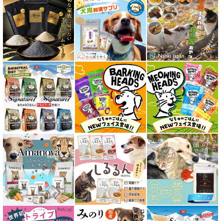
愛猫用ウェット300円以下コーナー
全年齢対応 フード for CAT
キトン用 フード for CAT
成猫用 フード for CAT
シニア猫用 フード for CAT
皮膚・被毛ケア対応 フード for CAT
食物アレルギー対応キャットフード