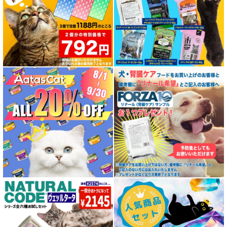
特集 エアドライフード
特殊製法のドッグフード
特殊製法のキャットフード
全年齢対応 フード for DOG
パピー用 フード for DOG
成犬用 フード for DOG
シニア犬用フード for DOG