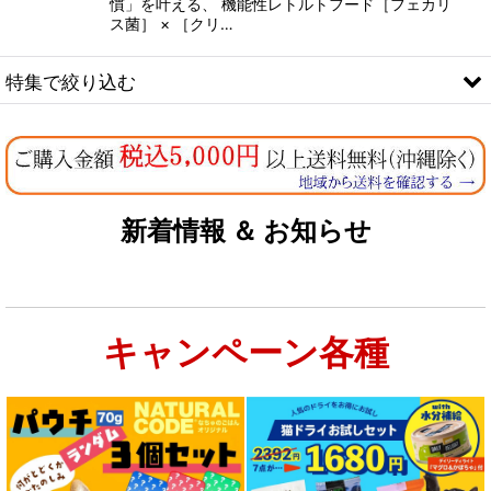
慣」を叶える、 機能性レトルトフード［フェカリ
ス菌］ × ［クリ…
特集で絞り込む
なちゅのオリジナルセット
お試しドライフード少量パック犬用
新着情報 ＆ お知らせ
お試しドライフード少量パック猫用
キャンペーン各種
特集：大型犬＆多頭飼い用：セット＆大袋ドッグフード
特集 グリーントライプ（第４胃）とは
特集 フリーズドライ