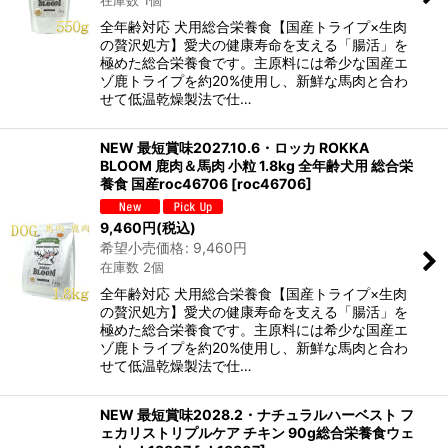
在庫数 1個
全年齢対応 犬用総合栄養食【国産トライプ×生肉
の贅沢処方】愛犬の健康寿命を支える「腸活」を
極めた総合栄養食です。主原料には希少な国産エ
ゾ鹿トライプを約20%使用し、新鮮な馬肉と合わ
せて低温乾燥製法で仕…
NEW 最短賞味2027.10.6・ロッカ ROKKA
BLOOM 鹿肉＆馬肉 小粒 1.8kg 全年齢犬用 総合栄
養食 国産roc46706
[
roc46706
]
9,460
円
(税込)
希望小売価格
:
9,460
円
在庫数 2個
全年齢対応 犬用総合栄養食【国産トライプ×生肉
の贅沢処方】愛犬の健康寿命を支える「腸活」を
極めた総合栄養食です。主原料には希少な国産エ
ゾ鹿トライプを約20%使用し、新鮮な馬肉と合わ
せて低温乾燥製法で仕…
NEW 最短賞味2028.2・ナチュラルハーベスト フ
ェカリストリプルケア チキン 90g総合栄養食ウェ