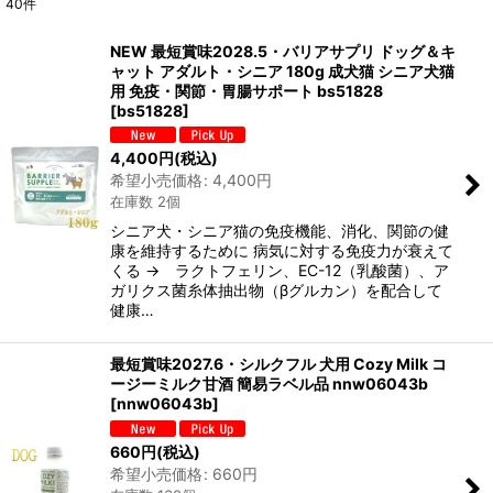
40
件
表示数
:
NEW 最短賞味2028.5・バリアサプリ ドッグ＆キ
ャット アダルト・シニア 180g 成犬猫 シニア犬猫
在庫あり
用 免疫・関節・胃腸サポート bs51828
[
bs51828
]
並び順
:
4,400
円
(税込)
希望小売価格
:
4,400
円
絞り込む
在庫数 2個
シニア犬・シニア猫の免疫機能、消化、関節の健
康を維持するために 病気に対する免疫力が衰えて
くる → ラクトフェリン、EC-12（乳酸菌）、ア
ガリクス菌糸体抽出物（βグルカン）を配合して
健康…
最短賞味2027.6・シルクフル 犬用 Cozy Milk コ
ージーミルク甘酒 簡易ラベル品 nnw06043b
[
nnw06043b
]
660
円
(税込)
希望小売価格
:
660
円