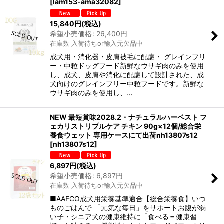
[
lam153-ama32082
]
15,840
円
(税込)
希望小売価格
:
26,400
円
在庫数 入荷待ちor輸入元欠品中
成犬用・消化器・皮膚被毛に配慮・ グレインフリ
ー・中粒ドッグフード新鮮なウサギ肉のみを使用
し、成犬、皮膚や消化に配慮して設計された、成
犬向けのグレインフリー中粒フードです。新鮮な
ウサギ肉のみを使用し、…
NEW 最短賞味2028.2・ナチュラルハーベスト フ
ェカリストリプルケア チキン 90g×12個/総合栄
養食ウェット 専用ケースにて出荷nh13807s12
[
nh13807s12
]
6,897
円
(税込)
希望小売価格
:
6,897
円
在庫数 入荷待ちor輸入元欠品中
■AAFCO成犬用栄養基準適合【総合栄養食】いつ
ものごはんで 「元気な毎日」をサポートお腹が弱
い子・シニア犬の健康維持に「食べる＝健康習