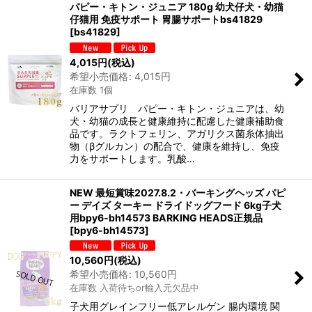
パピー・キトン・ジュニア 180g 幼犬仔犬・幼猫
仔猫用 免疫サポート 胃腸サポートbs41829
[
bs41829
]
4,015
円
(税込)
希望小売価格
:
4,015
円
在庫数 1個
バリアサプリ パピー・キトン・ジュニアは、幼
犬・幼猫の成長と健康維持に配慮した健康補助食
品です。ラクトフェリン、アガリクス菌糸体抽出
物（βグルカン）の配合で、健康を維持し、免疫
力をサポートします。乳酸…
NEW 最短賞味2027.8.2・バーキングヘッズ パピ
ー デイズ ターキー ドライドッグフード 6kg子犬
用bpy6-bh14573 BARKING HEADS正規品
[
bpy6-bh14573
]
10,560
円
(税込)
希望小売価格
:
10,560
円
在庫数 入荷待ちor輸入元欠品中
子犬用グレインフリー低アレルゲン 腸内環境 関