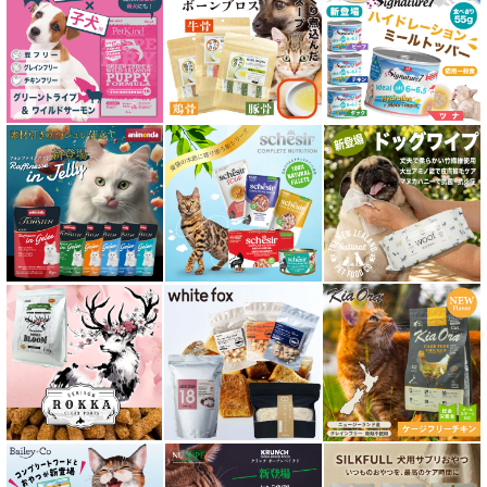
腎臓ケア対応キャットフード
関節サポート対応 フード for CAT
糖尿ケア対応 フード for CAT
肥満ケア対応 フード for CAT
泌尿器ケア対応 フード for CAT
胃腸ケア対応 フード for CAT
口腔内・喉ケア対応商品 猫用
食欲サポート対応キャットフード