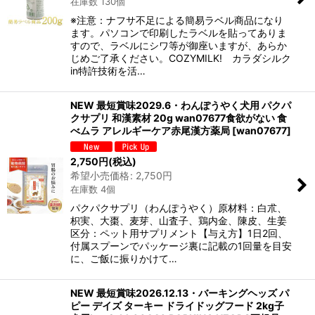
在庫数 130個
※注意：ナフサ不足による簡易ラベル商品になり
ます。パソコンで印刷したラベルを貼ってありま
すので、ラベルにシワ等が御座いますが、あらか
じめご了承ください。COZYMILK! カラダシルク
in特許技術を活…
NEW 最短賞味2029.6・わんぽうやく犬用 パクパ
クサプリ 和漢素材 20g wan07677食欲がない 食
べムラ アレルギーケア赤尾漢方薬局
[
wan07677
]
2,750
円
(税込)
希望小売価格
:
2,750
円
在庫数 4個
パクパクサプリ（わんぽうやく）原材料：白朮、
枳実、大棗、麦芽、山査子、鶏内金、陳皮、生姜
区分：ペット用サプリメント【与え方】1日2回、
付属スプーンでパッケージ裏に記載の1回量を目安
に、ご飯に振りかけて…
NEW 最短賞味2026.12.13・バーキングヘッズ パ
ピー デイズ ターキー ドライドッグフード 2kg子