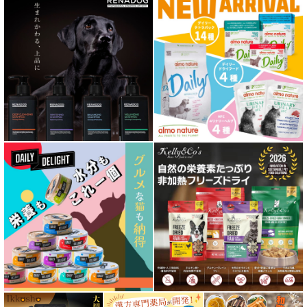
口腔内・喉ケア対応商品 犬用
心臓ケア対応ドッグフード
皮膚・被毛ケア対応 フード for DOG
低脂肪 ドライフード for DOG
特集 ドッグフードの涙やけ対策
特集 穀物不使用 ドッグフード（ドライ）
フリーズドライ ドッグフード
エアドライ ドッグフード