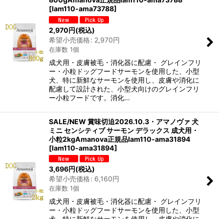
[
lam110-ama73788
]
2,970
円
(税込)
希望小売価格
:
2,970
円
在庫数 1個
成犬用・皮膚被毛・消化器に配慮・ グレインフリ
ー・小粒ドッグフードサーモンを使用した、小型
犬、特に新鮮なサーモンを使用し、皮膚や消化に
配慮して設計された、小型犬向けのグレインフリ
ー小粒フードです。消化…
SALE/NEW 賞味切迫2026.10.3・アマノヴァ 犬
ミニ センシティブ サーモン デラックス 成犬用・
小粒2kgAmanova正規品lam110-ama31894
[
lam110-ama31894
]
3,696
円
(税込)
希望小売価格
:
6,160
円
在庫数 1個
成犬用・皮膚被毛・消化器に配慮・ グレインフリ
ー・小粒ドッグフードサーモンを使用した、小型
犬、特に新鮮なサーモンを使用し、皮膚や消化に