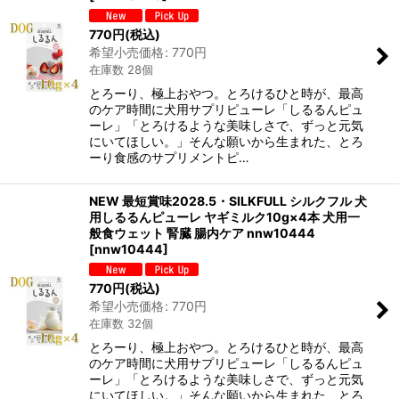
770
円
(税込)
希望小売価格
:
770
円
在庫数 28個
とろーり、極上おやつ。とろけるひと時が、最高
のケア時間に犬用サプリピューレ「しるるんピュ
ーレ」「とろけるような美味しさで、ずっと元気
にいてほしい。」そんな願いから生まれた、とろ
ーり食感のサプリメントピ…
NEW 最短賞味2028.5・SILKFULL シルクフル 犬
用しるるんピューレ ヤギミルク10g×4本 犬用一
般食ウェット 腎臓 腸内ケア nnw10444
[
nnw10444
]
770
円
(税込)
希望小売価格
:
770
円
在庫数 32個
とろーり、極上おやつ。とろけるひと時が、最高
のケア時間に犬用サプリピューレ「しるるんピュ
ーレ」「とろけるような美味しさで、ずっと元気
にいてほしい。」そんな願いから生まれた、とろ