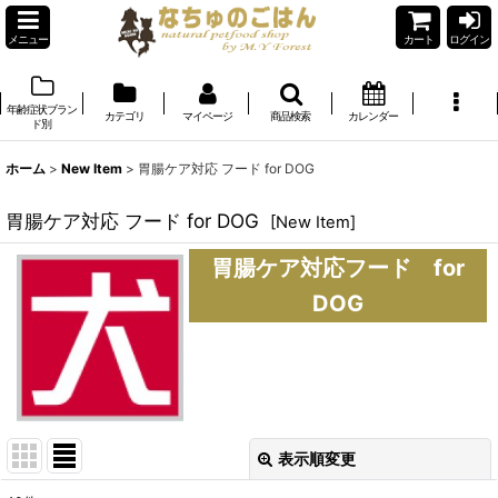
メニュー
カート
ログイン
年齢症状ブラン
カテゴリ
マイページ
商品検索
カレンダー
ド別
ホーム
>
New Item
>
胃腸ケア対応 フード for DOG
胃腸ケア対応 フード for DOG
[
New Item
]
胃腸ケア対応フード for
DOG
表示順変更
閉じる