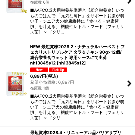
在庫数 6個
■AAFCO成犬用栄養基準適合【総合栄養食】いつ
ものごはんで 「元気な毎日」をサポートお腹が弱
い子・シニア犬の健康維持に「食べる＝健康習
慣」を叶える、 機能性レトルトフード［フェカリ
ス菌］ × ［クリ…
NEW 最短賞味2028.2・ナチュラルハーベスト フ
ェカリストリプルケア タラ＆チキン 90g×12個/
総合栄養食ウェット 専用ケースにて出荷
nh13845s12
[
nh13845s12
]
6,897
円
(税込)
希望小売価格
:
6,897
円
在庫数 1個
■AAFCO成犬用栄養基準適合【総合栄養食】いつ
ものごはんで 「元気な毎日」をサポートお腹が弱
い子・シニア犬の健康維持に「食べる＝健康習
慣」を叶える、 機能性レトルトフード［フェカリ
ス菌］ × ［クリ…
最短賞味2028.4・リニューアル品バリアサプリ