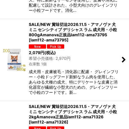
配慮して設計された、小型犬向けのグレインフリ
ー小粒フードです。消化…
SALE/NEW 賞味切迫2026.11.5・アマノヴァ 犬
ミニ センシティブ デリシャス ラム 成犬用・小粒
800gAmanova正規品lam112-ama73795
[
lam112-ama73795
]
2,079
円
(税込)
希望小売価格
:
2,970
円
在庫数 1個
成犬用・皮膚被毛・消化器に配慮・ グレインフリ
ー・小粒ドッグフード新鮮なラム肉を使用した、
あらゆる犬種の成犬、特にデリケートな皮膚と消
化器官が繊細な小型犬のための、グレインフリー
で小粒のフードです。新…
SALE/NEW 賞味切迫2026.11.5・アマノヴァ 犬
ミニ センシティブ デリシャス ラム 成犬用・小粒
2kgAmanova正規品lam112-ama71326
[
lam112-ama71326
]