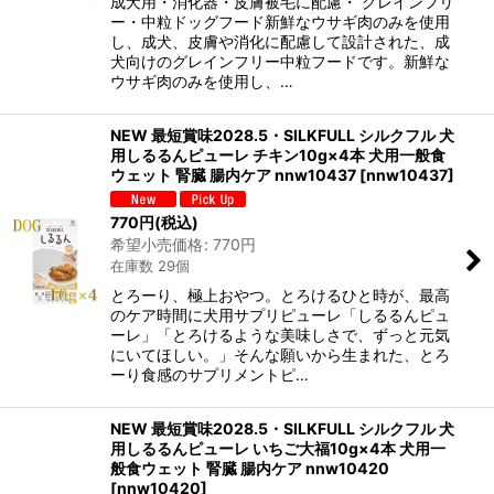
成犬用・消化器・皮膚被毛に配慮・ グレインフリ
ー・中粒ドッグフード新鮮なウサギ肉のみを使用
し、成犬、皮膚や消化に配慮して設計された、成
犬向けのグレインフリー中粒フードです。新鮮な
ウサギ肉のみを使用し、…
NEW 最短賞味2028.5・SILKFULL シルクフル 犬
用しるるんピューレ チキン10g×4本 犬用一般食
ウェット 腎臓 腸内ケア nnw10437
[
nnw10437
]
770
円
(税込)
希望小売価格
:
770
円
在庫数 29個
とろーり、極上おやつ。とろけるひと時が、最高
のケア時間に犬用サプリピューレ「しるるんピュ
ーレ」「とろけるような美味しさで、ずっと元気
にいてほしい。」そんな願いから生まれた、とろ
ーり食感のサプリメントピ…
NEW 最短賞味2028.5・SILKFULL シルクフル 犬
用しるるんピューレ いちご大福10g×4本 犬用一
般食ウェット 腎臓 腸内ケア nnw10420
[
nnw10420
]