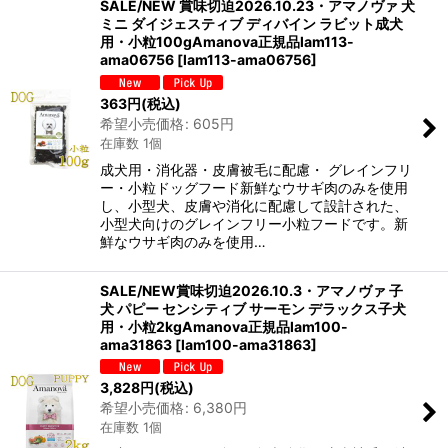
SALE/NEW 賞味切迫2026.10.23・アマノヴァ 犬
ミニ ダイジェスティブ ディバイン ラビット成犬
用・小粒100gAmanova正規品lam113-
ama06756
[
lam113-ama06756
]
363
円
(税込)
希望小売価格
:
605
円
在庫数 1個
成犬用・消化器・皮膚被毛に配慮・ グレインフリ
ー・小粒ドッグフード新鮮なウサギ肉のみを使用
し、小型犬、皮膚や消化に配慮して設計された、
小型犬向けのグレインフリー小粒フードです。新
鮮なウサギ肉のみを使用…
SALE/NEW賞味切迫2026.10.3・アマノヴァ 子
犬 パピー センシティブ サーモン デラックス子犬
用・小粒2kgAmanova正規品lam100-
ama31863
[
lam100-ama31863
]
3,828
円
(税込)
希望小売価格
:
6,380
円
在庫数 1個