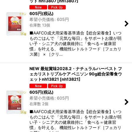
ット nh13807
[
nh13807
]
605
円
(税込)
希望小売価格
:
605
円
在庫数 13個
■AAFCO成犬用栄養基準適合【総合栄養食】いつ
ものごはんで 「元気な毎日」をサポートお腹が弱
い子・シニア犬の健康維持に「食べる＝健康習
慣」を叶える、 機能性レトルトフード［フェカリ
ス菌］ × ［クリ…
NEW 最短賞味2028.2・ナチュラルハーベスト フ
ェカリストリプルケア ベニソン 90g総合栄養食ウ
ェットnh13821
[
nh13821
]
605
円
(税込)
希望小売価格
:
605
円
在庫数 2個
■AAFCO成犬用栄養基準適合【総合栄養食】いつ
ものごはんで 「元気な毎日」をサポートお腹が弱
い子・シニア犬の健康維持に「食べる＝健康習
慣」を叶える、 機能性レトルトフード［フェカリ