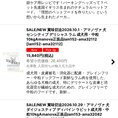
節ケア用レシピです！バーキングヘッズって？ペ
ット先進国イギリス生まれのナチュラルペットフ
ード。『理想のペットフードを作りたい』という
想いから生まれたメーカ…
SALE/NEW 賞味切迫2026.10.1・アマノヴァ 犬
センシティブ デリシャス ラム 成犬用・中粒
10kgAmanova正規品lam152-ama32112
[
lam152-ama32112
]
15,840
円
(税込)
希望小売価格
:
26,400
円
在庫数 入荷待ちor輸入元欠品中
成犬用・皮膚被毛・消化器に配慮・ グレインフリ
ー・中粒ドッグフード新鮮なラム肉を使用した、
あらゆる犬種の成犬、特にデリケートな皮膚と消
化器官が繊細な成犬のための、グレインフリーで
中粒のフードです。新鮮…
SALE/NEW 賞味切迫2026.10.29・アマノヴァ 犬
ダイジェスティブ ディバイン ラビット成犬用・中
粒10kgAmanova正規品lam153-ama32082