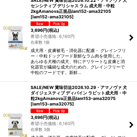
SALE/NEW 賞味切迫2026.10.22・アマノヴァ 犬
センシティブ デリシャス ラム 成犬用・中粒
2kgAmanova正規品lam152-ama32105
[
lam152-ama32105
]
3,696
円
(税込)
希望小売価格
:
6,160
円
在庫数 1個
成犬用・皮膚被毛・消化器に配慮・ グレインフリ
ー・中粒ドッグフード新鮮なラム肉を使用した、
あらゆる犬種の成犬、特にデリケートな皮膚と消
化器官が繊細な成犬のための、グレインフリーで
中粒のフードです。新鮮…
SALE/NEW 賞味切迫2026.10.29・アマノヴァ 犬
ダイジェスティブ ディバイン ラビット成犬用・中
粒2kgAmanova正規品lam153-ama32075
[
lam153-ama32075
]
3,696
円
(税込)
希望小売価格
:
6,160
円
在庫数 3個