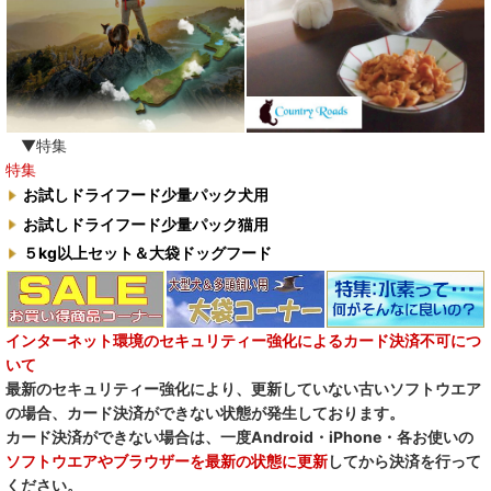
わんぽうやく
ワフ WOOF
ナチュラル重曹 アイテム合同会社
▼特集
特集
水素シリーズ
お試しドライフード少量パック犬用
臭わない袋BOS
お試しドライフード少量パック猫用
５kg以上セット＆大袋ドッグフード
自然流
M.Y Forest推奨品
インターネット環境のセキュリティー強化によるカード決済不可につ
フォルツァ10犬キャンペーン
いて
最新のセキュリティー強化により、更新していない古いソフトウエア
一口笑 Ikkosho
の場合、カード決済ができない状態が発生しております。
カード決済ができない場合は、一度Android・iPhone・各お使いの
デイリーディライト DAILY DELIGHT
ソフトウエアやブラウザーを最新の状態に更新
してから決済を行って
ください。