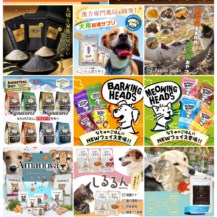
フリーズドライ ドッグフード
エアドライ ドッグフード
愛猫用ウェット300円以下コーナー
全年齢対応 フード for CAT
キトン用 フード for CAT
成猫用 フード for CAT
シニア猫用 フード for CAT