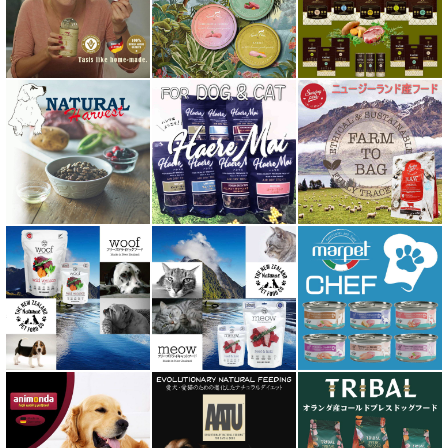
バイオトロール・バイオフレッシュ Byotrol
バリアサプリ
Haere Mai ハレマエ
阪急ハロードッグ
プロバイオデンタルPet
ビィ・ナチュラル be-NatuRal
ヒマラヤ ドッグ チーズ チュウ
ファープラスト 歯みがきガム
フィッシュ4 ペットフード正規品
フィールドエイト