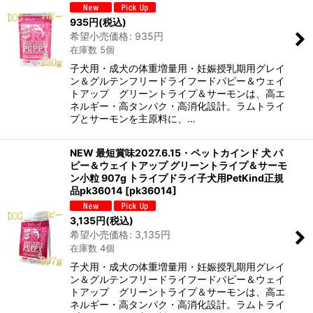
並び順
:
935
円
(税込)
希望小売価格
:
935
円
絞り込む
在庫数 5個
子犬用・成犬の体重増量用・妊娠授乳期用グレイ
ン＆グルテンフリードライフードパピー＆ウェイ
トアップ グリーントライプ＆サーモンは、高エ
ネルギー・高タンパク・高消化設計。ラムトライ
プとサーモンを主原料に、…
NEW 最短賞味2027.6.15・ペットカインド 犬 パ
ピー＆ウェイトアップ グリーントライプ＆サーモ
ン小粒 907g トライプドライ子犬用PetKind正規
品pk36014
[
pk36014
]
3,135
円
(税込)
希望小売価格
:
3,135
円
在庫数 4個
子犬用・成犬の体重増量用・妊娠授乳期用グレイ
ン＆グルテンフリードライフードパピー＆ウェイ
トアップ グリーントライプ＆サーモンは、高エ
ネルギー・高タンパク・高消化設計。ラムトライ