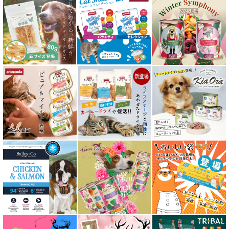
フリーズドライ キャットフード
おやつ全アイテム
素材そのまま
アイファクトリーおやつ
アタスキャット Aatas Cat
アディクション Addiction
アニモンダ ANIMONDA
アマノヴァ Amanova