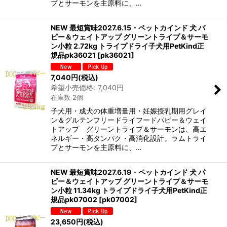
プとサーモンを主原料に、…
NEW 最短賞味2027.6.15・ペットカインド 犬 パ
ピー＆ウェイトアップ グリーントライプ＆サーモ
ン小粒 2.72kg トライプドライ子犬用PetKind正
規品pk36021
[
pk36021
]
7,040
円
(税込)
希望小売価格
:
7,040
円
在庫数 2個
子犬用・成犬の体重増量用・妊娠授乳期用グレイ
ン＆グルテンフリードライフードパピー＆ウェイ
トアップ グリーントライプ＆サーモンは、高エ
ネルギー・高タンパク・高消化設計。ラムトライ
プとサーモンを主原料に、…
NEW 最短賞味2027.6.19・ペットカインド 犬 パ
ピー＆ウェイトアップ グリーントライプ＆サーモ
ン小粒 11.34kg トライプドライ子犬用PetKind正
規品pk07002
[
pk07002
]
23,650
円
(税込)