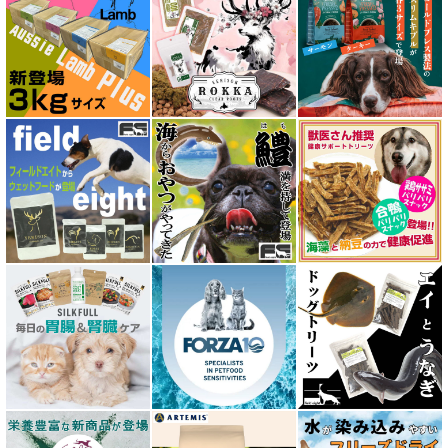
アルモネイチャー almo nature
アンブロシア AMBROSIA
アートゥー AATU
アーテミス ARTEMIS
イティ iti
ウェルネス ヘルシーバランス
ウルフブラット WOLFSBLUT
エーワン AWAN DOG FOOD
エーにゃん Anyan 猫用おやつ
エクイリブリア EQUILIBRIA