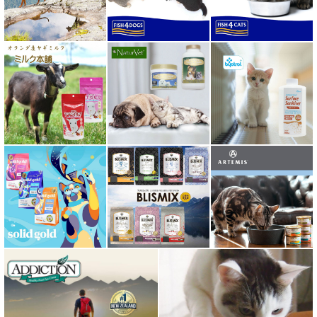
ホワイトフォックス
ボンショーズペット bonnechose pet
ママクック
ミャウ MEOW
ミャオイングヘッズ MEOWING HEADS
ミルク本舗
ムーラムーラ Moora Moora
ルイトモ RUITOMO
ロザイボトル
ロッカ ROKKA
ワイルドランド Wildes Land