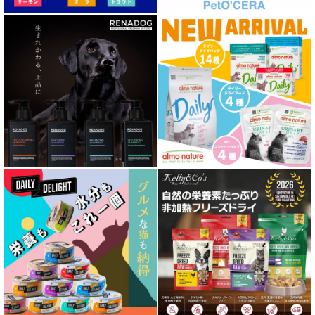
胃腸ケア対応 フード for DOG
口腔内・喉ケア対応商品 犬用
心臓ケア対応ドッグフード
皮膚・被毛ケア対応 フード for DOG
低脂肪 ドライフード for DOG
特集 ドッグフードの涙やけ対策
特集 穀物不使用 ドッグフード（ドライ）