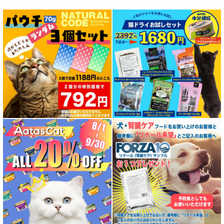
特集 グリーントライプ（第４胃）とは
特集 フリーズドライ
特集 エアドライフード
特殊製法のドッグフード
特殊製法のキャットフード
全年齢対応 フード for DOG
パピー用 フード for DOG
成犬用 フード for DOG