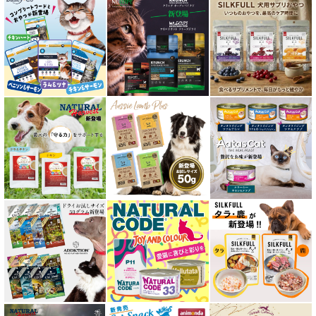
口腔内・喉ケア対応商品 猫用
食欲サポート対応キャットフード
肝臓ケア対応キャットフード
免疫サポート 猫用
低脂肪 ドライフード for CAT
水分補給用ウェットフード for CAT
特集 穀物不使用 キャットフード（ドライ）
エアドライ キャットフード