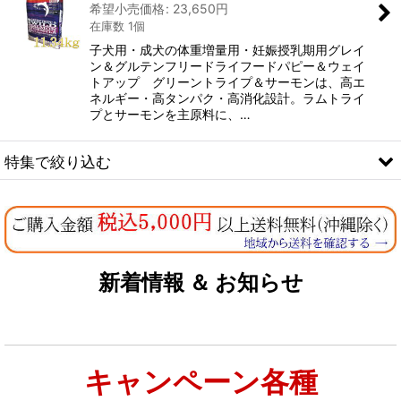
希望小売価格
:
23,650
円
在庫数 1個
子犬用・成犬の体重増量用・妊娠授乳期用グレイ
ン＆グルテンフリードライフードパピー＆ウェイ
トアップ グリーントライプ＆サーモンは、高エ
ネルギー・高タンパク・高消化設計。ラムトライ
プとサーモンを主原料に、…
特集で絞り込む
なちゅのオリジナルセット
お試しドライフード少量パック犬用
新着情報 ＆ お知らせ
お試しドライフード少量パック猫用
キャンペーン各種
特集：大型犬＆多頭飼い用：セット＆大袋ドッグフード