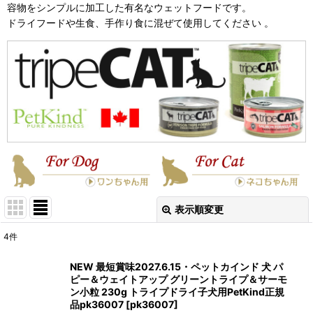
容物をシンプルに加工した有名なウェットフードです。
ドライフードや生食、手作り食に混ぜて使用してください 。
表示順変更
閉じる
4
件
表示数
:
NEW 最短賞味2027.6.15・ペットカインド 犬 パ
ピー＆ウェイトアップ グリーントライプ＆サーモ
在庫あり
ン小粒 230g トライプドライ子犬用PetKind正規
品pk36007
[
pk36007
]