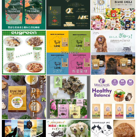
シグネチャー７（Signature7）正規輸入品
シシア Schesir
獣医さん推奨シリーズ
シルクフル SILKFULL
ジーランディア Zealandia
スマイリー Smiley
ソウルメイト SoulMate
ソリッドゴールド Solid Gold
ディアブロ（Deer Blow）
テラカニス TerraCanis
テラフェリス TerraFelis