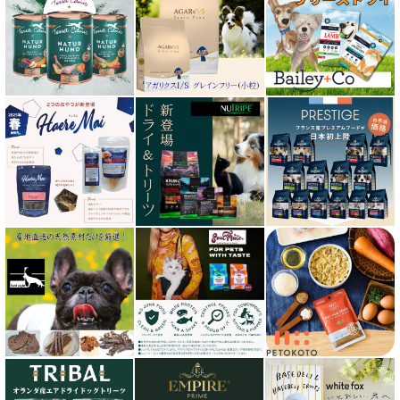
エンパイア EMPIRE
オージー ラム プラス Aussie Lamb Plus
カントリーロード Country Roads
キアオラ kiaora
キャノフィラ
グリーンフィッシュ GreenFish
ケリーアンドコー Kelly＆Co’s
サンデーペッツ Sunday Pets
サンユー研究所
シェフ SHEF