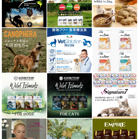
テラカニス ハーバルヒーローズ
トライバル TRIBAL
ナチュラルコード NATURAL CODE
ナチュラルハーベスト Natural Harvest
Nanki Japan ナンキジャパン
ニュートライプ NUTRIPE
ｐＨ バランス キャット ウォーター
ネイチャーベット NaturVet
バーキングヘッズ BARKING HEADS
ハーロウブレンド Harlow Blend