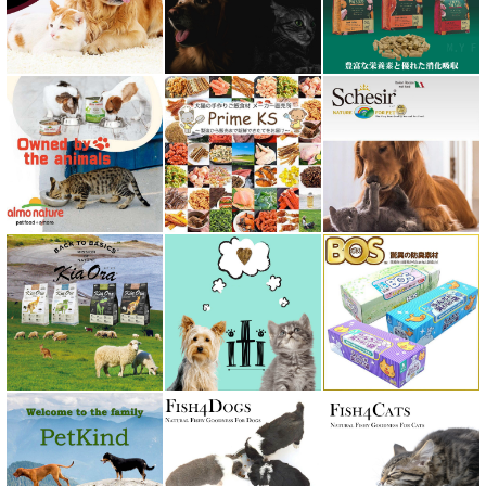
フォルツァ10 FORZA10
プライムケイズ さかい企画
ブリスミックス BLISMIX
プレスティージ PRESTIGE
プロデン ProDen
ベイリーコー Bailey+Co
ベッツソリューション VetSolution
ベッツラボ Vets Labo
ペットカインド PetKind
ペトコト PETOKOTO