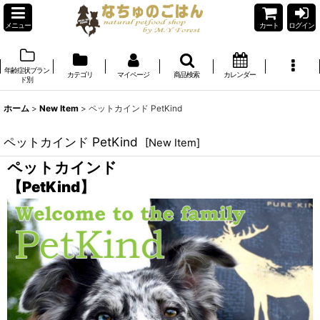
メニュー
カート
ログイン
年齢症状ブラン
カテゴリ
マイページ
商品検索
カレンダー
ド別
ホーム
>
New Item
>
ペットカインド PetKind
ペットカインド PetKind
[
New Item
]
ペットカインド
【PetKind】