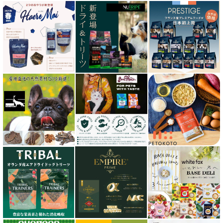
グリーンフィッシュ GreenFish
ケリーアンドコー Kelly＆Co’s
サンデーペッツ Sunday Pets
サンユー研究所
シェフ SHEF
シグネチャー７（Signature7）正規輸入品
シシア Schesir
獣医さん推奨シリーズ
シルクフル SILKFULL