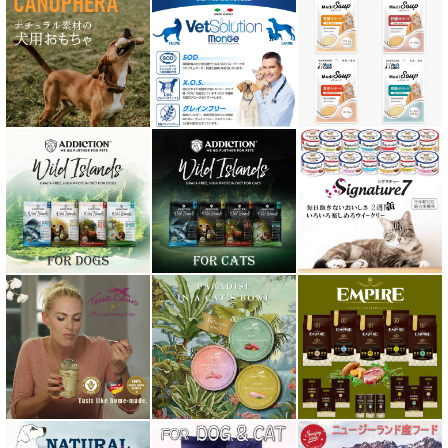
Nanki Japan ナンキジャパン
ニュートライプ NUTRIPE
ｐＨ バランス キャット ウォーター
ネイチャーベット NaturVet
バーキングヘッズ BARKING HEADS
ハーロウブレンド Harlow Blend
バイオトロール・バイオフレッシュ Byotrol
バリアサプリ
Haere Mai ハレマエ
阪急ハロードッグ