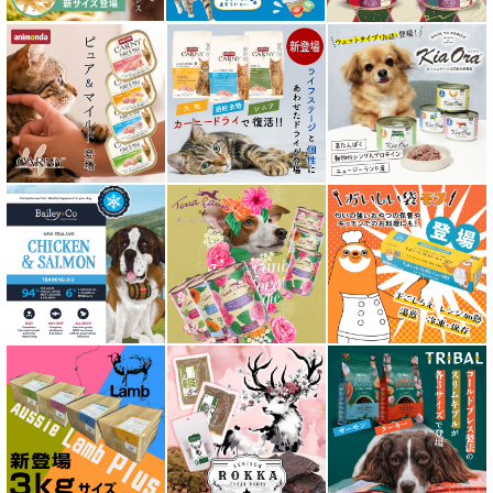
素材そのまま
アイファクトリーおやつ
アタスキャット Aatas Cat
アディクション Addiction
アニモンダ ANIMONDA
アマノヴァ Amanova
アルモネイチャー almo nature
アンブロシア AMBROSIA
アートゥー AATU
アーテミス ARTEMIS
イティ iti