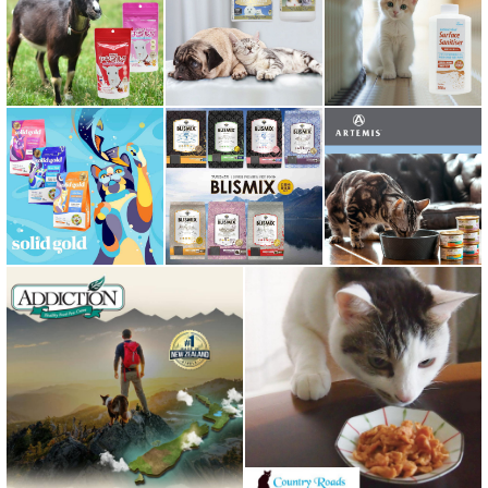
ミルク本舗
ムーラムーラ Moora Moora
ルイトモ RUITOMO
ロザイボトル
ロッカ ROKKA
ワイルドランド Wildes Land
わんぽうやく
ワフ WOOF
ナチュラル重曹 アイテム合同会社
水素シリーズ