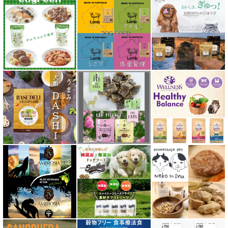
ジーランディア Zealandia
スマイリー Smiley
ソウルメイト SoulMate
ソリッドゴールド Solid Gold
ディアブロ（Deer Blow）
テラカニス TerraCanis
テラフェリス TerraFelis
テラカニス ハーバルヒーローズ
トライバル TRIBAL
ナチュラルコード NATURAL CODE
ナチュラルハーベスト Natural Harvest