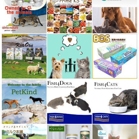
プロデン ProDen
ベイリーコー Bailey+Co
ベッツソリューション VetSolution
ベッツラボ Vets Labo
ペットカインド PetKind
ペトコト PETOKOTO
ホワイトフォックス
ボンショーズペット bonnechose pet
ママクック
ミャウ MEOW
ミャオイングヘッズ MEOWING HEADS