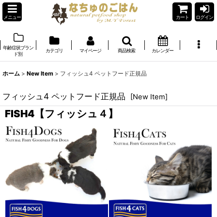
メニュー
カート
ログイン
年齢症状ブラン
カテゴリ
マイページ
商品検索
カレンダー
ド別
ホーム
>
New Item
>
フィッシュ4 ペットフード正規品
フィッシュ4 ペットフード正規品
[
New Item
]
FISH4【フィッシュ４】