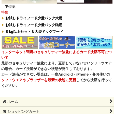
臭わない袋BOS
▼特集
特集
自然流
お試しドライフード少量パック犬用
お試しドライフード少量パック猫用
M.Y Forest推奨品
５kg以上セット＆大袋ドッグフード
フォルツァ10犬キャンペーン
一口笑 Ikkosho
インターネット環境のセキュリティー強化によるカード決済不可につ
いて
デイリーディライト DAILY DELIGHT
最新のセキュリティー強化により、更新していない古いソフトウエア
の場合、カード決済ができない状態が発生しております。
RENA DOG レナドッグ
カード決済ができない場合は、一度Android・iPhone・各お使いの
ソフトウエアやブラウザーを最新の状態に更新
してから決済を行って
PetO’CERA ペットセラ
ください。
ホーム
ショッピングカート