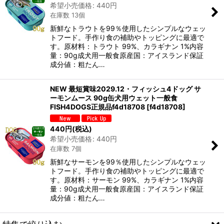
希望小売価格
:
440
円
在庫数 13個
新鮮なトラウトを99％使用したシンプルなウェッ
トフード。手作り食の補助やトッピングに最適で
す。原材料：トラウト 99%、カラギナン 1%内容
量：90g成犬用一般食原産国：アイスランド保証
成分値：粗たん…
NEW 最短賞味2029.12・フィッシュ4ドッグ サ
ーモンムース 90g缶犬用ウェット一般食
FISH4DOGS正規品f4d18708
[
f4d18708
]
440
円
(税込)
希望小売価格
:
440
円
在庫数 7個
新鮮なサーモンを99％使用したシンプルなウェッ
トフード。手作り食の補助やトッピングに最適で
す。原材料：サーモン 99%、カラギナン 1%内容
量：90g成犬用一般食原産国：アイスランド保証
成分値：粗たん…