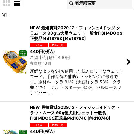
表示順変更
閉じる
3
件
表示数
:
NEW 最短賞味2029.12・フィッシュ4ドッグ タ
ラムース 90g缶犬用ウェット一般食FISH4DOGS
在庫あり
正規品f4d18753
[
f4d18753
]
並び順
:
440
円
(税込)
希望小売価格
:
440
円
在庫数 13個
絞り込む
新鮮なタラを94％使用した低カロリーなウェット
フード。手作り食の補助やトッピングに最適で
す。原材料：タラ 94%（大西洋タラ 53%、タラ
卵 41%）、ポテトスターチ 3.5%、セルロースフ
ァイバー …
NEW 最短賞味2029.12・フィッシュ4ドッグ ト
ラウトムース 90g缶犬用ウェット一般食
FISH4DOGS正規品f4d18746
[
f4d18746
]
440
円
(税込)