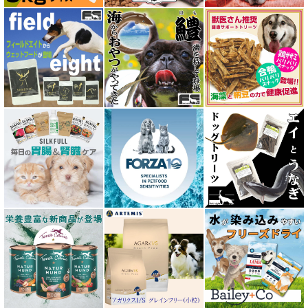
ウェルネス ヘルシーバランス
ウルフブラット WOLFSBLUT
エーワン AWAN DOG FOOD
エーにゃん Anyan 猫用おやつ
エクイリブリア EQUILIBRIA
エンパイア EMPIRE
オージー ラム プラス Aussie Lamb Plus
カントリーロード Country Roads
キアオラ kiaora
キャノフィラ