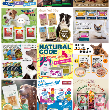
免疫サポート 猫用
低脂肪 ドライフード for CAT
水分補給用ウェットフード for CAT
特集 穀物不使用 キャットフード（ドライ）
エアドライ キャットフード
フリーズドライ キャットフード
おやつ全アイテム