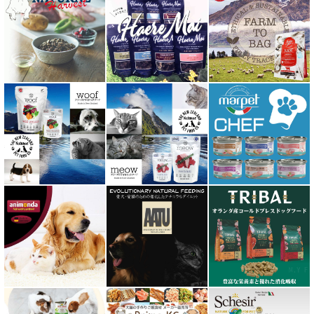
プロバイオデンタルPet
ビィ・ナチュラル be-NatuRal
ヒマラヤ ドッグ チーズ チュウ
ファープラスト 歯みがきガム
フィッシュ4 ペットフード正規品
フィールドエイト
フォルツァ10 FORZA10
プライムケイズ さかい企画
ブリスミックス BLISMIX
プレスティージ PRESTIGE