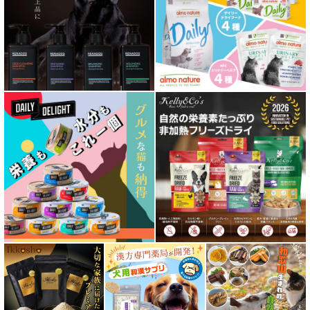
皮膚・被毛ケア対応 フード for DOG
低脂肪 ドライフード for DOG
特集 ドッグフードの涙やけ対策
特集 穀物不使用 ドッグフード（ドライ）
フリーズドライ ドッグフード
エアドライ ドッグフード
愛猫用ウェット300円以下コーナー