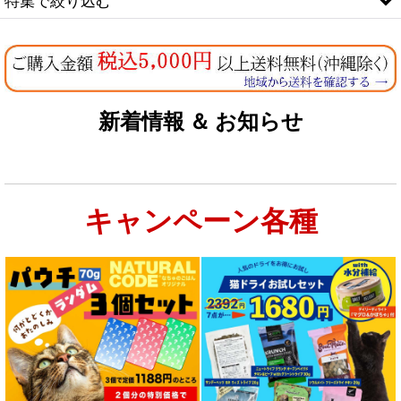
特集で絞り込む
なちゅのオリジナルセット
お試しドライフード少量パック犬用
新着情報 ＆ お知らせ
お試しドライフード少量パック猫用
キャンペーン各種
特集：大型犬＆多頭飼い用：セット＆大袋ドッグフード
特集 グリーントライプ（第４胃）とは
特集 フリーズドライ
特集 エアドライフード