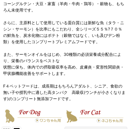
コーングルテン・大豆・家畜（羊肉・牛肉・鶏等）・穀物も、もち
ろん未使用です。
さらに、主原料として使用している蛋白質には新鮮な魚（タラ・ニ
シン・サーモン）を比率にもこだわり、全シリーズ５５％?７０％
の鮮魚を、炭水化物にはポテト（穀物ではなく、いも及びデン粉
類）を使用したコンプリートプレミアムフードです。
また、サーモンオイルをはじめ、30種類の必須栄養成分配合によ
り、栄養のバランスをベストな
状態に保ち、体内での摂取吸収率を高め、皮膚炎・変形性関節炎・
甲状腺機能改善をサポートします。
F４ペットフードは、成長期はもちろんアダルト、シニア、食欲の
無い子や授乳中に適した高タンパク 高吸収(ウンチが小さくなりま
す)のコンプリート無添加フードです。