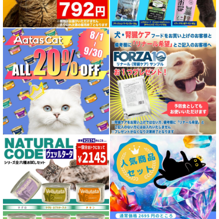
特殊製法のドッグフード
特殊製法のキャットフード
全年齢対応 フード for DOG
パピー用 フード for DOG
成犬用 フード for DOG
シニア犬用フード for DOG
食物アレルギー対応 ドッグフード
腎臓ケア対応ドッグフード