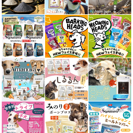
全年齢対応 フード for CAT
キトン用 フード for CAT
成猫用 フード for CAT
シニア猫用 フード for CAT
皮膚・被毛ケア対応 フード for CAT
食物アレルギー対応キャットフード
腎臓ケア対応キャットフード
関節サポート対応 フード for CAT