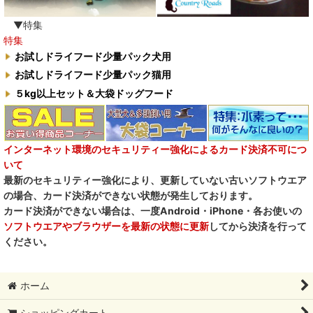
ナチュラル重曹 アイテム合同会社
▼特集
特集
水素シリーズ
お試しドライフード少量パック犬用
臭わない袋BOS
お試しドライフード少量パック猫用
５kg以上セット＆大袋ドッグフード
自然流
M.Y Forest推奨品
インターネット環境のセキュリティー強化によるカード決済不可につ
フォルツァ10犬キャンペーン
いて
最新のセキュリティー強化により、更新していない古いソフトウエア
一口笑 Ikkosho
の場合、カード決済ができない状態が発生しております。
カード決済ができない場合は、一度Android・iPhone・各お使いの
デイリーディライト DAILY DELIGHT
ソフトウエアやブラウザーを最新の状態に更新
してから決済を行って
ください。
RENA DOG レナドッグ
PetO’CERA ペットセラ
ホーム
ショッピングカート