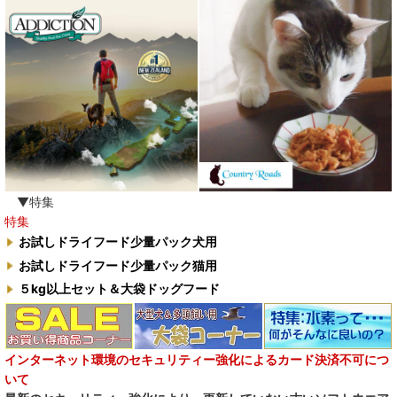
ロッカ ROKKA
ワイルドランド Wildes Land
わんぽうやく
ワフ WOOF
ナチュラル重曹 アイテム合同会社
▼特集
特集
水素シリーズ
お試しドライフード少量パック犬用
臭わない袋BOS
お試しドライフード少量パック猫用
５kg以上セット＆大袋ドッグフード
自然流
M.Y Forest推奨品
インターネット環境のセキュリティー強化によるカード決済不可につ
フォルツァ10犬キャンペーン
いて