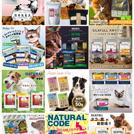
泌尿器ケア対応 フード for CAT
胃腸ケア対応 フード for CAT
口腔内・喉ケア対応商品 猫用
食欲サポート対応キャットフード
肝臓ケア対応キャットフード
免疫サポート 猫用
低脂肪 ドライフード for CAT
水分補給用ウェットフード for CAT