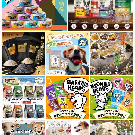
特集 ドッグフードの涙やけ対策
特集 穀物不使用 ドッグフード（ドライ）
フリーズドライ ドッグフード
エアドライ ドッグフード
愛猫用ウェット300円以下コーナー
全年齢対応 フード for CAT
キトン用 フード for CAT
成猫用 フード for CAT