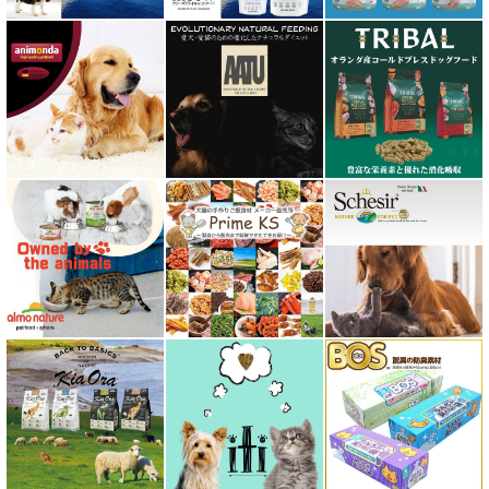
フィッシュ4 ペットフード正規品
フィールドエイト
フォルツァ10 FORZA10
プライムケイズ さかい企画
ブリスミックス BLISMIX
プレスティージ PRESTIGE
プロデン ProDen
ベイリーコー Bailey+Co
ベッツソリューション VetSolution
ベッツラボ Vets Labo