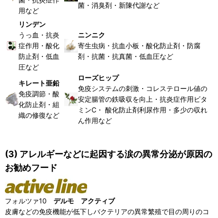
菌・消臭剤・新陳代謝など
用など
リンデン
うっ血・抗炎
ニンニク
症作用・酸化
寄生虫病・抗血小板・酸化防止剤・防腐
防止剤・低血
剤・抗菌・抗真菌・低血圧など
圧など
ローズヒップ
キレート亜鉛
免疫システムの刺激・コレステロール値の
免疫調節・酸
安定腸管の鉄吸収を向上・抗炎症作用ビタ
化防止剤・組
ミンC・ 酸化防止剤利尿作用・多少の収れ
織の修復など
ん作用など
(3) アレルギーなどに起因する涙の異常分泌が原因の
お勧めフード
フォルツァ10
デルモ アクティブ
皮膚などの免疫機能が低下しバクテリアの異常繁殖で目の周りのコ