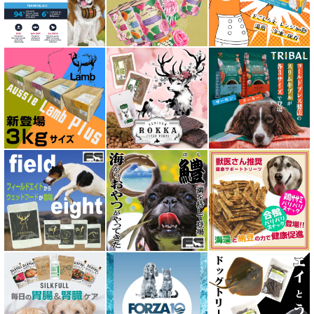
アニモンダ ANIMONDA
アマノヴァ Amanova
アルモネイチャー almo nature
アンブロシア AMBROSIA
アートゥー AATU
アーテミス ARTEMIS
イティ iti
ウェルネス ヘルシーバランス
ウルフブラット WOLFSBLUT
エーワン AWAN DOG FOOD