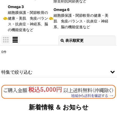
除去剤抗関節炎など
Omega 3
Omega 6
細胞膜保護・関節軟骨の
細胞膜保護・関節軟骨の健康・美
健康・美肌 免疫バラン
肌 免疫バランス・抗炎症・神経
ス・抗炎症・神経系、脳
系、脳の機能促進など
の機能促進など
表示順変更
閉じる
0
件
表示数
:
在庫あり
特集で絞り込む
並び順
:
なちゅのオリジナルセット
絞り込む
お試しドライフード少量パック犬用
新着情報 ＆ お知らせ