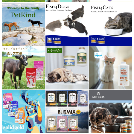
ペットカインド PetKind
ペトコト PETOKOTO
ホワイトフォックス
ボンショーズペット bonnechose pet
ママクック
ミャウ MEOW
ミャオイングヘッズ MEOWING HEADS
ミルク本舗
ムーラムーラ Moora Moora
ルイトモ RUITOMO
ロザイボトル