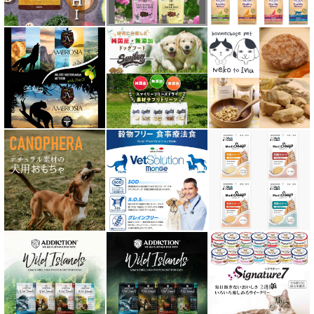
ディアブロ（Deer Blow）
テラカニス TerraCanis
テラフェリス TerraFelis
テラカニス ハーバルヒーローズ
トライバル TRIBAL
ナチュラルコード NATURAL CODE
ナチュラルハーベスト Natural Harvest
Nanki Japan ナンキジャパン
ニュートライプ NUTRIPE
ｐＨ バランス キャット ウォーター