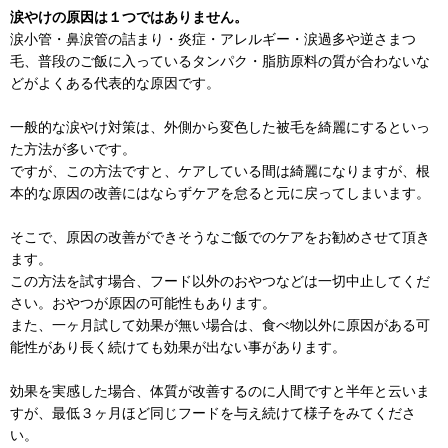
涙やけの原因は１つではありません。
涙小管・鼻涙管の詰まり・炎症・アレルギー・涙過多や逆さまつ
毛、普段のご飯に入っているタンパク・脂肪原料の質が合わないな
どがよくある代表的な原因です。
一般的な涙やけ対策は、外側から変色した被毛を綺麗にするといっ
た方法が多いです。
ですが、この方法ですと、ケアしている間は綺麗になりますが、根
本的な原因の改善にはならずケアを怠ると元に戻ってしまいます。
そこで、原因の改善ができそうなご飯でのケアをお勧めさせて頂き
ます。
この方法を試す場合、フード以外のおやつなどは一切中止してくだ
さい。おやつが原因の可能性もあります。
また、一ヶ月試して効果が無い場合は、食べ物以外に原因がある可
能性があり長く続けても効果が出ない事があります。
効果を実感した場合、体質が改善するのに人間ですと半年と云いま
すが、最低３ヶ月ほど同じフードを与え続けて様子をみてくださ
い。