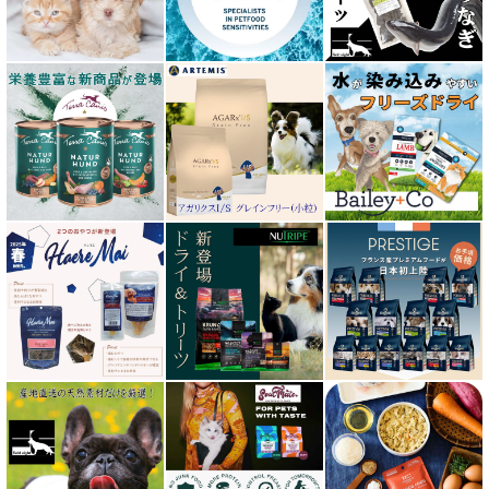
エーにゃん Anyan 猫用おやつ
エクイリブリア EQUILIBRIA
エンパイア EMPIRE
オージー ラム プラス Aussie Lamb Plus
カントリーロード Country Roads
キアオラ kiaora
キャノフィラ
グリーンフィッシュ GreenFish
ケリーアンドコー Kelly＆Co’s
サンデーペッツ Sunday Pets