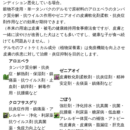
ンディション悪化している場合。
穀物不使用・単一タンパクのデルモで原材料のアロエベラのタンパ
ク質分解・抗ウイルス作用やゼニアオイの皮膚軟化剤柔軟・抗炎症
剤作用などの効果が期待できます。
（本来の用途は皮膚・被毛の健康維持用食事療法食ですが、皮膚と
一緒に涙やけが改善した犬はとても多いですし、健康な子が食べ続
けても問題ありません。）
デルモのフィトケミカル成分（植物栄養素）は免疫機能を向上させ
皮膚の疾患に対して治療・炎症抑制を目的とします。
アロエベラ
タンパク質分解・抗炎
ゼニアオイ
症・解熱剤・保湿剤・鎮
皮膚軟化剤柔軟剤・抗炎症剤・精神
痛薬・抗ウイルス剤・止
安定剤・去痰薬・鎮痛剤など
血剤・鎮痒剤・ 解毒作
用・抗腫瘍など
ごぼう
クロフサスグリ
強壮剤・浄化排水・抗真菌・抗菌・
抗炎症作用・鎮痛薬・ア
抗腫瘍・利尿薬・糖尿病・低血糖・
レルギー・浄化・利尿薬
アレルギー体質への補強・アトピー
抗ウイルス剤 抗真菌
性皮膚炎・皮膚病・脂漏症・肝充血
薬・免疫力向上など