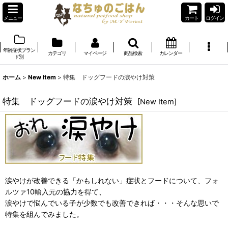
メニュー
カート
ログイン
年齢症状ブラン
カテゴリ
マイページ
商品検索
カレンダー
ド別
ホーム
>
New Item
>
特集 ドッグフードの涙やけ対策
特集 ドッグフードの涙やけ対策
[
New Item
]
涙やけが改善できる「かもしれない」症状とフードについて、フォ
ルツァ10輸入元の協力を得て、
涙やけで悩んでいる子が少数でも改善できれば・・・そんな思いで
特集を組んでみました。