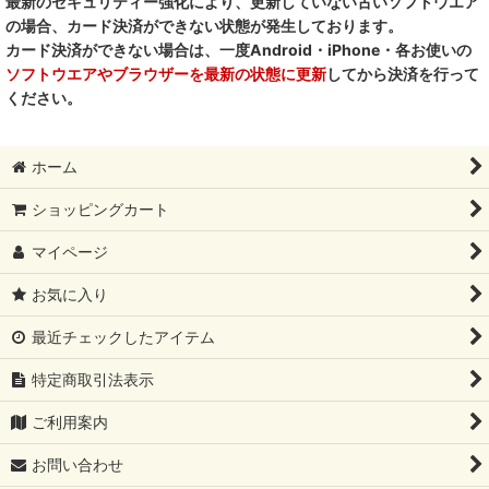
最新のセキュリティー強化により、更新していない古いソフトウエア
一口笑 Ikkosho
の場合、カード決済ができない状態が発生しております。
カード決済ができない場合は、一度Android・iPhone・各お使いの
デイリーディライト DAILY DELIGHT
ソフトウエアやブラウザーを最新の状態に更新
してから決済を行って
ください。
RENA DOG レナドッグ
PetO’CERA ペットセラ
ホーム
ショッピングカート
マイページ
お気に入り
最近チェックしたアイテム
特定商取引法表示
ご利用案内
お問い合わせ