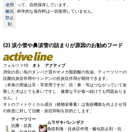
使用
って、自然保存しています。
酸化
科学的な保存料は一切使用していません。
防止
剤
(2) 涙小管や鼻涙管の詰まりが原因のお勧めフード
フォルツァ10
オト アクティブ
消化の良い魚のタンパク質やオメガ脂肪酸の魚油、ティーツリーの
抗菌抗炎症作用やリンデンの抗炎症作用が期待できます。
（本来の用途は耳・耳管用ですが、目・鼻・耳はつながっていて改
善した犬はとても多いですし、健康な子が食べ続けても問題ありま
せん。）
オトのフィトケミカル成分（植物栄養素）は免疫機能を向上させ耳
の疾患に対して治療・炎症抑制を目的とします。
ティーツリー
ムラサキバレンギク
抗菌・抗真
免疫刺激・抗炎症作用・酸化防止剤・抗
菌・抗炎症作