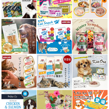
特集 穀物不使用 キャットフード（ドライ）
エアドライ キャットフード
フリーズドライ キャットフード
おやつ全アイテム
素材そのまま
アイファクトリーおやつ
アタスキャット Aatas Cat
アディクション Addiction