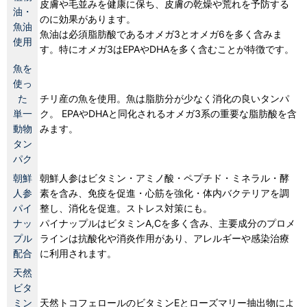
皮膚や毛並みを健康に保ち、皮膚の乾燥や荒れを予防する
油・
のに効果があります。
魚油
魚油は必須脂肪酸であるオメガ3とオメガ6を多く含みま
使用
す。特にオメガ3はEPAやDHAを多く含むことが特徴です。
魚を
使っ
た
チリ産の魚を使用。魚は脂肪分が少なく消化の良いタンパ
単一
ク。 EPAやDHAと同化されるオメガ3系の重要な脂肪酸を含
動物
みます。
タン
パク
朝鮮
朝鮮人参はビタミン・アミノ酸・ペプチド・ミネラル・酵
人参
素を含み、免疫を促進・心筋を強化・体内バクテリアを調
パイ
整し、消化を促進。ストレス対策にも。
ナッ
パイナップルはビタミンA,Cを多く含み、主要成分のプロメ
プル
ラインは抗酸化や消炎作用があり、アレルギーや感染治療
配合
に利用されます。
天然
ビタ
ミン
天然トコフェロールのビタミンEとローズマリー抽出物によ