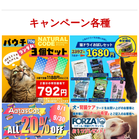
お試しドライフード少量パック猫用
キャンペーン各種
特集：大型犬＆多頭飼い用：セット＆大袋ドッグフード
特集 グリーントライプ（第４胃）とは
特集 フリーズドライ
特集 エアドライフード
特殊製法のドッグフード
特殊製法のキャットフード
全年齢対応 フード for DOG