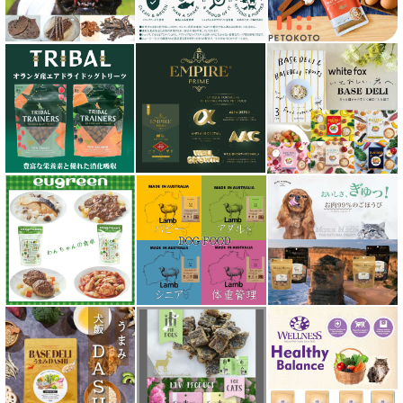
サンユー研究所
シェフ SHEF
シグネチャー７（Signature7）正規輸入品
シシア Schesir
獣医さん推奨シリーズ
シルクフル SILKFULL
ジーランディア Zealandia
スマイリー Smiley
ソウルメイト SoulMate
ソリッドゴールド Solid Gold