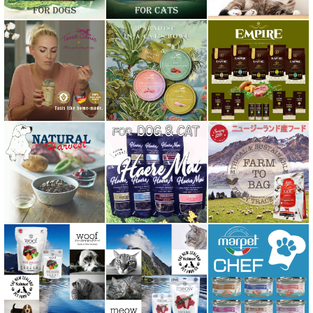
ネイチャーベット NaturVet
バーキングヘッズ BARKING HEADS
ハーロウブレンド Harlow Blend
バイオトロール・バイオフレッシュ Byotrol
バリアサプリ
Haere Mai ハレマエ
阪急ハロードッグ
プロバイオデンタルPet
ビィ・ナチュラル be-NatuRal
ヒマラヤ ドッグ チーズ チュウ
ファープラスト 歯みがきガム