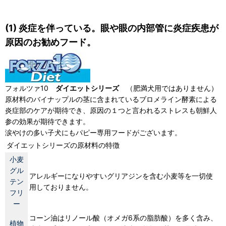
(1) 炎症を伴っている。眼や眼の内部管に炎症疾患が
原因のお勧めフード。
フォルツァ10
ダイエットシリーズ
（肥満犬用ではありません）
原材料のバイナップルの茎に含まれているブロメライン酵素による
炎症部のケアが期待でき、原因の１つと言われるストレスも朝鮮人
参の効果が期待できます。
涙やけの多い子犬にもパピー専用フードがございます。
ダイエットシリーズの原材料の特徴
小麦
グル
アレルギーになりやすいグリアジンを含む小麦等を一切使
テン
用しておりません。
フリ
ー
コーン油はリノール酸（オメガ6系の脂肪酸）を多く含み、
植物