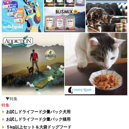
ロザイボトル
ロッカ ROKKA
ワイルドランド Wildes Land
わんぽうやく
ワフ WOOF
ナチュラル重曹 アイテム合同会社
水素シリーズ
臭わない袋BOS
▼特集
特集
自然流
お試しドライフード少量パック犬用
お試しドライフード少量パック猫用
M.Y Forest推奨品
５kg以上セット＆大袋ドッグフード