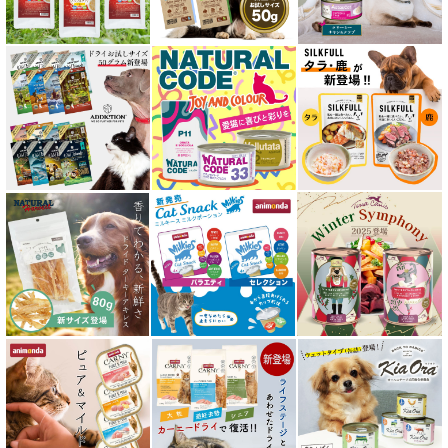
水分補給用ウェットフード for CAT
特集 穀物不使用 キャットフード（ドライ）
エアドライ キャットフード
フリーズドライ キャットフード
おやつ全アイテム
素材そのまま
アイファクトリーおやつ
アタスキャット Aatas Cat