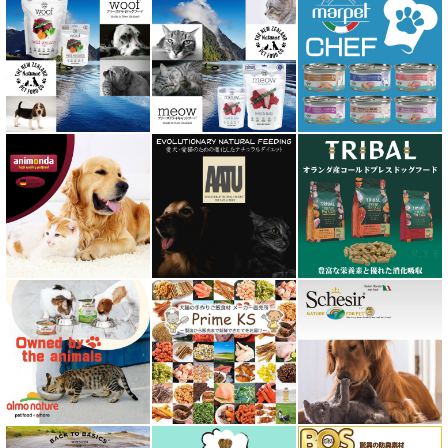
ファープラスト 歯みがきガム
フィッシュ4 ペットフード正規品
フィールドエイト
フォルツァ10 FORZA10
プライムケイズ さかい企画
ブリスミックス BLISMIX
プレスティージ PRESTIGE
プロデン ProDen
ベイリーコー Bailey+Co
ベッツソリューション VetSolution