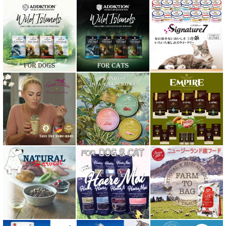
ｐＨ バランス キャット ウォーター
ネイチャーベット NaturVet
バーキングヘッズ BARKING HEADS
ハーロウブレンド Harlow Blend
バイオトロール・バイオフレッシュ Byotrol
バリアサプリ
Haere Mai ハレマエ
阪急ハロードッグ
プロバイオデンタルPet
ビィ・ナチュラル be-NatuRal
ヒマラヤ ドッグ チーズ チュウ