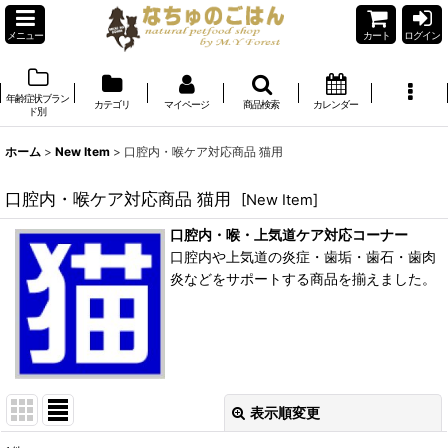
メニュー
カート
ログイン
年齢症状ブラン
カテゴリ
マイページ
商品検索
カレンダー
ド別
ホーム
>
New Item
>
口腔内・喉ケア対応商品 猫用
口腔内・喉ケア対応商品 猫用
[
New Item
]
口腔内・喉・上気道ケア対応コーナー
口腔内や上気道の炎症・歯垢・歯石・歯肉
炎などをサポートする商品を揃えました。
表示順変更
閉じる