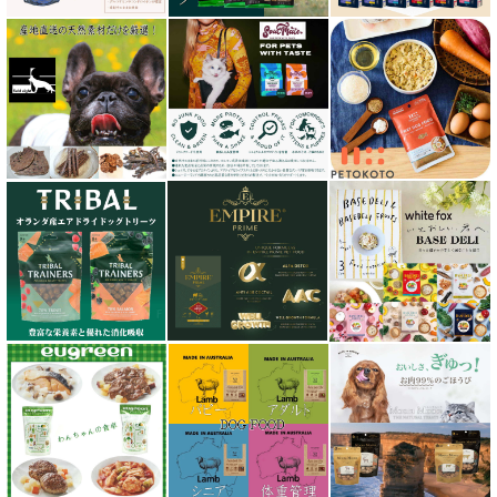
サンユー研究所
シェフ SHEF
シグネチャー７（Signature7）正規輸入品
シシア Schesir
獣医さん推奨シリーズ
シルクフル SILKFULL
ジーランディア Zealandia
スマイリー Smiley
ソウルメイト SoulMate