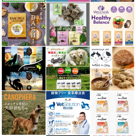
ソリッドゴールド Solid Gold
ディアブロ（Deer Blow）
テラカニス TerraCanis
テラフェリス TerraFelis
テラカニス ハーバルヒーローズ
トライバル TRIBAL
ナチュラルコード NATURAL CODE
ナチュラルハーベスト Natural Harvest
Nanki Japan ナンキジャパン
ニュートライプ NUTRIPE