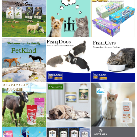
ベッツラボ Vets Labo
ペットカインド PetKind
ペトコト PETOKOTO
ホワイトフォックス
ボンショーズペット bonnechose pet
ママクック
ミャウ MEOW
ミャオイングヘッズ MEOWING HEADS
ミルク本舗
ムーラムーラ Moora Moora
ルイトモ RUITOMO