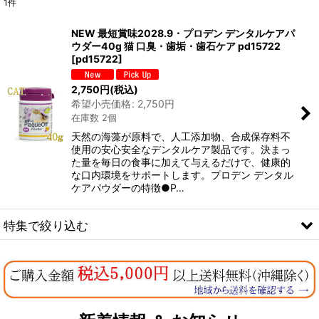
1
件
表示数
:
NEW 最短賞味2028.9・プロデン デンタルケアパ
ウダー40g 猫 口臭・歯垢・歯石ケア pd15722
在庫あり
[
pd15722
]
並び順
:
2,750
円
(税込)
希望小売価格
:
2,750
円
在庫数 2個
絞り込む
天然の海藻が原料で、人工添加物、合成保存料不
使用の安心安全なデンタルケア製品です。決まっ
た量を毎日の食事に加えて与えるだけで、健康的
な口内環境をサポートします。プロデン デンタル
ケアパウダーの特徴●P…
特集で絞り込む
なちゅのオリジナルセット
お試しドライフード少量パック犬用