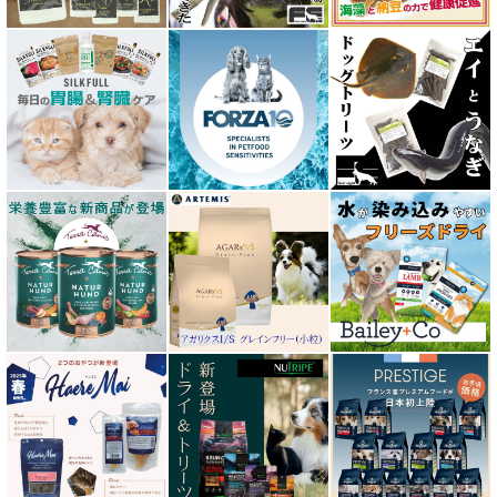
エーワン AWAN DOG FOOD
エーにゃん Anyan 猫用おやつ
エクイリブリア EQUILIBRIA
エンパイア EMPIRE
オージー ラム プラス Aussie Lamb Plus
カントリーロード Country Roads
キアオラ kiaora
キャノフィラ
グリーンフィッシュ GreenFish
ケリーアンドコー Kelly＆Co’s
サンデーペッツ Sunday Pets