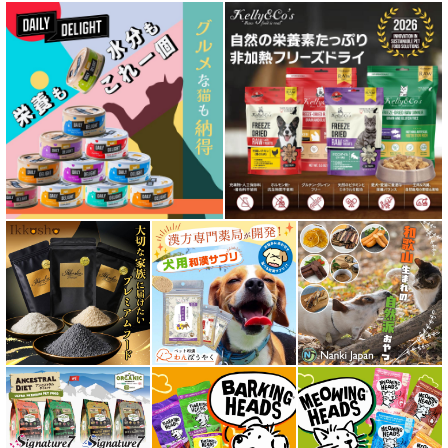
特集 ドッグフードの涙やけ対策
特集 穀物不使用 ドッグフード（ドライ）
フリーズドライ ドッグフード
エアドライ ドッグフード
愛猫用ウェット300円以下コーナー
全年齢対応 フード for CAT
キトン用 フード for CAT