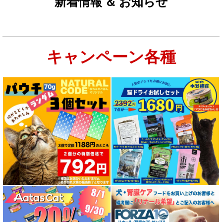
新着情報 ＆ お知らせ
お試しドライフード少量パック猫用
キャンペーン各種
特集：大型犬＆多頭飼い用：セット＆大袋ドッグフード
特集 グリーントライプ（第４胃）とは
特集 フリーズドライ
特集 エアドライフード
特殊製法のドッグフード
特殊製法のキャットフード