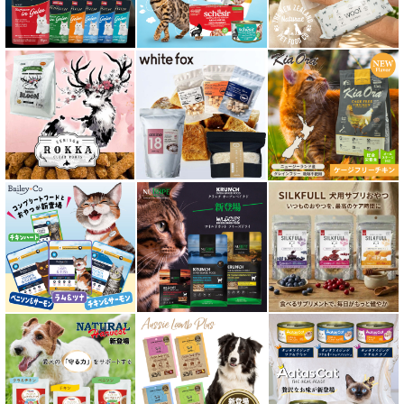
泌尿器ケア対応 フード for CAT
胃腸ケア対応 フード for CAT
口腔内・喉ケア対応商品 猫用
食欲サポート対応キャットフード
肝臓ケア対応キャットフード
免疫サポート 猫用
低脂肪 ドライフード for CAT