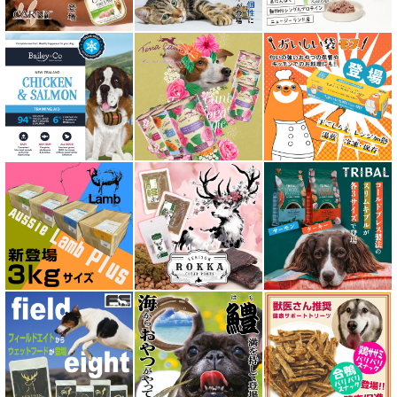
アディクション Addiction
アニモンダ ANIMONDA
アマノヴァ Amanova
アルモネイチャー almo nature
アンブロシア AMBROSIA
アートゥー AATU
アーテミス ARTEMIS
イティ iti
ウェルネス ヘルシーバランス
ウルフブラット WOLFSBLUT