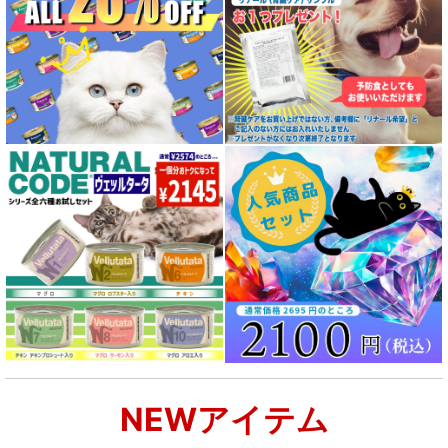
全年齢対応 フード for DOG
パピー用 フード for DOG
成犬用 フード for DOG
シニア犬用フード for DOG
食物アレルギー対応 ドッグフード
腎臓ケア対応ドッグフード
関節サポート対応 フード for DOG
NEWアイテム
肝臓ケア対応ドッグフード