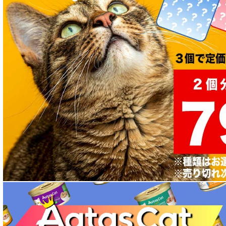
パピー用 フード for DOG
成犬用 フード for DOG
シニア犬用フード for DOG
食物アレルギー対応 ドッグフード
腎臓ケア対応ドッグフード
関節サポート対応 フード for DOG
肝臓ケア対応ドッグフード