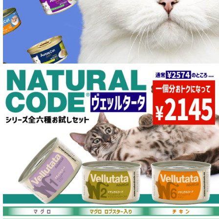
特集 穀物不使用 ドッグフード（ドライ）
フリーズドライ ドッグフード
エアドライ ドッグフード
愛猫用ウェット300円以下コーナー
全年齢対応 フード for CAT
キトン用 フード for CAT
成猫用 フード for CAT