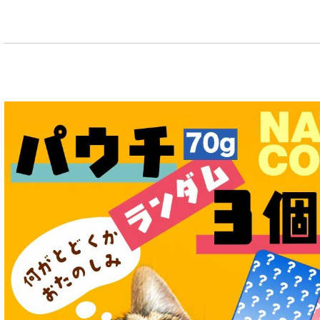
特集：大型犬＆多頭飼い用：セット＆大袋ドッグフード
特集 グリーントライプ（第４胃）とは
特集 フリーズドライ
特集 エアドライフード
特殊製法のドッグフード
特殊製法のキャットフード
全年齢対応 フード for DOG