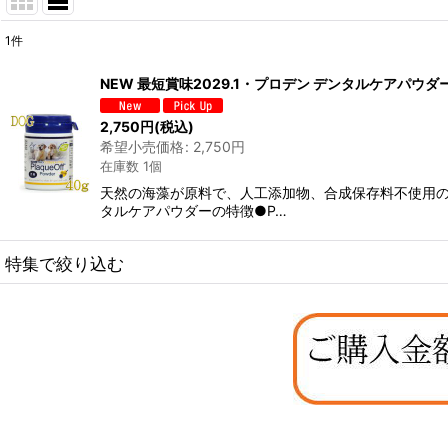
1
件
表示数
:
NEW 最短賞味2029.1・プロデン デンタルケアパウダー 
在庫あり
2,750
円
(税込)
希望小売価格
:
2,750
円
並び順
:
在庫数 1個
天然の海藻が原料で、人工添加物、合成保存料不使用の
タルケアパウダーの特徴●P…
特集で絞り込む
なちゅのオリジナルセット
お試しドライフード少量パック犬用
お試しドライフード少量パック猫用