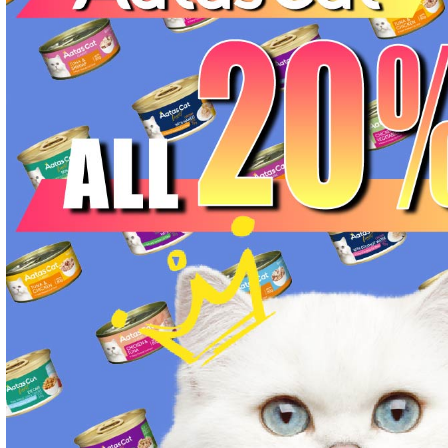
肥満ケア対応 フード for DOG
泌尿器ケア対応 フード for DOG
胃腸ケア対応 フード for DOG
口腔内・喉ケア対応商品 犬用
心臓ケア対応ドッグフード
皮膚・被毛ケア対応 フード for DOG
低脂肪 ドライフード for DOG
特集 ドッグフードの涙やけ対策