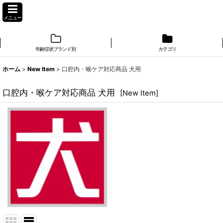
メニュー
年齢症状ブランド別
カテゴリ
ホーム
>
New Item
>
口腔内・喉ケア対応商品 犬用
口腔内・喉ケア対応商品 犬用
[
New Item
]