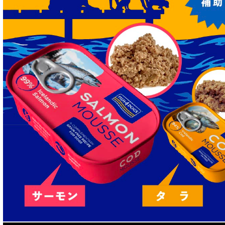
胃腸ケア対応 フード for CAT
口腔内・喉ケア対応商品 猫用
食欲サポート対応キャットフード
肝臓ケア対応キャットフード
免疫サポート 猫用
低脂肪 ドライフード for CAT
水分補給用ウェットフード for CAT