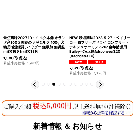
最短賞味2027.10・ミルク本舗 オラン
NEW 最短賞味2028.5.27・ベイリー
ダ産100％奇跡のヤギミルク 100g 犬
コー 猫フリーズドライ コンプリート
猫用 全脂粉乳 パウダー 無添加 無調整
チキン＆サーモン 320g全年齢猫用
mi80159
[
mi80159
]
Bailey+Co正規品bacnccs320
[
bacnccs320
]
1,980
円
(税込)
希望小売価格
:
1,980
円
7,326
円
(税込)
希望小売価格
:
7,326
円
新着情報 ＆ お知らせ