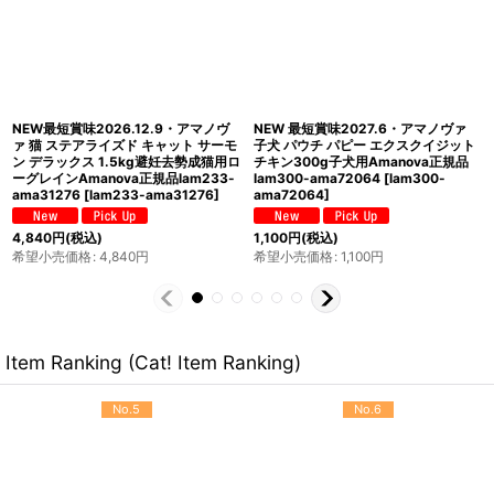
NEW 最短賞味2027.5・アマノヴァ
SALE/NEW 賞味切迫2026.10.9・ア
犬 パウチ アダルト エクスクイジット
マノヴァ 子猫 キトン エクスクイジッ
チキン100g成犬用Amanova正規品
ト チキン 1.5kg子猫用ローグレイン
lam310-ama35038
[
lam310-
Amanova正規品lam230-ama31115
ama35038
]
[
lam230-ama31115
]
451
円
(税込)
2,904
円
(税込)
希望小売価格
:
451
円
希望小売価格
:
4,840
円
Item Ranking (Cat! Item Ranking)
No.5
No.6