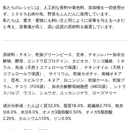
私たちのレシピには、人工的な香料や着色料、添加物を一切使用せ
ず、１００％お肉や魚、野菜をふんだんに使用しています。
私たちは、愛犬・愛猫にも飼い主と同じように栄養を与えるべきだ
と考え、栄養価が高く、高い品質の原材料を厳選しています。
原材料：チキン、乾燥グリーンピース、玄米、チキンレバー加水分
解物、酵母、エンドウ豆プロテイン、タピオカ、リンゴ繊維、ミネ
ラル、魚油（天然トコフェロールで保護）、チキンオイル（天然ト
コフェロールで保護）、 サイリウム、乾燥カボチャ、南極オキア
ミ、昆布、スピルリナ、キヌア、白ニンジン、乾燥ケール、乾燥プ
ラム、チコリ（FOS源）、加水分解酵母細胞壁（MOS源）、シトラ
スパルプ、ウコン、ショウガ、ユッカシジゲラ、ローズマリー
成分分析値：たんぱく質32.0%、脂質18.0%、粗繊維2.75%、粗灰
分8.0%、水分8.0%、オメガ3脂肪酸0.50%、オメガ6脂肪酸
2.20%、カルシウム1.10%、リン0.9%