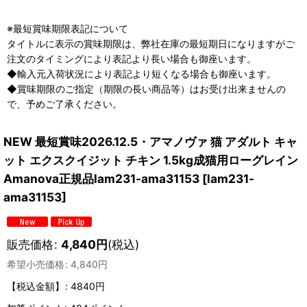
※最短賞味期限表記について
タイトルに表示の賞味期限は、弊社在庫の最短期日になりますがご
注文のタイミングにより表記より長い場合も御座います。
◆輸入元入荷状況により表記より短くなる場合も御座います。
◆賞味期限のご指定（期限の長い商品等）はお受け出来ませんの
で、予めご了承ください。
NEW 最短賞味2026.12.5・アマノヴァ 猫 アダルト キャ
ット エクスクイジット チキン 1.5kg成猫用ローグレイン
Amanova正規品lam231-ama31153
[
lam231-
ama31153
]
販売価格
:
4,840
円
(税込)
希望小売価格
:
4,840
円
【税込金額】
:
4840円