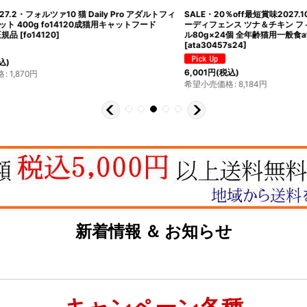
最短賞味2027.10・アタスキャット デイリ
最短賞味2027.6・アニモンダ 猫 カー
ナ＆チキン フィーカルオードコントロー
イトツナ・レッドスナッパー80g缶833
齢猫用一般食ata30457
ットフードANIMONDA正規品
[
83321
]
638
円
(税込)
希望小売価格
:
638
円
4
円
新着情報 ＆ お知らせ