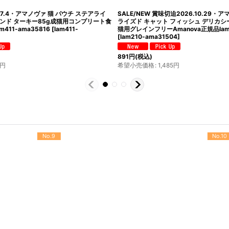
27.4・アマノヴァ 猫 パウチ ステアライ
SALE/NEW 賞味切迫2026.10.29・
アンド ターキー85g成猫用コンプリート食
ライズド キャット フィッシュ デリカシー
m411-ama35816
[
lam411-
猫用グレインフリーAmanova正規品lam2
[
lam210-ama31504
]
891
円
(税込)
円
希望小売価格
:
1,485
円
No.10
No.11