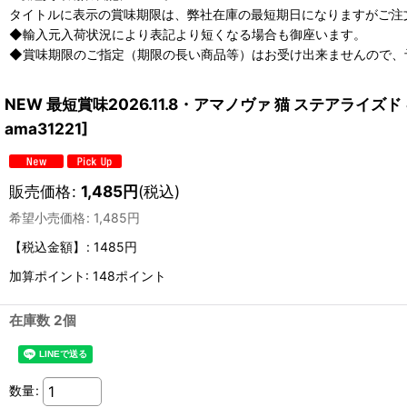
タイトルに表示の賞味期限は、弊社在庫の最短期日になりますがご注
◆輸入元入荷状況により表記より短くなる場合も御座います。
◆賞味期限のご指定（期限の長い商品等）はお受け出来ませんので、
NEW 最短賞味2026.11.8・アマノヴァ 猫 ステアライズド
ama31221
]
販売価格
:
1,485
円
(税込)
希望小売価格
:
1,485
円
【税込金額】
:
1485円
加算ポイント: 148ポイント
在庫数 2個
数量
: