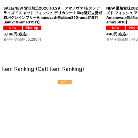
SALE/NEW 賞味切迫2026.10.29・ アマノヴァ 猫 ステア
NEW 最短賞味20
ライズド キャット フィッシュ デリカシー 1.5kg避妊去勢成
ズド フィッシュ 
猫用グレインフリーAmanova正規品lam210-ama31511
Amanova正規品la
[
lam210-ama31511
]
ama35816
]
3,168
円
(税込)
440
円
(税込)
希望小売価格
:
5,280
円
希望小売価格
:
440
Item Ranking (Cat! Item Ranking)
No.9