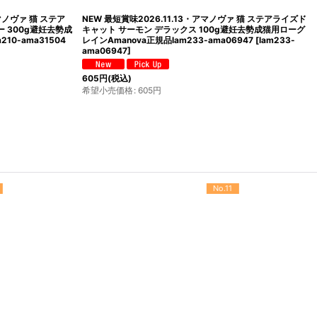
アマノヴァ 猫 ステア
NEW 最短賞味2026.11.13・アマノヴァ 猫 ステアライズド
 300g避妊去勢成
キャット サーモン デラックス 100g避妊去勢成猫用ローグ
10-ama31504
レインAmanova正規品lam233-ama06947
[
lam233-
ama06947
]
605
円
(税込)
希望小売価格
:
605
円
No.12