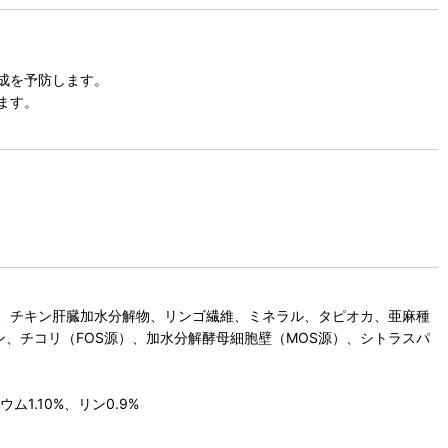
成を予防します。
ます。
、チキン肝臓加水分解物、リンゴ繊維、ミネラル、タピオカ、亜麻種
、チコリ（FOS源）、加水分解酵母細胞壁（MOS源）、シトラスパ
ム1.10%、リン0.9%