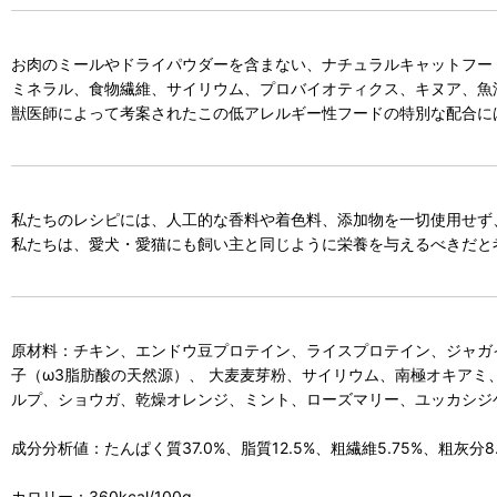
お肉のミールやドライパウダーを含まない、ナチュラルキャットフー
ミネラル、食物繊維、サイリウム、プロバイオティクス、キヌア、魚
獣医師によって考案されたこの低アレルギー性フードの特別な配合に
私たちのレシピには、人工的な香料や着色料、添加物を一切使用せず
私たちは、愛犬・愛猫にも飼い主と同じように栄養を与えるべきだと
原材料：チキン、エンドウ豆プロテイン、ライスプロテイン、ジャガ
子（ω3脂肪酸の天然源）、 大麦麦芽粉、サイリウム、南極オキアミ
ルプ、ショウガ、乾燥オレンジ、ミント、ローズマリー、ユッカシジ
成分分析値：たんぱく質37.0%、脂質12.5%、粗繊維5.75%、粗灰分8.
カロリー：360kcal/100g