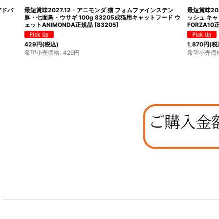
最短賞味2027.2・フォルツァ10 猫 Daily Pro アダルトフィ
SALE・20％off
ッシュ キャット 400g fo14120成猫用キャットフード
ーディフェンス ツ
FORZA10正規品
[
fo14120
]
ル80g×24個 全年
[
ata30457s24
]
1,870
円
(税込)
6,001
円
(税込)
希望小売価格
:
1,870
円
希望小売価格
:
8,18