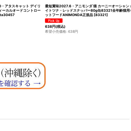
ニーオーシャン ホワ
最短賞味2028.10・シシア 猫 キャット（ツナ＆マンゴー）
21全年齢猫用キャ
75g缶scc354 成猫用ウェット 一般食 キャットフード ※在
庫限り終売
[
scc354
]
396
円
(税込)
希望小売価格
:
396
円