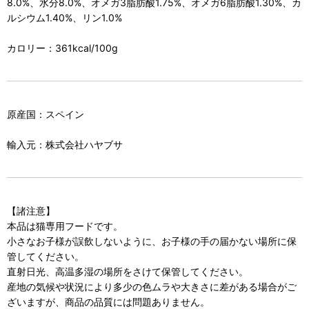
8.0%、水分8.0%、オメガ3脂肪酸1.75%、オメガ6脂肪酸1.30%、カ
ルシウム1.40%、リン1.0%
カロリー：361kcal/100g
原産国：スペイン
輸入元：株式会社ハヤブサ
【諸注意】
本品は猫専用フードです。
小さなお子様が誤飲しないように、お子様の手の届かない場所に保
管してください。
直射日光、高温多湿の場所をさけて保管してください。
産地の気候や状況により多少の色ムラや大きさに差がある場合がご
ざいますが、商品の品質には問題ありません。