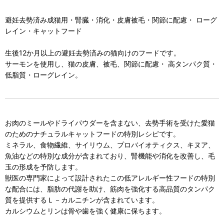
避妊去勢済み成猫用・腎臓・消化・皮膚被毛・関節に配慮・ ローグ
レイン・キャットフード
生後12か月以上の避妊去勢済みの猫向けのフードです。
サーモンを使用し、猫の皮膚、被毛、関節に配慮・ 高タンパク質・
低脂質・ローグレイン。
お肉のミールやドライパウダーを含まない、去勢手術を受けた愛猫
のためのナチュラルキャットフードの特別レシピです。
ミネラル、食物繊維、サイリウム、プロバイオティクス、キヌア、
魚油などの特別な成分が含まれており、腎機能や消化を改善し、毛
玉の形成を予防します。
獣医の専門家によって設計されたこの低アレルギー性フードの特別
な配合には、脂肪の代謝を助け、筋肉を強化する高品質のタンパク
質を提供するＬ－カルニチンが含まれています。
カルシウムとリンは骨や歯を強く健康に保ちます。