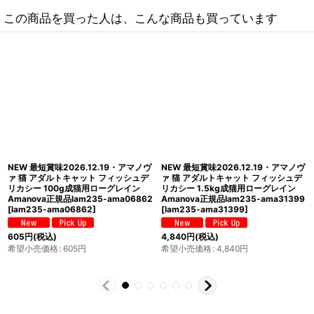
この商品を買った人は、こんな商品も買っています
NEW 最短賞味2027.4・アマノヴァ
NEW 最短賞味2026.11.13・アマノヴ
猫 パウチ ステアライズド チキン85g
ァ 猫 ステアライズド キャット サーモ
成猫用コンプリート食Amanova正規
ン デラックス 300g避妊去勢成猫用ロ
品lam410-ama35779
[
lam410-
ーグレインAmanova正規品lam233-
ama35779
]
ama31269
[
lam233-ama31269
]
440
円
(税込)
1,485
円
(税込)
希望小売価格
:
440
円
希望小売価格
:
1,485
円