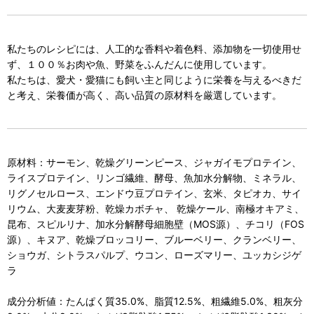
私たちのレシピには、人工的な香料や着色料、添加物を一切使用せ
ず、１００％お肉や魚、野菜をふんだんに使用しています。
私たちは、愛犬・愛猫にも飼い主と同じように栄養を与えるべきだ
と考え、栄養価が高く、高い品質の原材料を厳選しています。
原材料：サーモン、乾燥グリーンピース、ジャガイモプロテイン、
ライスプロテイン、リンゴ繊維、酵母、魚加水分解物、ミネラル、
リグノセルロース、エンドウ豆プロテイン、玄米、タピオカ、サイ
リウム、大麦麦芽粉、乾燥カボチャ、 乾燥ケール、南極オキアミ、
昆布、スピルリナ、加水分解酵母細胞壁（MOS源）、チコリ（FOS
源）、キヌア、乾燥ブロッコリー、ブルーベリー、クランベリー、
ショウガ、シトラスパルプ、ウコン、ローズマリー、ユッカシジゲ
ラ
成分分析値：たんぱく質35.0%、脂質12.5%、粗繊維5.0%、粗灰分