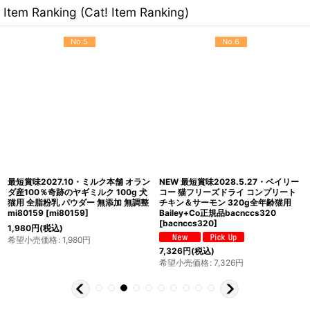
Item Ranking (Cat! Item Ranking)
No.5
No.6
最短賞味2027.10・ミルク本舗 オラン
NEW 最短賞味2028.5.27・ベイリー
ダ産100％奇跡のヤギミルク 100g 犬
コー 猫フリーズドライ コンプリート
猫用 全脂粉乳 パウダー 無添加 無調整
チキン＆サーモン 320g全年齢猫用
mi80159
[
mi80159
]
Bailey+Co正規品bacnccs320
[
bacnccs320
]
1,980
円
(税込)
希望小売価格
:
1,980
円
7,326
円
(税込)
希望小売価格
:
7,326
円