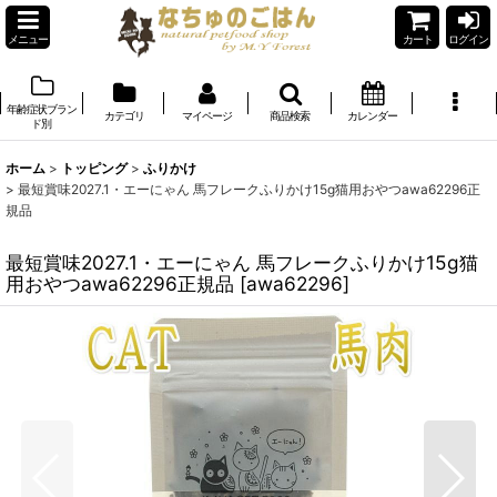
メニュー
カート
ログイン
年齢症状ブラン
カテゴリ
マイページ
商品検索
カレンダー
ド別
ホーム
>
トッピング
>
ふりかけ
>
最短賞味2027.1・エーにゃん 馬フレークふりかけ15g猫用おやつawa62296正
規品
最短賞味2027.1・エーにゃん 馬フレークふりかけ15g猫
用おやつawa62296正規品
[
awa62296
]