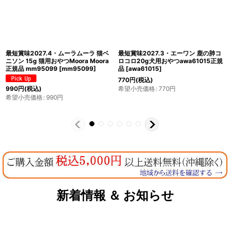
最短賞味2027.2・エーワン 鹿の肩甲
最短賞味2027.4・エーワン 鹿の肋骨
骨100g犬用おやつawa61008正規品
(アバラ)40g犬用おやつawa60124正
[
awa61008
]
規品
[
awa60124
]
825
円
(税込)
希望小売価格
:
825
円
1,357
円
(税込)
希望小売価格
:
1,357
円
新着情報 ＆ お知らせ