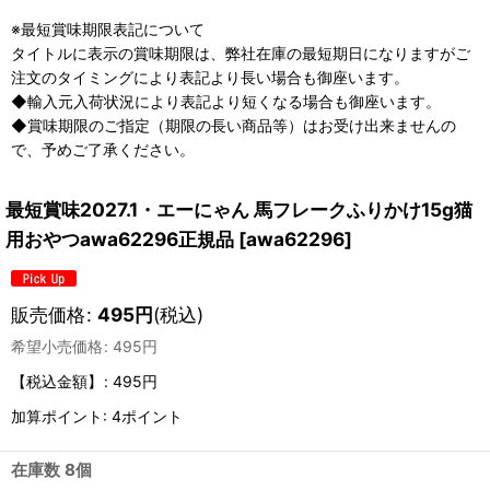
※最短賞味期限表記について
タイトルに表示の賞味期限は、弊社在庫の最短期日になりますがご
注文のタイミングにより表記より長い場合も御座います。
◆輸入元入荷状況により表記より短くなる場合も御座います。
◆賞味期限のご指定（期限の長い商品等）はお受け出来ませんの
で、予めご了承ください。
最短賞味2027.1・エーにゃん 馬フレークふりかけ15g猫
用おやつawa62296正規品
[
awa62296
]
販売価格
:
495
円
(税込)
希望小売価格
:
495
円
【税込金額】
:
495円
加算ポイント: 4ポイント
在庫数 8個