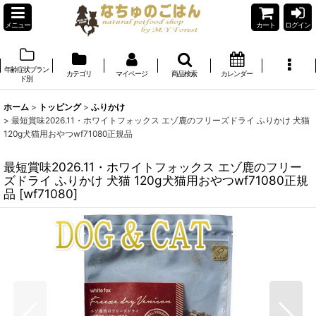
メニュー
カート
ログイン
年齢症状ブラン
カテゴリ
マイページ
商品検索
カレンダー
ド別
ホーム
>
トッピング
>
ふりかけ
>
最短賞味2026.11・ホワイトフォックス エゾ鹿のフリーズドライ ふりかけ 犬猫
120g犬猫用おやつwf71080正規品
最短賞味2026.11・ホワイトフォックス エゾ鹿のフリー
ズドライ ふりかけ 犬猫 120g犬猫用おやつwf71080正規
品
[
wf71080
]