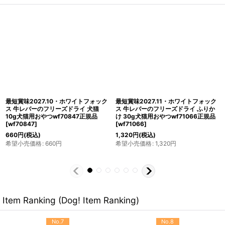
NEW 最短賞味2027.1・ホワイトフォ
最短賞味2027.10・ホワイトフォック
ックス 北海道産真ホッケのフリーズド
ス 石見ポークのフリーズドライ 犬猫
ライ ダイスカット 100g犬猫用おやつ
30g犬猫用おやつwf70939正規品
wf73077正規品
[
wf73077
]
[
wf70939
]
1,375
円
(税込)
希望小売価格
:
1,375
円
5,500
円
(税込)
希望小売価格
:
5,500
円
Item Ranking (Dog! Item Ranking)
No.9
No.10