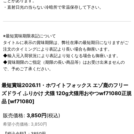
ことがあります。
・直射日光の当らない冷暗所で常温保存して下さい。
※最短賞味期限表記について
タイトルに表示の賞味期限は、弊社在庫の最短期日になりますがご
注文のタイミングにより表記より長い場合も御座います。
◆輸入元入荷状況により表記より短くなる場合も御座います。
◆賞味期限のご指定（期限の長い商品等）はお受け出来ませんの
で、予めご了承ください。
最短賞味2026.11・ホワイトフォックス エゾ鹿のフリー
ズドライ ふりかけ 犬猫 120g犬猫用おやつwf71080正規
品
[
wf71080
]
販売価格
:
3,850
円
(税込)
希望小売価格
:
3,850
円
【税込金額】
:
3850円