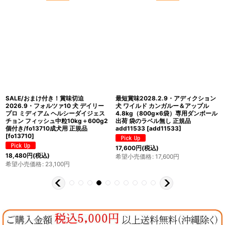
最短賞味2027.10.14・フィッシュ4ド
1.5kg×4個対応・最短賞味
ッグ スーペリア アダルト 小粒 6kg大
2027.5.21・トライバル フレッシュサ
袋ドッグフードFISH4DOGS正規品
ーモン （スリムキブル）5kg 成犬用
f426625
[
f426625
]
ドライ ドッグフードTRIBAL正規品
tr12998
[
tr12998
]
16,500
円
(税込)
希望小売価格
:
16,500
円
16,500
円
(税込)
希望小売価格
:
16,500
円