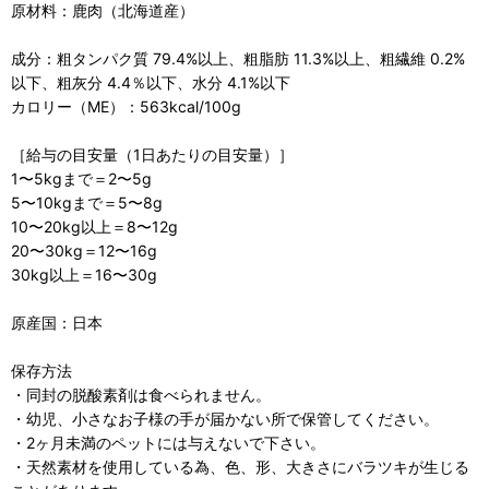
原材料：鹿肉（北海道産）
成分：粗タンパク質 79.4%以上、粗脂肪 11.3%以上、粗繊維 0.2%
以下、粗灰分 4.4％以下、水分 4.1%以下
カロリー（ME）：563kcal/100g
［給与の目安量（1日あたりの目安量）］
1〜5kgまで＝2〜5g
5〜10kgまで＝5〜8g
10〜20kg以上＝8〜12g
20〜30kg＝12〜16g
30kg以上＝16〜30g
原産国：日本
保存方法
・同封の脱酸素剤は食べられません。
・幼児、小さなお子様の手が届かない所で保管してください。
・2ヶ月未満のペットには与えないで下さい。
・天然素材を使用している為、色、形、大きさにバラツキが生じる