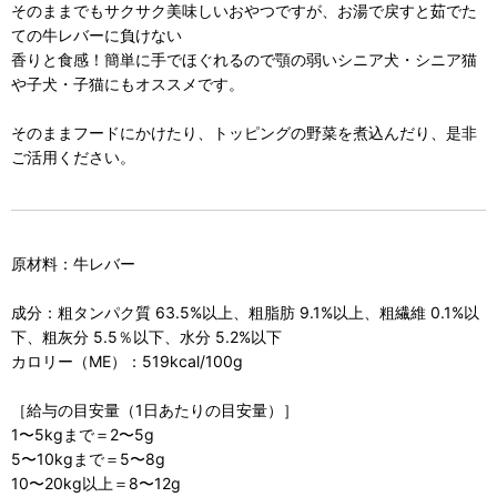
そのままでもサクサク美味しいおやつですが、お湯で戻すと茹でた
ての牛レバーに負けない
香りと食感！簡単に手でほぐれるので顎の弱いシニア犬・シニア猫
や子犬・子猫にもオススメです。
そのままフードにかけたり、トッピングの野菜を煮込んだり、是非
ご活用ください。
原材料：牛レバー
成分：粗タンパク質 63.5%以上、粗脂肪 9.1%以上、粗繊維 0.1%以
下、粗灰分 5.5％以下、水分 5.2%以下
カロリー（ME）：519kcal/100g
［給与の目安量（1日あたりの目安量）］
1〜5kgまで＝2〜5g
5〜10kgまで＝5〜8g
10〜20kg以上＝8〜12g