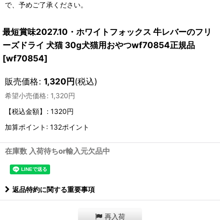
で、予めご了承ください。
最短賞味2027.10・ホワイトフォックス 牛レバーのフリ
ーズドライ 犬猫 30g犬猫用おやつwf70854正規品
[
wf70854
]
販売価格
:
1,320
円
(税込)
希望小売価格
:
1,320
円
【税込金額】
:
1320円
加算ポイント: 132ポイント
在庫数 入荷待ちor輸入元欠品中
返品特約に関する重要事項
再入荷