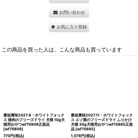
お問い合わせ
お気に入り登録
この商品を買った人は、こんな商品も買っています
最短賞味2027.7・ホワイトフォック
最短賞味2027.10・ホワイトフォック
ス 北海道産秋鮭のフリーズドライ17g
ス エゾ鹿のフリーズドライ 犬猫 30g
犬猫用おやつwf71141正規品
犬猫用おやつwf70670正規品
[
wf71141
]
[
wf70670
]
1,089
円
(税込)
1,078
円
(税込)