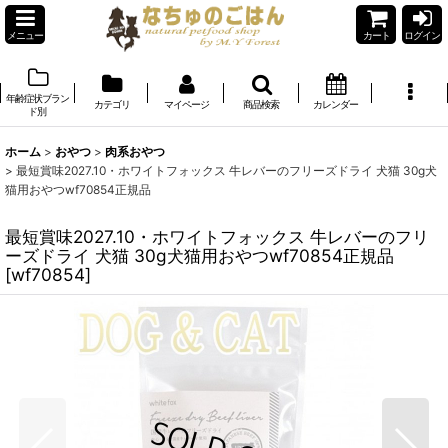
メニュー
カート
ログイン
年齢症状ブラン
カテゴリ
マイページ
商品検索
カレンダー
ド別
ホーム
>
おやつ
>
肉系おやつ
>
最短賞味2027.10・ホワイトフォックス 牛レバーのフリーズドライ 犬猫 30g犬
猫用おやつwf70854正規品
最短賞味2027.10・ホワイトフォックス 牛レバーのフリ
ーズドライ 犬猫 30g犬猫用おやつwf70854正規品
[
wf70854
]