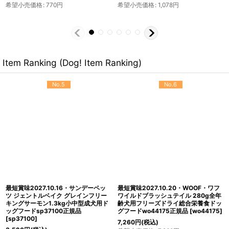
希望小売価格
:
1,089
円
希望小売価格
:
1,078
円
Item Ranking (Dog! Item Ranking)
No.5
No.6
最短賞味2027.10.16・サンデーペッ
最短賞味2027.10.20・WOOF・ワフ
ツ ジェントルベイク グレインフリー
ワイルドブラッシュテイル 280g全年
キングサーモン1.3kg小中型成犬用ド
齢犬用フリーズドライ総合栄養食ドッ
ッグフードsp37100正規品
グフードwo44175正規品
[
wo44175
]
[
sp37100
]
7,260
円
(税込)