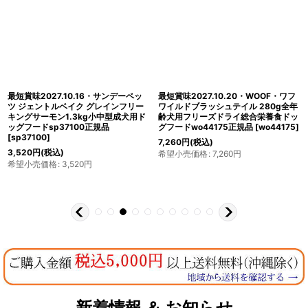
最短賞味2027.10.16・サンデーペッ
最短賞味2027.10.20・WOOF・ワフ
ツ ジェントルベイク グレインフリー
ワイルドブラッシュテイル 280g全年
キングサーモン1.3kg小中型成犬用ド
齢犬用フリーズドライ総合栄養食ドッ
ッグフードsp37100正規品
グフードwo44175正規品
[
wo44175
]
[
sp37100
]
7,260
円
(税込)
3,520
円
(税込)
希望小売価格
:
7,260
円
希望小売価格
:
3,520
円
新着情報 ＆ お知らせ