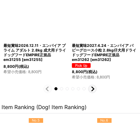
最短賞味2027.8.18・エンパイア プラ
最短賞味2027.4.9・エンパイア シニ
イム パピー 2.8kg 子犬用ドライ ドッ
ア バランスダイエット小粒 12kg肥
グフードEMPIRE正規品em31224
満/高齢犬用ドライ ドッグフード
[
em31224
]
EMPIRE正規品em31125
[
em31125
]
8,800
円
(税込)
30,800
円
(税込)
希望小売価格
:
8,800
円
希望小売価格
:
30,800
円
Item Ranking (Dog! Item Ranking)
No.5
No.6