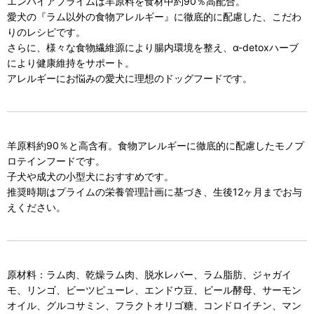
エンパイアプライムは羊原料を食材中約90％高配合。
愛犬の『ラム以外の食物アレルギー』に徹底的に配慮した、こだわ
りのレシピです。
さらに、様々な食物繊維源により腸内環境を整え、α-detoxハーブ
により健康維持をサポート。
アレルギーにお悩みの愛犬に理想のドッグフードです。
羊原料約90％と高含有。食物アレルギーに徹底的に配慮したモノプ
ロテインフードです。
子犬や成犬の小型犬におすすめです。
推奨時期はプライムの栄養管理計画に基づき、生後12ヶ月までお与
えください。
原材料：ラム肉、乾燥ラム肉、脱水レバー、ラム脂肪、ジャガイ
モ、リンゴ、ビーツピューレ、エンドウ豆、ビール酵母、サーモン
オイル、グルコサミン、フラクトオリゴ糖、コンドロイチン、マン