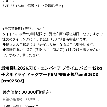
います。
EMPIREは法律で保護された登録商標です。
※最短賞味期限表記について
タイトルに表示の賞味期限は、弊社在庫の最短期日になりますがご
注文のタイミングにより表記より長い場合も御座います。
◆輸入元入荷状況により表記より短くなる場合も御座います。
◆賞味期限のご指定（期限の長い商品等）はお受け出来ませんの
で、予めご了承ください。
最短賞味2026.7.10・エンパイア プライム パピー 12kg
子犬用ドライ ドッグフードEMPIRE正規品em92503
[
em92503
]
販売価格
:
30,800
円
(税込)
希望小売価格
:
30,800
円
【税込金額】
:
30800円