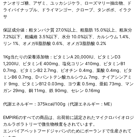
ナンオリゴ糖、アザミ、ユッカシジケラ、ローズマリー抽出物、ド
ライパイナップル、ドライマンゴー、クローブ、タンポポ、イラク
サ
保証成分値：粗タンパク質 27.0%以上、粗脂肪 15.0%以上、粗灰分
7.2%以下、粗繊維 3.5%以下、水分 10.0%以下、カルシウム 1.4%、
リン 1%、オメガ6脂肪酸 0.6%、オメガ3脂肪酸 0.2%
1Kg当たりの栄養添加物：ビタミンA 20,000IU、ビタミンD3
1,200IU、ビタミンE 400mg、塩化コリン 410mg、ビタミンB1
0.7mg、ビタミンB2 2.7mg、ビオチン 0.4mg、葉酸 0.4mg、ビタ
ミンB6 0.7mg、D-パントテン酸カルシウム 7mg、ナイアシンアミ
ド 9mg、ビタミンB12 0.03mg、ヨウ素 0.5mg、亜鉛 73mg、マン
ガン 29mg、銅 11mg、鉄 90mg、セレン 0.16mg
代謝エネルギー：375kcal/100g（代謝エネルギー：ME）
EMPIREのすべての商品は、出荷前に認定されたマイクロバイオロジ
カルラボラトリーで微生物検査をされています。
エンパイアペットフードジャパンのためにポーランドで生産されて