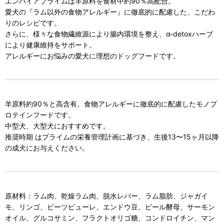
エンパイアプライムは羊原料を食材中約90％高配合。
愛犬の『ラム以外の食物アレルギー』に徹底的に配慮した、こだわ
りのレシピです。
さらに、様々な食物繊維源により腸内環境を整え、α-detoxハーブ
により健康維持をサポート。
アレルギーにお悩みの愛犬に理想のドッグフードです。
羊原料約90％と高含有。食物アレルギーに徹底的に配慮したモノプ
ロテインフードです。
中型犬、大型犬におすすめです。
推奨時期 はプライムの栄養管理計画に基づき、生後13〜15ヶ月以降
の成犬にお与えください。
原材料：ラム肉、乾燥ラム肉、脱水レバー、ラム脂肪、ジャガイ
モ、リンゴ、ビーツピューレ、エンドウ豆、ビール酵母、サーモン
オイル、グルコサミン、フラクトオリゴ糖、コンドロイチン、マン