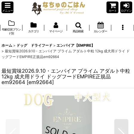
メニュー
カート
ログイン
年齢症状ブラン
カテゴリ
マイページ
商品検索
カレンダー
ド別
ホーム
>
ドッグ ドライフード
>
エンパイア【EMPIRE】
>
最短賞味2026.9.10・エンパイア プライム アダルト中粒 12kg 成犬用ドライ ド
ッグフードEMPIRE正規品em92664
最短賞味2026.9.10・エンパイア プライム アダルト中粒
12kg 成犬用ドライ ドッグフードEMPIRE正規品
em92664
[
em92664
]