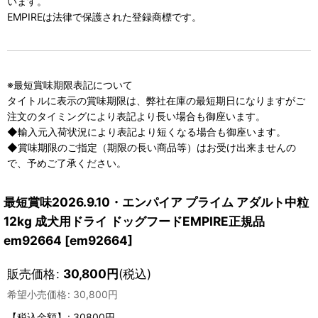
います。
EMPIREは法律で保護された登録商標です。
※最短賞味期限表記について
タイトルに表示の賞味期限は、弊社在庫の最短期日になりますがご
注文のタイミングにより表記より長い場合も御座います。
◆輸入元入荷状況により表記より短くなる場合も御座います。
◆賞味期限のご指定（期限の長い商品等）はお受け出来ませんの
で、予めご了承ください。
最短賞味2026.9.10・エンパイア プライム アダルト中粒
12kg 成犬用ドライ ドッグフードEMPIRE正規品
em92664
[
em92664
]
販売価格
:
30,800
円
(税込)
希望小売価格
:
30,800
円
【税込金額】
:
30800円