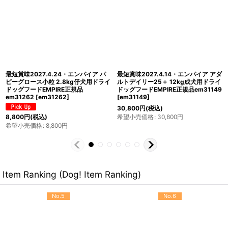
最短賞味2027.4.24・エンパイア ア
最短賞味2027.4.24・エンパイア ア
ダルトデイリー小粒 12kg成犬用ドラ
ダルトデイリー小粒 800g(400g×2)
イ ドッグフードEMPIRE正規品
成犬用ドライ ドッグフードEMPIRE正
em31118
[
em31118
]
規品em31040
[
em31040
]
30,800
円
(税込)
希望小売価格
:
30,800
円
3,520
円
(税込)
希望小売価格
:
3,520
円
Item Ranking (Dog! Item Ranking)
No.5
No.6