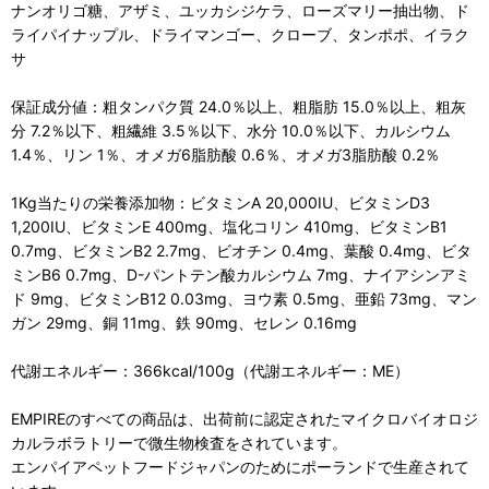
ナンオリゴ糖、アザミ、ユッカシジケラ、ローズマリー抽出物、ド
ライパイナップル、ドライマンゴー、クローブ、タンポポ、イラク
サ
保証成分値：粗タンパク質 24.0％以上、粗脂肪 15.0％以上、粗灰
分 7.2％以下、粗繊維 3.5％以下、水分 10.0％以下、カルシウム
1.4％、リン 1％、オメガ6脂肪酸 0.6％、オメガ3脂肪酸 0.2％
1Kg当たりの栄養添加物：ビタミンA 20,000IU、ビタミンD3
1,200IU、ビタミンE 400mg、塩化コリン 410mg、ビタミンB1
0.7mg、ビタミンB2 2.7mg、ビオチン 0.4mg、葉酸 0.4mg、ビタ
ミンB6 0.7mg、D-パントテン酸カルシウム 7mg、ナイアシンアミ
ド 9mg、ビタミンB12 0.03mg、ヨウ素 0.5mg、亜鉛 73mg、マン
ガン 29mg、銅 11mg、鉄 90mg、セレン 0.16mg
代謝エネルギー：366kcal/100g（代謝エネルギー：ME）
EMPIREのすべての商品は、出荷前に認定されたマイクロバイオロジ
カルラボラトリーで微生物検査をされています。
エンパイアペットフードジャパンのためにポーランドで生産されて