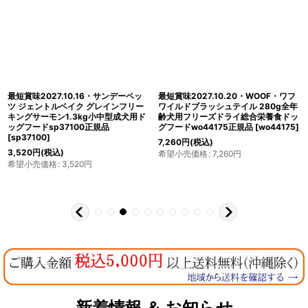
最短賞味2027.10.16・サンデーペッ
最短賞味2027.10.20・WOOF・ワフ
ツ ジェントルベイク グレインフリー
ワイルドブラッシュテイル 280g全年
キングサーモン1.3kg小中型成犬用ド
齢犬用フリーズドライ総合栄養食ドッ
ッグフードsp37100正規品
グフードwo44175正規品
[
wo44175
]
[
sp37100
]
7,260
円
(税込)
3,520
円
(税込)
希望小売価格
:
7,260
円
希望小売価格
:
3,520
円
新着情報 ＆ お知らせ