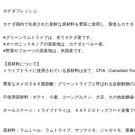
カナダフレッシュ:
カナダ国内で生産された新鮮な原材料を豊富に使用し、製造もカナダ
※グリーンラムトライプは、全てカナダ産です。
※オーガニックキノアの原産地は、カナダとペルー産。
※野菜やフルーツの原産地は、米国産です。
【原材料について】
トライプドライに使用されている原材料は全て、CFIA（Canadian F
豊富なオメガ３＆６脂肪酸：グリーントライプと呼ばれる反芻動物の
不使用原材料：ポテト、小麦、コーングルテン、大豆、その他血糖値
オールステージ：トライプドライは、ＡＡＦＣＯドッグフード栄養プ
原材料：ラムミール、ラムトライプ、サツマイモ、ジャガイモ、亜麻