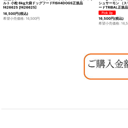
ルト 小粒 6kg大袋ドッグフードFISH4DOGS正規品
シュサーモン （ス
f426625
[
f426625
]
ードTRIBAL正規品t
16,500
円
(税込)
希望小売価格
:
16,500
円
16,500
円
(税込)
希望小売価格
:
16,