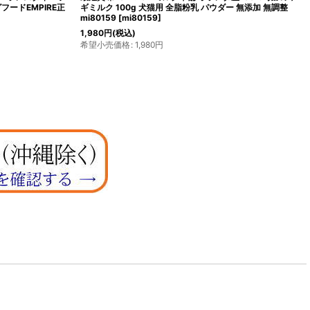
フードEMPIRE正
ギミルク 100g 犬猫用 全脂粉乳 パウダー 無添加 無調整
mi80159
[
mi80159
]
1,980
円
(税込)
希望小売価格
:
1,980
円