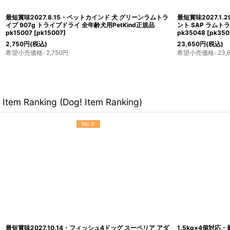
最短賞味2027.8.15・ペットカインド 犬 グリーンラムトラ
最短賞味2027.1
イプ 907g トライプドライ 全年齢犬用PetKind正規品
ント SAP ラムトライ
pk15007
[
pk15007
]
pk35048
[
pk350
2,750
円
(税込)
23,650
円
(税込)
希望小売価格
:
2,750
円
希望小売価格
:
23,
Item Ranking (Dog! Item Ranking)
No.9
最短賞味2027.10.14・フィッシュ4ドッグ スーペリア アダ
1.5kg×4個対応・