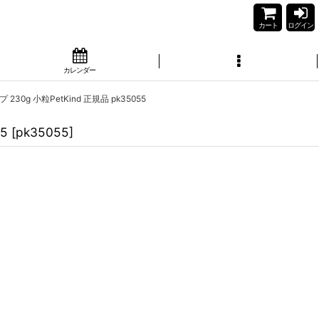
カート
ログイン
カレンダー
0g 小粒PetKind 正規品 pk35055
5
[
pk35055
]