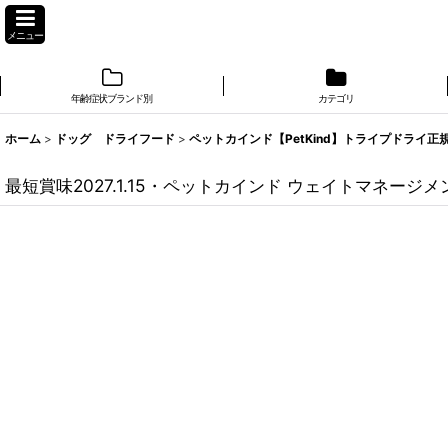
メニュー
年齢症状ブランド別
カテゴリ
ホーム
>
ドッグ ドライフード
>
ペットカインド【PetKind】トライプドライ正
最短賞味2027.1.15・ペットカインド ウェイトマネージメント 