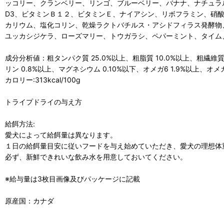
ッコリー、クランベリー、リンゴ、ブルーベリー、バナナ、ナチュラ
D3、ビタミンＢ１２、ビタミンＥ、ナイアシン、リボフラミン、硝
カリウム、塩化コリン、乾燥ラクトバチルス・アシドフィラス発酵物
ユッカシジケラ、ローズマリー、トウガラシ、ペパーミント、タイム
成分分析値：粗タンパク質 25.0%以上、粗脂質 10.0%以上、粗繊維質 5
リン 0.8%以上、マグネシウム 0.10%以下、オメガ6 1.9%以上、オメガ
カロリー:313kcal/100g
トライプドライの与え方
給餌方法:
愛犬によって給餌量は異なります。
１日の給餌量目安に従いフードを与え始めていただき、愛犬の理想体
必ず、新鮮できれいな飲み水を用意しておいてください。
※給与量は3枚目画像及びパッケージに記載
原産国：カナダ