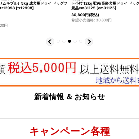
リムキブル）5kg 成犬用ドライ ドッグフ
ト小粒 12kg肥満/高齢犬用ドライ ドッグ
r12998
[
tr12998
]
規品em31125
[
em31125
]
30,800
円
(税込)
希望小売価格
:
30,800
円
500
円
新着情報 ＆ お知らせ
キャンペーン各種