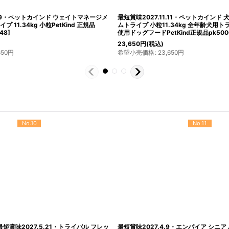
.29・ペットカインド ウェイトマネージメ
最短賞味2027.11.11・ペットカインド 
プ 11.34kg 小粒PetKind 正規品
ムトライプ 小粒11.34kg 全年齢犬用
48
]
使用ドッグフードPetKind正規品pk500
23,650
円
(税込)
650
円
希望小売価格
:
23,650
円
No.10
No.11
最短賞味2027.5.21・トライバル フレッ
最短賞味2027.4.9・エンパイア シニ