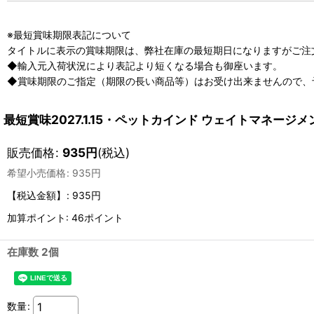
※最短賞味期限表記について
タイトルに表示の賞味期限は、弊社在庫の最短期日になりますがご注
◆輸入元入荷状況により表記より短くなる場合も御座います。
◆賞味期限のご指定（期限の長い商品等）はお受け出来ませんので、
最短賞味2027.1.15・ペットカインド ウェイトマネージメント 
販売価格
:
935
円
(税込)
希望小売価格
:
935
円
【税込金額】
:
935円
加算ポイント: 46ポイント
在庫数 2個
数量
: