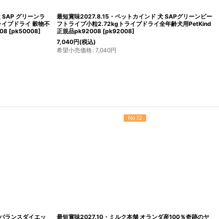
犬 SAP グリーンラ
最短賞味2027.8.15・ペットカインド 犬 SAPグリーンビー
トライプドライ 穀物不
フトライプ小粒2.72kgトライプドライ全年齢犬用PetKind
08
[
pk50008
]
正規品pk92008
[
pk92008
]
7,040
円
(税込)
希望小売価格
:
7,040
円
No.12
ア バランスダイエッ
最短賞味2027.10・ミルク本舗 オランダ産100％奇跡のヤ