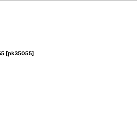
55
[
pk35055
]