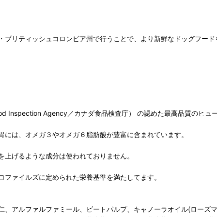
・ブリティッシュコロンビア州で行うことで、より新鮮なドッグフード
ood Inspection Agency／カナダ食品検査庁） の認めた最高品
胃には、オメガ３やオメガ６脂肪酸が豊富に含まれています。
を上げるような成分は使われておりません。
ロファイルズに定められた栄養基準を満たしてます。
仁、アルファルファミール、ビートパルプ、キャノーラオイル(ローズマ