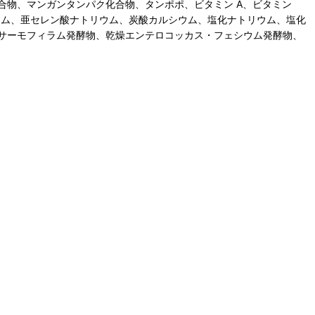
物、マンガンタンパク化合物、タンポポ、ビタミン A、ビタミン
ウム、亜セレン酸ナトリウム、炭酸カルシウム、塩化ナトリウム、塩化
サーモフィラム発酵物、乾燥エンテロコッカス・フェシウム発酵物、