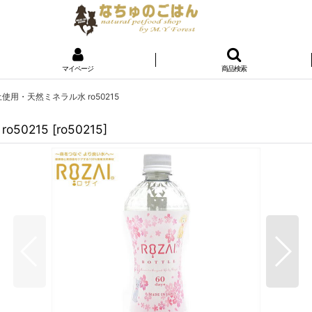
マイページ
商品検索
土使用・天然ミネラル水 ro50215
o50215
[
ro50215
]