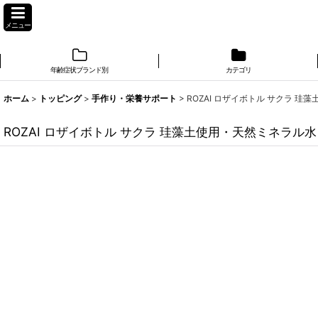
メニュー
年齢症状ブランド別
カテゴリ
ホーム
>
トッピング
>
手作り・栄養サポート
>
ROZAI ロザイボトル サクラ 珪藻
ROZAI ロザイボトル サクラ 珪藻土使用・天然ミネラル水 r