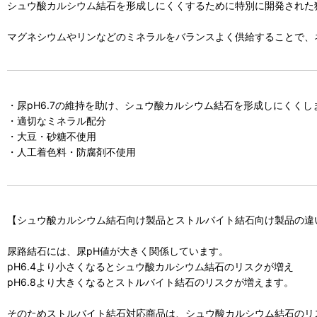
シュウ酸カルシウム結石を形成しにくくするために特別に開発された
マグネシウムやリンなどのミネラルをバランスよく供給することで、ネ
・尿pH6.7の維持を助け、シュウ酸カルシウム結石を形成しにくくし
・適切なミネラル配分
・大豆・砂糖不使用
・人工着色料・防腐剤不使用
【シュウ酸カルシウム結石向け製品とストルバイト結石向け製品の違
尿路結石には、尿pH値が大きく関係しています。
pH6.4より小さくなるとシュウ酸カルシウム結石のリスクが増え
pH6.8より大きくなるとストルバイト結石のリスクが増えます。
そのためストルバイト結石対応商品は、シュウ酸カルシウム結石のリス