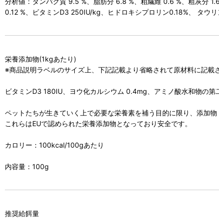
分析値：タンパク質 9.5 %、脂肪分 6.8 %、粗繊維 0.6 %、粗灰分 1.6
0.12 %、ビタミンD3 250IU/kg、ヒドロキシプロリン0.18%、 タウリン 
栄養添加物(1kgあたり)
※商品説明ラベルのサイズ上、下記記載より省略されて原材料に記載
ビタミンD3 180IU、ヨウ化カルシウム 0.4mg、アミノ酸水和物の
ペットたちが生きていく上で必要な栄養素を補う目的に限り、添加物
これらはEUで認められた栄養添加物となっており安全です。
カロリー：100kcal/100gあたり
内容量：100g
推奨給餌量