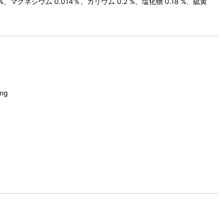
7 %、マグネシウム 0.014％、カリウム 0.2 %、塩化物 0.18 %、硫黄
mg