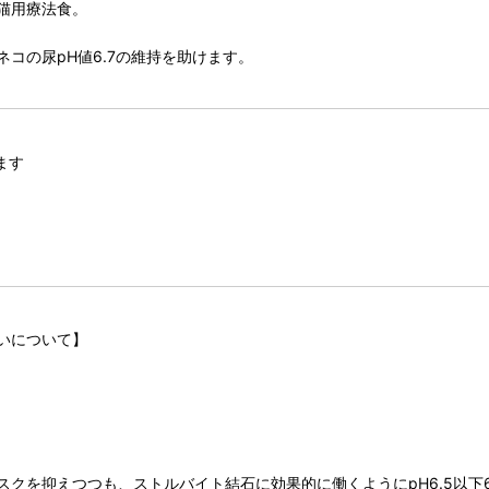
猫用療法食。
コの尿pH値6.7の維持を助けます。
ます
いについて】
クを抑えつつも、ストルバイト結石に効果的に働くようにpH6.5以下