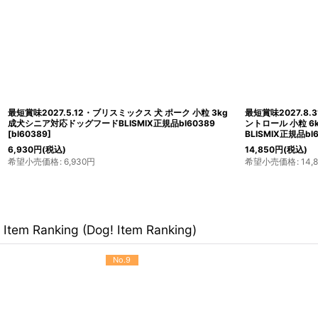
最短賞味2027.5.12・ブリスミックス 犬 ポーク 小粒 3kg
最短賞味2027.8.
成犬シニア対応ドッグフードBLISMIX正規品bl60389
ントロール 小粒 
[
bl60389
]
BLISMIX正規品bl
6,930
円
(税込)
14,850
円
(税込)
希望小売価格
:
6,930
円
希望小売価格
:
14,
Item Ranking (Dog! Item Ranking)
No.9