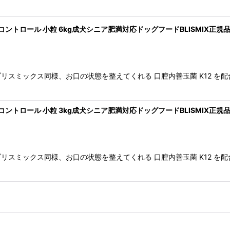
イトコントロール 小粒 6kg成犬シニア肥満対応ドッグフードBLISMIX正規品b
スミックス同様、お口の状態を整えてくれる 口腔内善玉菌 K12 を配合
イトコントロール 小粒 3kg成犬シニア肥満対応ドッグフードBLISMIX正規品b
スミックス同様、お口の状態を整えてくれる 口腔内善玉菌 K12 を配合