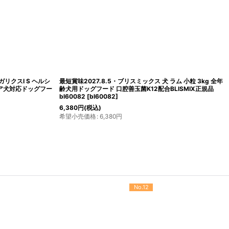
ガリクスI S ヘルシ
最短賞味2027.8.5・ブリスミックス 犬 ラム 小粒 3kg 全年
ニア犬対応ドッグフー
齢犬用ドッグフード 口腔善玉菌K12配合BLISMIX正規品
bl60082
[
bl60082
]
6,380
円
(税込)
希望小売価格
:
6,380
円
No.12