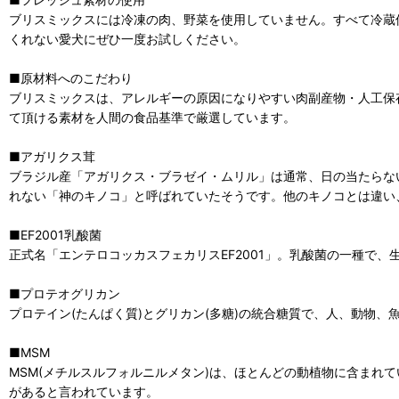
ブリスミックスには冷凍の肉、野菜を使用していません。すべて冷蔵
くれない愛犬にぜひ一度お試しください。
■原材料へのこだわり
ブリスミックスは、アレルギーの原因になりやすい肉副産物・人工保
て頂ける素材を人間の食品基準で厳選しています。
■アガリクス茸
ブラジル産「アガリクス・ブラゼイ・ムリル」は通常、日の当たらな
れない「神のキノコ」と呼ばれていたそうです。他のキノコとは違い
■EF2001乳酸菌
正式名「エンテロコッカスフェカリスEF2001」。乳酸菌の一種で
■プロテオグリカン
プロテイン(たんぱく質)とグリカン(多糖)の統合糖質で、人、動物
■MSM
MSM(メチルスルフォルニルメタン)は、ほとんどの動植物に含ま
があると言われています。