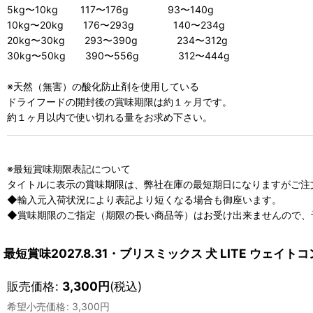
5kg〜10kg 117〜176g 93〜140g
10kg〜20kg 176〜293g 140〜234g
20kg〜30kg 293〜390g 234〜312g
30kg〜50kg 390〜556g 312〜444g
※天然（無害）の酸化防止剤を使用している
ドライフードの開封後の賞味期限は約１ヶ月です。
約１ヶ月以内で使い切れる量をお求め下さい。
※最短賞味期限表記について
タイトルに表示の賞味期限は、弊社在庫の最短期日になりますがご注
◆輸入元入荷状況により表記より短くなる場合も御座います。
◆賞味期限のご指定（期限の長い商品等）はお受け出来ませんので、
最短賞味2027.8.31・ブリスミックス 犬 LITE ウェイト
販売価格
:
3,300
円
(税込)
希望小売価格
:
3,300
円