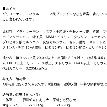
■緑イ貝
グリコーゲン、ミネラル、アミノ酸プロテインなどを豊富に含んでい
ると言われています。
原材料：ドライサーモン・キヌア・全粒黍・全粒オーツ麦・玄米・フ
ーズマリーエキス・緑イ貝・MSM・イヌリン・タウリン・ユッカシジゲ
プロピオン酸カルシウム・炭酸カルシウム・セレン酵母・キレート鉄
タミンA・チアミン硝酸塩・ビタミンK3・ビタミンB12・ピリドキシ
成分表：粗タンパク質 20.0％以上、粗脂肪 8.0％以上、粗繊維 4.5％
ム 1.00％以上、リン 0.70％以上、ナトリウム 0.44％以上、カリウム 
代謝カロリー：3,235kcal/kg
与え方・給与量
※給与量はあくまで目安です。※運動量・健康状態・年齢や飼育環境
給与量の目安(1日あたり)
体重 肥満傾向にある犬 原料が必要な犬
1kg〜5kg 27〜117g 21〜93g