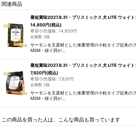
関連商品
最短賞味2027.8.31・ブリスミックス 犬 LITE ウェ
14,850
円
(税込)
希望小売価格
:
14,850
円
在庫数 3個
サーモンを主原材とした体重管理の小粒タイプ従来のブリ
MSM・緑イ貝が…
最短賞味2027.8.31・ブリスミックス 犬 LITE ウェ
7,920
円
(税込)
希望小売価格
:
7,920
円
在庫数 2個
サーモンを主原材とした体重管理の小粒タイプ従来のブリ
MSM・緑イ貝が…
この商品を買った人は、こんな商品も買っています