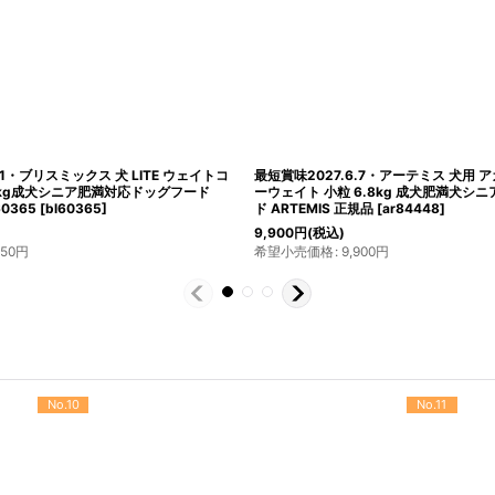
31・ブリスミックス 犬 LITE ウェイトコ
最短賞味2027.6.7・アーテミス 犬用 ア
6kg成犬シニア肥満対応ドッグフード
ーウェイト 小粒 6.8kg 成犬肥満犬シ
60365
[
bl60365
]
ド ARTEMIS 正規品
[
ar84448
]
9,900
円
(税込)
850
円
希望小売価格
:
9,900
円
No.10
No.11