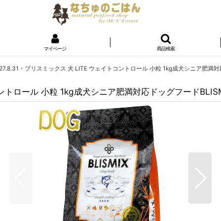
マイページ
商品検索
27.8.31・ブリスミックス 犬 LITE ウェイトコントロール 小粒 1kg成犬シニア肥満対応
コントロール 小粒 1kg成犬シニア肥満対応ドッグフードBLISMI