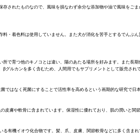
保存されたものなので、風味を損なわず余分な添加物や油で風味をごま
存料・着色料は使用していません。また犬が消化を苦手とするでんぷん
い所で育つ他のキノコとは違い、陽のあたる場所を好みます。また長期
、βグルカンを多く含むため、人間用でもサプリメントとして販売され
、生菌ではなく死菌にすることで活性率を高めるという画期的な研究で日
、魚の皮膚や軟骨に含まれています。保湿性に優れており、肌の潤いと関
れている有機イオウ化合物です。髪、爪、皮膚、関節軟骨などに多く含ま