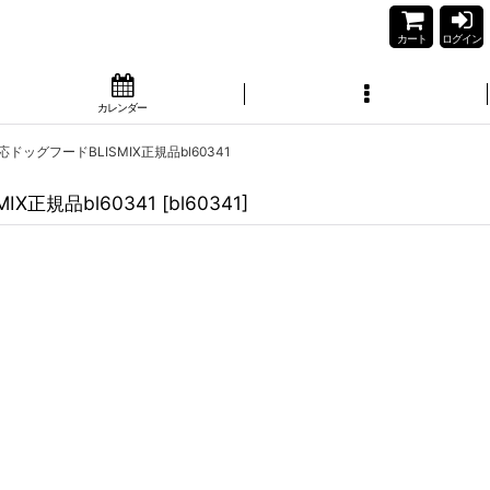
カート
ログイン
カレンダー
ドッグフードBLISMIX正規品bl60341
X正規品bl60341
[
bl60341
]