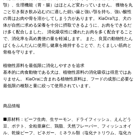
顎）、生理機能（胃・腸）はほとんど変わっていません。 獲物を丸
ごと引き裂き飲み込むのに適した鋭い歯と強い顎を持ち、強い酸性
の胃はお肉や骨を溶かしてしまう力があります。 KiaOra?は、犬の
体が自然に求める栄養を十分に摂取できるように、お肉をできるだ
け多く配合しました。 消化吸収性に優れたお肉を多く配合すること
で、消化率を高め糞便の量を軽減します。 また、良質の動物性たん
ぱくをふんだんに使用し健康を維持することで、たくましい筋肉と
骨格を守ります。
植物性原料を最低限に消化しやすさを追求
基本的に肉食動物である犬は、植物性原料の消化吸収は得意ではあ
りません。 KiaOraに含まれる植物性原料は、フードの成形に必要な
最低限の種類と量に絞って使用されています。
商品情報
■原材料：ビーフ生肉、生サーモン、ドライフィッシュ、えんどう
豆、ポテト、全粒亜麻仁、鶏脂、天然フレーバー、フィッシュオイ
ル、乾燥ビーフ、ビネガー、ミネラル類（塩化ナトリウム、塩化カ