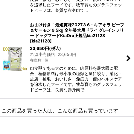
を追求したフードです。牧草育ちのグラスフェッ
ドビーフは、良質な赤身肉で…
おまけ付き！最短賞味2027.3.6・キアオラ ビーフ
＆サーモン 9.5kg 全年齢犬用ドライ グレインフリ
ー ドッグフードKiaOra正規品kia21128
[
kia21128
]
23,650
円
(税込)
希望小売価格
:
23,650
円
在庫数 1個
肉食獣である犬のために、肉原料を最大限に配
合、植物原料は最小限の種類と量に絞り、消化・
皮膚・被毛・おいしさ・免疫力・便のヘルスケア
を追求したフードです。牧草育ちのグラスフェッ
ドビーフは、良質な赤身肉で…
この商品を買った人は、こんな商品も買っています