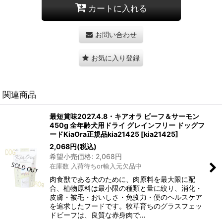
カートに入れる
お問い合わせ
お気に入り登録
関連商品
最短賞味2027.4.8・キアオラ ビーフ＆サーモン
450g 全年齢犬用ドライ グレインフリー ドッグフ
ードKiaOra正規品kia21425
[
kia21425
]
2,068
円
(税込)
希望小売価格
:
2,068
円
在庫数 入荷待ちor輸入元欠品中
肉食獣である犬のために、肉原料を最大限に配
合、植物原料は最小限の種類と量に絞り、消化・
皮膚・被毛・おいしさ・免疫力・便のヘルスケア
を追求したフードです。牧草育ちのグラスフェッ
ドビーフは、良質な赤身肉で…