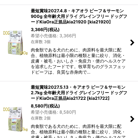
最短賞味2027.4.8・キアオラ ビーフ＆サーモン
900g 全年齢犬用ドライ グレインフリー ドッグフ
ードKiaOra正規品kia21920
[
kia21920
]
3,366
円
(税込)
希望小売価格
:
3,366
円
在庫数 3個
肉食獣である犬のために、肉原料を最大限に配
合、植物原料は最小限の種類と量に絞り、消化・
皮膚・被毛・おいしさ・免疫力・便のヘルスケア
を追求したフードです。牧草育ちのグラスフェッ
ドビーフは、良質な赤身肉で…
最短賞味2027.5.13・キアオラ ビーフ＆サーモン
2.7kg 全年齢犬用ドライ グレインフリー ドッグフ
ードKiaOra正規品kia21722
[
kia21722
]
8,580
円
(税込)
希望小売価格
:
8,580
円
在庫数 2個
肉食獣である犬のために、肉原料を最大限に配
合、植物原料は最小限の種類と量に絞り、消化・
皮膚・被毛・おいしさ・免疫力・便のヘルスケア