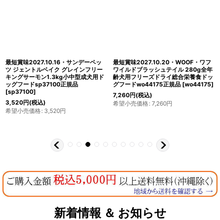
最短賞味2027.10.16・サンデーペッ
最短賞味2027.10.20・WOOF・ワフ
ツ ジェントルベイク グレインフリー
ワイルドブラッシュテイル 280g全年
キングサーモン1.3kg小中型成犬用ド
齢犬用フリーズドライ総合栄養食ドッ
ッグフードsp37100正規品
グフードwo44175正規品
[
wo44175
]
[
sp37100
]
7,260
円
(税込)
3,520
円
(税込)
希望小売価格
:
7,260
円
希望小売価格
:
3,520
円
新着情報 ＆ お知らせ