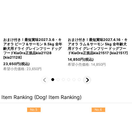
最短賞味2027.2.18・キアオラ ビーフ
おまけ付き！最短賞味2027.5.25・キ
＆レバー 800g 全年齢犬用ドライ グ
アオラ カンガルー 4.5kg 全年齢犬用
レインフリー ドッグフード KiaOra 正
ドライ グレインフリー ドッグフード
規品 kia20978
[
kia20978
]
KiaOra 正規品 kia20558
[
kia20558
]
3,245
円
(税込)
17,600
円
(税込)
希望小売価格
:
3,245
円
希望小売価格
:
17,600
円
Item Ranking (Dog! Item Ranking)
No.5
No.6