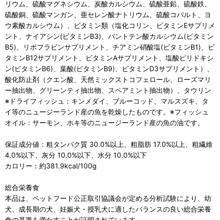
リウム、硫酸マグネシウム、炭酸カルシウム、硫酸亜鉛、硫酸鉄、
硫酸銅、硫酸マンガン、亜セレン酸ナトリウム、硫酸コバルト、ヨ
ウ素酸カルシウム）、ビタミン類（塩化コリン、ビタミンEサプリメ
ント、ナイアシン(ビタミンB3)、パントテン酸カルシウム(ビタミン
B5)、リボフラビンサプリメント、チアミン硝酸塩(ビタミンB1)、ビ
タミンB12サプリメント、ビタミンAサプリメント、塩酸ピリドキシ
ン(ビタミンB6)、葉酸(ビタミンB9)、ビタミンD3サプリメント）、
酸化防止剤（クエン酸、天然ミックストコフェロール、ローズマリ
ー抽出物、グリーンティ抽出物、スペアミント抽出物）、タウリン
※ドライフィッシュ：キンメダイ、ブルーコッド、マルスズキ、タ
イ等のニュージーランド産の魚を乾燥したものです。※フィッシュ
オイル：サーモン、ホキ等のニュージーランド産の魚の油です。
保証成分値：粗タンパク質 30.0%以上、粗脂肪 17.0%以上、粗繊維
4.0%以下、灰分 10.0%以下、水分 10.0%以下
カロリー：約381.9kcal/100g
総合栄養食
本品は、ペットフード公正取引協議会が定める分析試験により、幼
犬、成長期の犬、妊娠犬・授乳犬に適したバランスの良い総合栄養
食の基準を満たすことが証明されています。