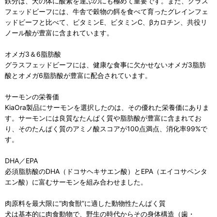
鉄分は、犬の体に酸素を運ぶのにも極めて重要です。また、グラス
フェッドビーフには、牛舎で穀物の餌を食べて育ったグレインフェ
ッドビーフと比べて、ビタミンE、ビタミンC、βカロチン、共役リ
ノール酸が豊富に含まれています。
オメガ3＆6脂肪酸
グラスフェッドビーフには、健康な食事に欠かせないオメガ3脂肪
酸とオメガ6脂肪酸が豊富に配合されています。
サーモンの栄養価
KiaOra製品にサーモンを選択したのは、その優れた栄養価にありま
す。サーモンには良質なたんぱく質や脂肪酸が豊富に含まれてお
り、そのたんぱく質のアミノ酸スコアが100点満点、消化率99%で
す。
DHA／EPA
必須脂肪酸のDHA（ドコサヘキサエン酸）とEPA（エイコサペンタ
エン酸）に富むサーモンを組み合わせました。
肉原料を最大限に“肉食獣”に適した動物性たんぱく質
犬は基本的に肉食動物で、野生の時代からその身体構造（歯・