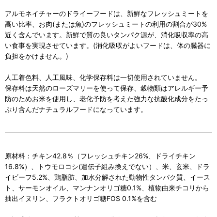
アルモネイチャーのドライーフードは、新鮮なフレッシュミートを
高い比率、お肉(または魚)のフレッシュミートの利用の割合が30%
近く含んでいます。新鮮で質の良いタンパク源が、消化吸収率の高
い食事を実現させています。(消化吸収がよいフードは、体の臓器に
負担をかけません。)
人工着色料、人工風味、化学保存料は一切使用されていません。
保存料は天然のローズマリーを使って保存、穀物類はアレルギー予
防のためお米を使用し、老化予防を考えた強力な抗酸化成分をたっ
ぷり含んだナチュラルフードになっています。
原材料：チキン42.8％（フレッシュチキン26%、ドライチキン
16.8%）、トウモロコシ(遺伝子組み換えでない）、米、玄米、ドラ
イビーフ5.2%、鶏脂肪、加水分解された動物性タンパク質、イース
ト、サーモンオイル、マンナンオリゴ糖0.1%、植物由来チコリから
抽出イヌリン、フラクトオリゴ糖FOS 0.1%を含む