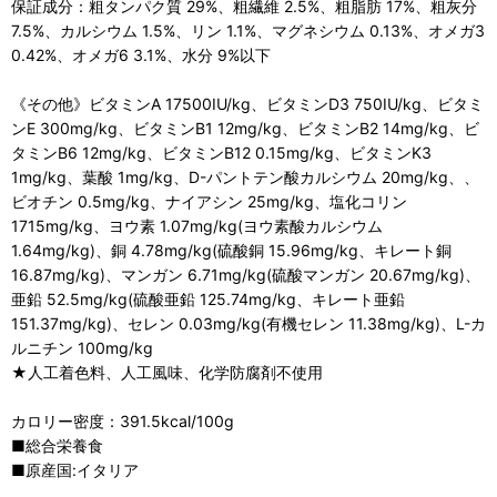
保証成分：粗タンパク質 29%、粗繊維 2.5%、粗脂肪 17%、粗灰分
7.5%、カルシウム 1.5%、リン 1.1%、マグネシウム 0.13%、オメガ3
0.42%、オメガ6 3.1%、水分 9%以下
《その他》ビタミンA 17500IU/kg、ビタミンD3 750IU/kg、ビタミ
ンE 300mg/kg、ビタミンB1 12mg/kg、ビタミンB2 14mg/kg、ビ
タミンB6 12mg/kg、ビタミンB12 0.15mg/kg、ビタミンK3
1mg/kg、葉酸 1mg/kg、D-パントテン酸カルシウム 20mg/kg、、
ビオチン 0.5mg/kg、ナイアシン 25mg/kg、塩化コリン
1715mg/kg、ヨウ素 1.07mg/kg(ヨウ素酸カルシウム
1.64mg/kg)、銅 4.78mg/kg(硫酸銅 15.96mg/kg、キレート銅
16.87mg/kg)、マンガン 6.71mg/kg(硫酸マンガン 20.67mg/kg)、
亜鉛 52.5mg/kg(硫酸亜鉛 125.74mg/kg、キレート亜鉛
151.37mg/kg)、セレン 0.03mg/kg(有機セレン 11.38mg/kg)、L-カ
ルニチン 100mg/kg
★人工着色料、人工風味、化学防腐剤不使用
カロリー密度：391.5kcal/100g
■総合栄養食
■原産国:イタリア