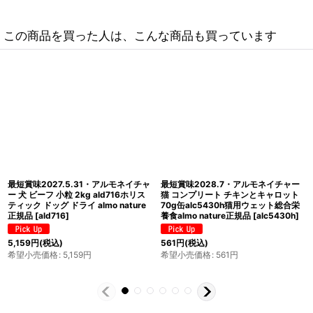
この商品を買った人は、こんな商品も買っています
最短賞味2026.12.31・アルモネイチ
最短賞味2027.9.30・アルモネイチャ
ャー 犬 チキン 中粒2kg ald734成犬
ー 犬 フィッシュ 小粒 2kg ald713成
用ホリスティック ドライフードalmo
犬用ドッグフードalmo nature正規品
nature正規品
[
ald734
]
[
ald713
]
5,159
円
(税込)
希望小売価格
:
5,159
円
5,159
円
(税込)
希望小売価格
:
5,159
円