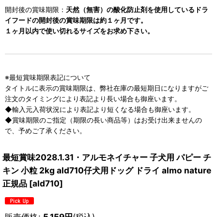
開封後の賞味期限：
天然（無害）の酸化防止剤を使用しているドラ
イフードの開封後の賞味期限は約１ヶ月です。
１ヶ月以内で使い切れるサイズをお求め下さい。
※最短賞味期限表記について
タイトルに表示の賞味期限は、弊社在庫の最短期日になりますがご
注文のタイミングにより表記より長い場合も御座います。
◆輸入元入荷状況により表記より短くなる場合も御座います。
◆賞味期限のご指定（期限の長い商品等）はお受け出来ませんの
で、予めご了承ください。
最短賞味2028.1.31・アルモネイチャー 子犬用 パピー チ
キン 小粒 2kg ald710仔犬用ドッグ ドライ almo nature
正規品
[
ald710
]
販売価格
:
5,159
円
(税込)