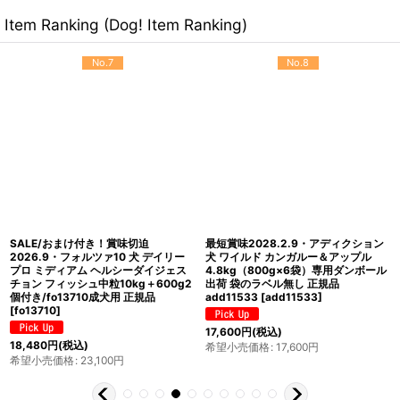
Item Ranking (Dog! Item Ranking)
No.7
No.8
SALE/おまけ付き！賞味切迫
最短賞味2028.2.9・アディクション
2026.9・フォルツァ10 犬 デイリー
犬 ワイルド カンガルー＆アップル
プロ ミディアム ヘルシーダイジェス
4.8kg（800g×6袋）専用ダンボール
チョン フィッシュ中粒10kg＋600g2
出荷 袋のラベル無し 正規品
個付き/fo13710成犬用 正規品
add11533
[
add11533
]
[
fo13710
]
17,600
円
(税込)
18,480
円
(税込)
希望小売価格
:
17,600
円
希望小売価格
:
23,100
円