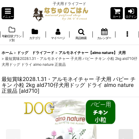
子犬用ドライフード
メニュー
カート
ログイン
年齢症状ブラン
カテゴリ
マイページ
商品検索
カレンダー
ド別
ホーム
>
ドッグ ドライフード
>
アルモネイチャー【almo nature】 犬用
>
最短賞味2028.1.31・アルモネイチャー 子犬用 パピー チキン 小粒 2kg ald710仔
犬用ドッグ ドライ almo nature 正規品
最短賞味2028.1.31・アルモネイチャー 子犬用 パピー チ
キン 小粒 2kg ald710仔犬用ドッグ ドライ almo nature
正規品
[
ald710
]