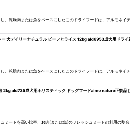
用し、乾燥肉または魚をベースにしたこのドライフードは、アルモネイ
ャー 犬デイリーナチュラル ビーフとライス 12kg ald6953成犬用ドラ
用し、乾燥肉または魚をベースにしたこのドライフードは、アルモネイ
 2kg ald735成犬用ホリスティック ドッグフードalmo nature正規品
[
ュミートを高い比率、お肉(または魚)のフレッシュミートの利用の割合