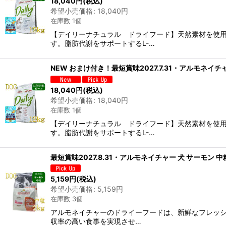
18,040
円
(税込)
希望小売価格
:
18,040
円
在庫数 1個
【デイリーナチュラル ドライフード】天然素材を使
す。脂肪代謝をサポートするL-…
NEW おまけ付き！最短賞味2027.7.31・アルモネイチ
18,040
円
(税込)
希望小売価格
:
18,040
円
在庫数 1個
【デイリーナチュラル ドライフード】天然素材を使
す。脂肪代謝をサポートするL-…
最短賞味2027.8.31・アルモネイチャー 犬 サーモン 中粒
5,159
円
(税込)
希望小売価格
:
5,159
円
在庫数 3個
アルモネイチャーのドライーフードは、新鮮なフレッシ
収率の高い食事を実現させ…