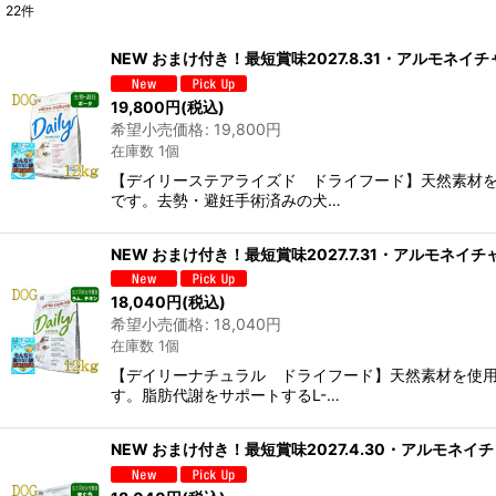
22
件
表示数
:
NEW おまけ付き！最短賞味2027.8.31・アルモネイチ
在庫あり
19,800
円
(税込)
希望小売価格
:
19,800
円
並び順
:
在庫数 1個
【デイリーステアライズド ドライフード】天然素材
です。去勢・避妊手術済みの犬…
NEW おまけ付き！最短賞味2027.7.31・アルモネイチ
18,040
円
(税込)
希望小売価格
:
18,040
円
在庫数 1個
【デイリーナチュラル ドライフード】天然素材を使
す。脂肪代謝をサポートするL-…
NEW おまけ付き！最短賞味2027.4.30・アルモネイチ