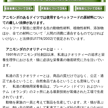
アニモンダのあるドイツでは使用するペットフードの原材料につい
ての厳しい法律があります。
ペットフード製造に使用する生の動物性材料、植物性材料、添加物
ほか、全ての材料について「人間の消費に適合するものでなければ
いけない」と法律(EU1774/2002)で規定されています。
アニモンダのクオリティーとは・・・
1991年のアニモンダ社創設以来、私達はクオリティーの追求と栄
養生理学における犬・猫に必須な栄養素の徹底研究に力を注いでい
ます。
私達の言うクオリティーとは、商品の質だけではなく、公正・適
正であるということ、自然食品であるということも意味していま
す。 私達の動物用栄養食品は、ブレーメン（ドイツ）およびハッ
テム（オランダ）の２ヶ所にある最新技術が装備された工場で生産
されています。
動物を家族の一員と考えて製品を生産しています。犬・猫が喜ぶ
姿が、飼い主の皆様・そして私達アニモンダ社の喜びにもつながり