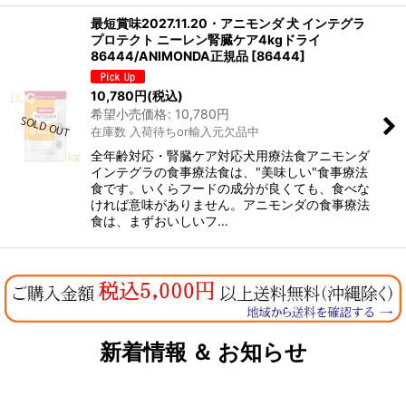
最短賞味2027.11.20・アニモンダ 犬 インテグラ
プロテクト ニーレン腎臓ケア4kgドライ
86444/ANIMONDA正規品
[
86444
]
10,780
円
(税込)
希望小売価格
:
10,780
円
在庫数 入荷待ちor輸入元欠品中
全年齢対応・腎臓ケア対応犬用療法食アニモンダ
インテグラの食事療法食は、"美味しい"食事療法
食です。いくらフードの成分が良くても、食べな
ければ意味がありません。アニモンダの食事療法
食は、まずおいしいフ…
新着情報 ＆ お知らせ