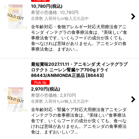
並び順
:
10,780
円
(税込)
希望小売価格
:
10,780
円
在庫数 入荷待ちor輸入元欠品中
絞り込む
全年齢対応・食物アレルギー対応犬用療法食アニ
モンダ インテグラの食事療法食は、"美味しい"食
事療法食です。いくらフードの成分が良くても、
食べなければ意味がありません。アニモンダの食
事療法食は、まずおい…
最短賞味2027.11.11・アニモンダ 犬 インテグラプ
ロテクト ニーレン腎臓ケア700gドライ
86443/ANIMONDA正規品
[
86443
]
2,970
円
(税込)
希望小売価格
:
2,970
円
在庫数 入荷待ちor輸入元欠品中
全年齢対応・腎臓ケア対応犬用療法食アニモンダ
インテグラの食事療法食は、"美味しい"食事療法
食です。いくらフードの成分が良くても、食べな
ければ意味がありません。アニモンダの食事療法
食は、まずおいしいフ…