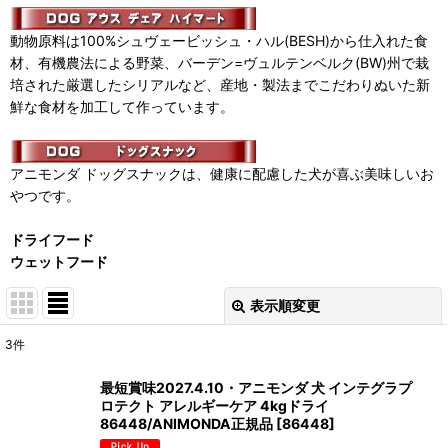
動物原料は100%シュヴェービッシュ・ハル(BESH)から仕入れた食
材、有機農法による野菜、バーデン=ヴュルテンベルク(BW)州で栽
培された厳選したシリアルなど、産地・製法までこだわりぬいた新
鮮な食材を加工して作っています。
アニモンダ ドッグスナックは、健康に配慮した犬が喜ぶ美味しいお
やつです。
ドライフード
ウェットフード
表示順変更
閉じる
3
件
表示数
:
最短賞味2027.4.10・アニモンダ 犬 インテグラプ
ロテクト アレルギーケア 4kgドライ
在庫あり
86448/ANIMONDA正規品
[
86448
]