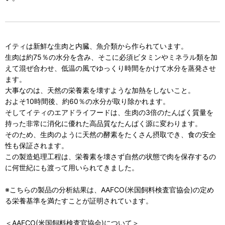
イティは新鮮な生肉と内臓、魚介類から作られています。
生肉は約75％の水分を含み、そこに必須ビタミンやミネラル類を加
えて混ぜ合わせ、低温の風でゆっくり時間をかけて水分を蒸発させ
ます。
大事なのは、天然の栄養素を壊すような加熱をしないこと。
およそ10時間後、約60％の水分が取り除かれます。
そしてイティのエアドライフードは、生肉の3倍のたんぱく質量を
持った非常に消化に優れた高品質なたんぱく源に変わります。
そのため、生肉のように天然の酵素をたくさん摂取でき、食の安全
性も保証されます。
この製造処理工程は、栄養素を壊さず自然の状態で肉を保存するの
に何世紀にも渡って用いられてきました。
※こちらの製品の分析結果は、AAFCO(米国飼料検査官協会)の定め
る栄養基準を満たすことが証明されています。
＜AAFCO(米国飼料検査官協会)について＞