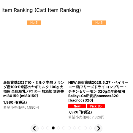
Item Ranking (Cat! Item Ranking)
No.5
No.6
最短賞味2027.10・ミルク本舗 オラン
NEW 最短賞味2028.5.27・ベイリー
ダ産100％奇跡のヤギミルク 100g 犬
コー 猫フリーズドライ コンプリート
猫用 全脂粉乳 パウダー 無添加 無調整
チキン＆サーモン 320g全年齢猫用
mi80159
[
mi80159
]
Bailey+Co正規品bacnccs320
[
bacnccs320
]
1,980
円
(税込)
希望小売価格
:
1,980
円
7,326
円
(税込)
希望小売価格
:
7,326
円