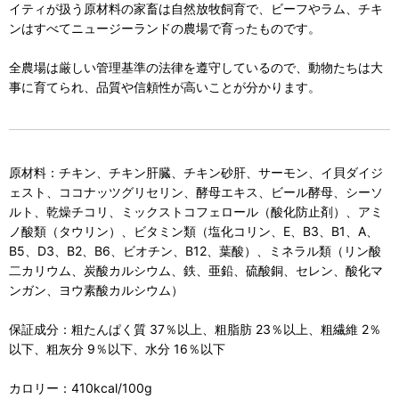
イティが扱う原材料の家畜は自然放牧飼育で、ビーフやラム、チキ
ンはすべてニュージーランドの農場で育ったものです。
全農場は厳しい管理基準の法律を遵守しているので、動物たちは大
事に育てられ、品質や信頼性が高いことが分かります。
原材料：チキン、チキン肝臓、チキン砂肝、サーモン、イ貝ダイジ
ェスト、ココナッツグリセリン、酵母エキス、ビール酵母、シーソ
ルト、乾燥チコリ、ミックストコフェロール（酸化防止剤）、アミ
ノ酸類（タウリン）、ビタミン類（塩化コリン、E、B3、B1、A、
B5、D3、B2、B6、ビオチン、B12、葉酸）、ミネラル類（リン酸
二カリウム、炭酸カルシウム、鉄、亜鉛、硫酸銅、セレン、酸化マ
ンガン、ヨウ素酸カルシウム）
保証成分：粗たんぱく質 37％以上、粗脂肪 23％以上、粗繊維 2％
以下、粗灰分 9％以下、水分 16％以下
カロリー：410kcal/100g