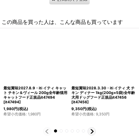
この商品を買った人は、こんな商品も買っています
最短賞味2028.3.30・iti イティ 犬 チ
最短賞味2028.7.10・iti イティキャッ
キン ディナー 200g 全年齢対応ドッ
ト チキン＆サーモン ディナー
グフード 正規品it47920
[
it47920
]
1kg(200g×5袋)全年齢猫用キャット
フード正規品it47432
[
it47432
]
1,980
円
(税込)
希望小売価格
:
1,980
円
9,350
円
(税込)
希望小売価格
:
9,350
円