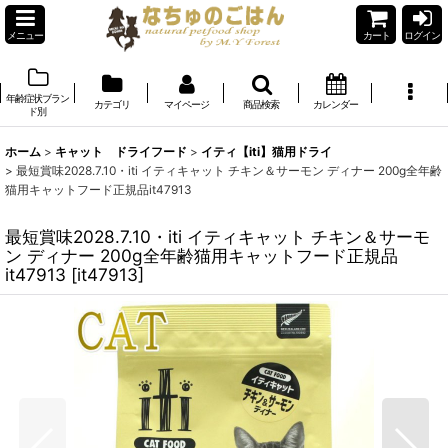
メニュー
カート
ログイン
年齢症状ブラン
カテゴリ
マイページ
商品検索
カレンダー
ド別
ホーム
>
キャット ドライフード
>
イティ【iti】猫用ドライ
>
最短賞味2028.7.10・iti イティキャット チキン＆サーモン ディナー 200g全年齢
猫用キャットフード正規品it47913
最短賞味2028.7.10・iti イティキャット チキン＆サーモ
ン ディナー 200g全年齢猫用キャットフード正規品
it47913
[
it47913
]