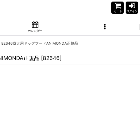
カート
ログイン
カレンダー
 82646成犬用ドッグフードANIMONDA正規品
IMONDA正規品
[
82646
]