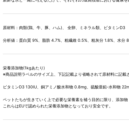
原材料：肉類(鶏、牛、豚、ハム)、 全卵、ミネラル類、ビタミンD3
分析値：蛋白質 9%、脂肪 4.7%、粗繊維 0.5%、粗灰分 1.8%、水分 8
栄養添加物(1kgあたり)
※商品説明ラベルのサイズ上、下記記載より省略されて原材料に記載
ビタミンD3 130IU、銅アミノ酸水和物 0.8mg、硫酸亜鉛-水和物 22
ペットたちが生きていく上で必要な栄養素を補う目的に限り、添加物
これらはEUで認められた栄養添加物となっており安全です。