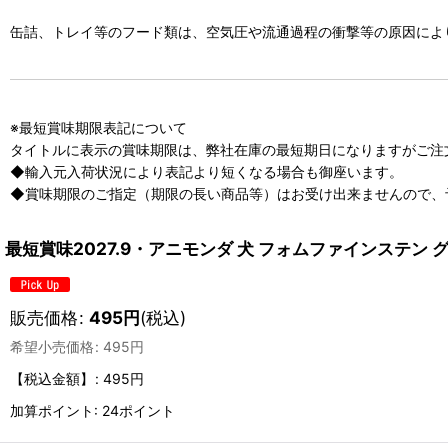
缶詰、トレイ等のフード類は、空気圧や流通過程の衝撃等の原因によ
※最短賞味期限表記について
タイトルに表示の賞味期限は、弊社在庫の最短期日になりますがご注
◆輸入元入荷状況により表記より短くなる場合も御座います。
◆賞味期限のご指定（期限の長い商品等）はお受け出来ませんので、
最短賞味2027.9・アニモンダ 犬 フォムファインステン グ
販売価格
:
495
円
(税込)
希望小売価格
:
495
円
【税込金額】
:
495円
加算ポイント: 24ポイント