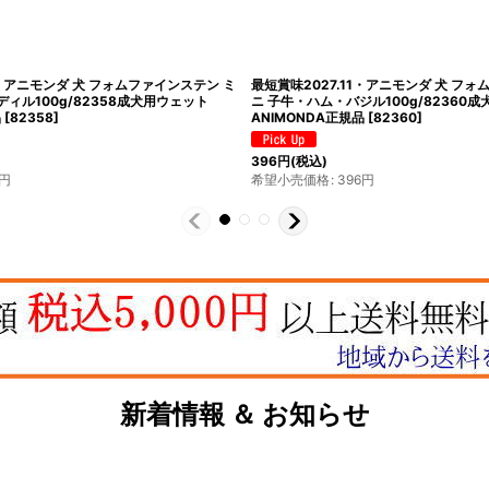
.・アニモンダ 犬 フォムファインステン ミ
最短賞味2027.11・アニモンダ 犬 フ
ィル100g/82358成犬用ウェット
ニ 子牛・ハム・バジル100g/82360
品
[
82358
]
ANIMONDA正規品
[
82360
]
396
円
(税込)
円
希望小売価格
:
396
円
新着情報 ＆ お知らせ