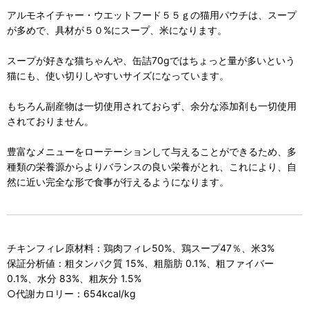
アルモネイチャー・ウエットフード５５ｇの猫用パウチは、スープ
が多めで、具材が５０%にスープ、米になります。
スープが好きな猫ちゃんや、缶詰70gではちょっと量が多いという
猫にも、使い切りしやすいサイズになっています。
もちろん副産物は一切使用されておらず、余分な添加剤も一切使用
されておりません。
豊富なメニューをローテーションして与えることができるため、多
種類の栄養源からよりバランスの良い栄養がとれ、これにより、自
然に近い完全な形で食事が行えるようになります。
チキンフィレ原材料：鶏肉フィレ50%、鶏スープ47％、米3%
保証分析値：粗タンパク質 15%、粗脂肪 0.1%、粗ファイバー
0.1%、水分 83%、粗灰分 1.5%
○代謝カロリー：654kcal/kg