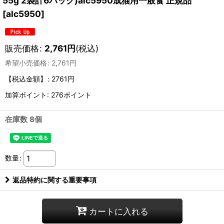
55g 2袋計6パック)alc5950成猫用一般食 正規品
[
alc5950
]
販売価格
:
2,761
円
(税込)
希望小売価格
:
2,761
円
【税込金額】
:
2761円
加算ポイント: 276ポイント
在庫数 8個
数量
:
返品特約に関する重要事項
カートに入れる