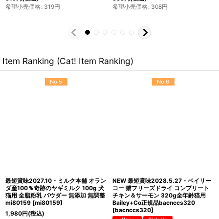
473
円
(税込)
希望小売価格
:
462
円
希望小売価格
:
473
円
Item Ranking (Cat! Item Ranking)
No.5
No.6
最短賞味2027.10・ミルク本舗 オラン
NEW 最短賞味2028.5.27・ベイリー
ダ産100％奇跡のヤギミルク 100g 犬
コー 猫フリーズドライ コンプリート
猫用 全脂粉乳 パウダー 無添加 無調整
チキン＆サーモン 320g全年齢猫用
mi80159
[
mi80159
]
Bailey+Co正規品bacnccs320
[
bacnccs320
]
1,980
円
(税込)