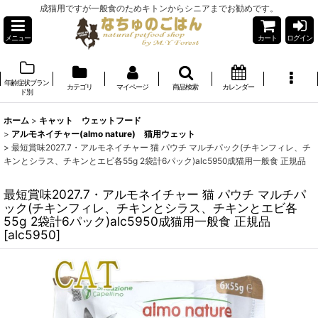
成猫用ですが一般食のためキトンからシニアまでお勧めです。
メニュー
カート
ログイン
年齢症状ブラン
カテゴリ
マイページ
商品検索
カレンダー
ド別
ホーム
>
キャット ウェットフード
>
アルモネイチャー(almo nature) 猫用ウェット
>
最短賞味2027.7・アルモネイチャー 猫 パウチ マルチパック(チキンフィレ、チ
キンとシラス、チキンとエビ各55g 2袋計6パック)alc5950成猫用一般食 正規品
最短賞味2027.7・アルモネイチャー 猫 パウチ マルチパ
ック(チキンフィレ、チキンとシラス、チキンとエビ各
55g 2袋計6パック)alc5950成猫用一般食 正規品
[
alc5950
]