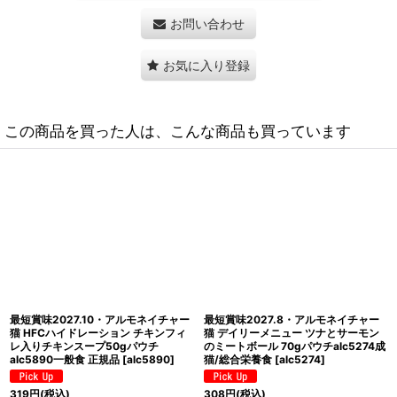
お問い合わせ
お気に入り登録
この商品を買った人は、こんな商品も買っています
最短賞味2027.7・アルモネイチャー
NEW 最短賞味2027.5・アルモネイチ
猫パウチ まぐろとえびジェリー 55g
ャー 猫 HFCユリナリーヘルプ 太平洋
alc5045p成猫用一般食ウェット正規
まぐろとクランベリー50gパウチ
品
[
alc5045p
]
alc5863成猫シニア猫用一般食 正規
品
[
alc5863
]
462
円
(税込)