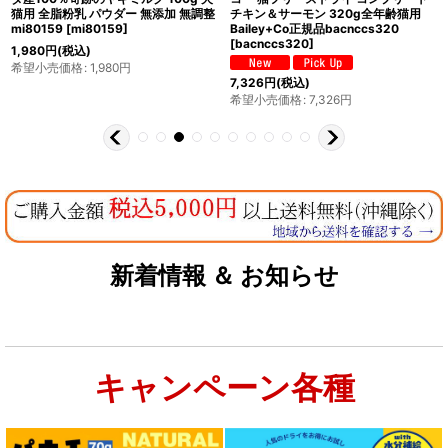
猫用 全脂粉乳 パウダー 無添加 無調整
チキン＆サーモン 320g全年齢猫用
mi80159
[
mi80159
]
Bailey+Co正規品bacnccs320
[
bacnccs320
]
1,980
円
(税込)
希望小売価格
:
1,980
円
7,326
円
(税込)
希望小売価格
:
7,326
円
新着情報 ＆ お知らせ
キャンペーン各種