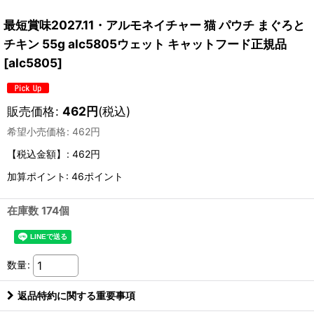
最短賞味2027.11・アルモネイチャー 猫 パウチ まぐろと
チキン 55g alc5805ウェット キャットフード正規品
[
alc5805
]
販売価格
:
462
円
(税込)
希望小売価格
:
462
円
【税込金額】
:
462円
加算ポイント: 46ポイント
在庫数 174個
数量
:
返品特約に関する重要事項