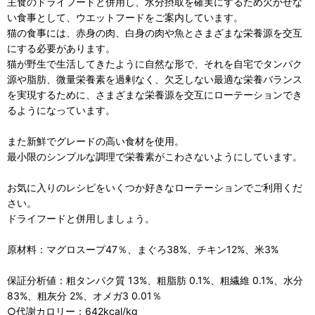
主食のドライフードと併用し、水分摂取を確実にするため欠かせな
い食事として、ウエットフードをご案内しています。
猫の食事には、赤身の肉、白身の肉や魚とさまざまな栄養源を交互
にする必要があります。
猫が野生で生活してきたように自然な形で、それを自宅でタンパク
源や脂肪、微量栄養素を過剰なく、欠乏しない最適な栄養バランス
を実現するために、さまざまな栄養源を交互にローテーションでき
るようになっています。
また新鮮でグレードの高い食材を使用。
最小限のシンプルな調理で栄養素がこわさないようにしています。
お気に入りのレシピをいくつか好きなローテーションでご利用くだ
さい。
ドライフードと併用しましょう。
原材料：マグロスープ47％、まぐろ38%、チキン12%、米3%
保証分析値：粗タンパク質 13%、粗脂肪 0.1%、粗繊維 0.1%、水分
83%、粗灰分 2%、オメガ3 0.01％
○代謝カロリー：642kcal/kg