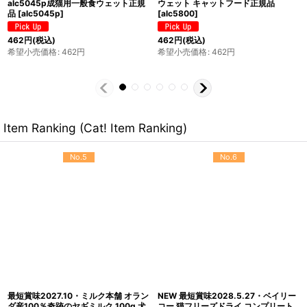
70g缶 alc5080キャットフード正規品
alc5031 猫用一般食 キャットフード
[
alc5080
]
正規品
[
alc5031
]
561
円
(税込)
561
円
(税込)
希望小売価格
:
561
円
希望小売価格
:
561
円
Item Ranking (Cat! Item Ranking)
No.5
No.6
最短賞味2027.10・ミルク本舗 オラン
NEW 最短賞味2028.5.27・ベイリー
ダ産100％奇跡のヤギミルク 100g 犬
コー 猫フリーズドライ コンプリート