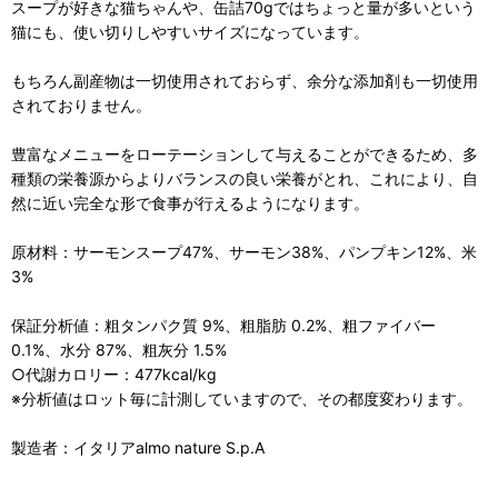
スープが好きな猫ちゃんや、缶詰70gではちょっと量が多いという
猫にも、使い切りしやすいサイズになっています。
もちろん副産物は一切使用されておらず、余分な添加剤も一切使用
されておりません。
豊富なメニューをローテーションして与えることができるため、多
種類の栄養源からよりバランスの良い栄養がとれ、これにより、自
然に近い完全な形で食事が行えるようになります。
原材料：サーモンスープ47%、サーモン38%、パンプキン12%、米
3%
保証分析値：粗タンパク質 9%、粗脂肪 0.2%、粗ファイバー
0.1%、水分 87%、粗灰分 1.5%
○代謝カロリー：477kcal/kg
※分析値はロット毎に計測していますので、その都度変わります。
製造者：イタリアalmo nature S.p.A