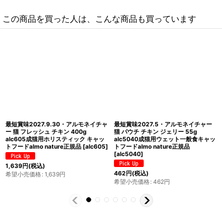
この商品を買った人は、こんな商品も買っています
最短賞味2027.8.31・アルモネイチャ
最短賞味2027.9・アルモネイチャー
ー 猫 ヘアボールコントロール フレッ
猫 サーモン 70g缶alc5029成猫用ウ
シュ サーモン 400g alc662成猫 キャ
ェット一般食キャットフードalmo
ットフード正規品
[
alc662
]
nature正規品
[
alc5029
]
1,826
円
(税込)
561
円
(税込)
希望小売価格
:
1,826
円
希望小売価格
:
561
円