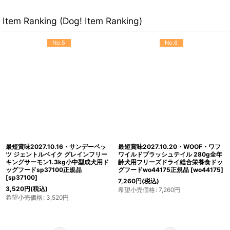
Item Ranking (Dog! Item Ranking)
No.5
No.6
最短賞味2027.10.16・サンデーペッ
最短賞味2027.10.20・WOOF・ワフ
ツ ジェントルベイク グレインフリー
ワイルドブラッシュテイル 280g全年
キングサーモン1.3kg小中型成犬用ド
齢犬用フリーズドライ総合栄養食ドッ
ッグフードsp37100正規品
グフードwo44175正規品
[
wo44175
]
[
sp37100
]
7,260
円
(税込)
3,520
円
(税込)
希望小売価格
:
7,260
円
希望小売価格
:
3,520
円