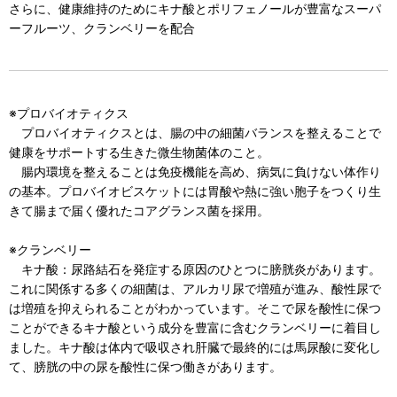
さらに、健康維持のためにキナ酸とポリフェノールが豊富なスーパ
ーフルーツ、クランベリーを配合
※プロバイオティクス
プロバイオティクスとは、腸の中の細菌バランスを整えることで
健康をサポートする生きた微生物菌体のこと。
腸内環境を整えることは免疫機能を高め、病気に負けない体作り
の基本。プロバイオビスケットには胃酸や熱に強い胞子をつくり生
きて腸まで届く優れたコアグランス菌を採用。
※クランベリー
キナ酸：尿路結石を発症する原因のひとつに膀胱炎があります。
これに関係する多くの細菌は、アルカリ尿で増殖が進み、酸性尿で
は増殖を抑えられることがわかっています。そこで尿を酸性に保つ
ことができるキナ酸という成分を豊富に含むクランベリーに着目し
ました。キナ酸は体内で吸収され肝臓で最終的には馬尿酸に変化し
て、膀胱の中の尿を酸性に保つ働きがあります。