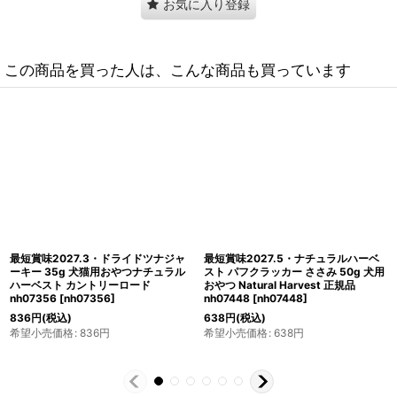
お気に入り登録
この商品を買った人は、こんな商品も買っています
最短賞味2027.5・ナチュラルハーベ
最短賞味2027.6・パウダーフード ミ
スト プロバイオビスケット・グルコサ
ルクエイド 150g犬猫用ナチュラルハ
ミン 80g 犬用おやつ Natural
ーベスト/カントリーロードnh09718
Harvest 正規品 nh07530
[
nh09718
]
[
nh07530
]
1,760
円
(税込)
572
円
(税込)
希望小売価格
:
1,760
円
希望小売価格
:
572
円