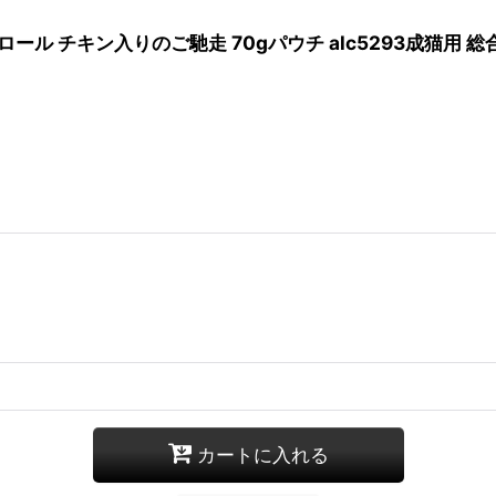
ル チキン入りのご馳走 70gパウチ alc5293成猫用 総合栄
カートに入れる