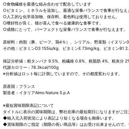
○食物繊維を最適な組み合わせで配合しています
○ビタミン、ミネラルを追加し、最適な栄養バランスで食事が行なえ
○人工的な化学添加物、保存料、着色料は使用しておりません。
○嗜好性が良く、猫が喜んで食べる健康的な食事です。
○成猫にとって、パーフェクトな栄養バランスで食事が行なえます。
原材料：肉類（豚、ビーフ、鶏4％）、シリアル、野菜類（イヌリン0.1
その他：ビタミンD3 155iu/kg、ビタミンE 73mg/kg、ビタミンB1 2.30
保証分析値：粗タンパク 9.5%、粗繊維 0.8%、粗脂肪 4%、粗灰分 2
代謝カロリー：78.3kcal/100g
※分析値はロット毎に計測していますので、その都度変わります。
原産国：フランス
製造者：イタリアAlmo Nature S.p.A
※最短賞味期限表記について
タイトルに表示の賞味期限は、弊社在庫の最短期日になりますがご注
◆輸入元入荷状況により表記より短くなる場合も御座います。
◆賞味期限のご指定（期限の長い商品等）はお受け出来ませんので、