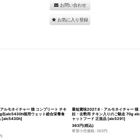
お問い合わせ
お気に入り登録
.11・アルモネイチャー 猫パウチ ファンクシ
最短賞味2027.11・アルモネイチャー
ご馳走 70g alc5290避妊去勢猫用ウェッ
ッシュ入りお肉のご馳走 70g alc5
ャットフード正規品
[
alc5290
]
ャットフードalmo nature正規品
[
al
407
円
(税込)
63
円
希望小売価格
:
407
円