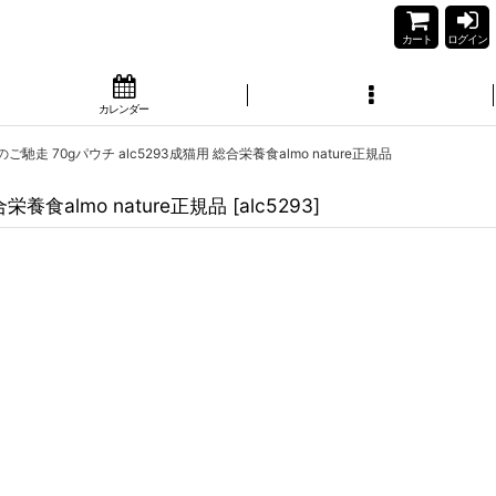
カート
ログイン
カレンダー
 70gパウチ alc5293成猫用 総合栄養食almo nature正規品
養食almo nature正規品
[
alc5293
]