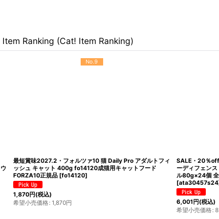
Item Ranking (Cat! Item Ranking)
No.9
最短賞味2027.2・フォルツァ10 猫 Daily Pro アダルトフィ
SALE・20％off
ッシュ キャット 400g fo14120成猫用キャットフード
ーディフェンス ツ
FORZA10正規品
[
fo14120
]
ル80g×24個 全年
[
ata30457s24
]
1,870
円
(税込)
6,001
円
(税込)
希望小売価格
:
1,870
円
希望小売価格
:
8,18