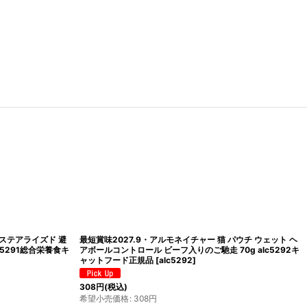
 猫 センシティブ フィ
最短賞味2027.3・アルモネイチャー 猫 デイリーメニュー
294パウチ総合栄養食キ
チキンとサーモンのミートボール 70gパウチalc5270成猫
c5294
]
総合栄養食
[
alc5270
]
308
円
(税込)
希望小売価格
:
308
円