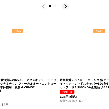
No.10
No.11
最短賞味2027.10・アタスキャット デイリ
最短賞味2027.6・アニモンダ 猫 カー
ナ＆チキン フィーカルオードコントロー
イトツナ・レッドスナッパー80g缶833
齢猫用一般食ata30457
ットフードANIMONDA正規品
[
83321
]
638
円
(税込)
希望小売価格
:
638
円
4
円