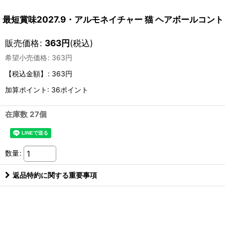
最短賞味2027.9・アルモネイチャー 猫 ヘアボールコントロー
販売価格
:
363
円
(税込)
希望小売価格
:
363
円
【税込金額】
:
363円
加算ポイント: 36ポイント
在庫数 27個
数量
:
返品特約に関する重要事項