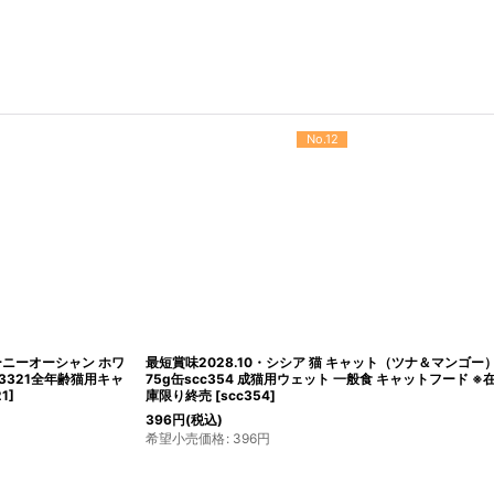
No.12
ニーオーシャン ホワ
最短賞味2028.10・シシア 猫 キャット（ツナ＆マンゴー）
21全年齢猫用キャ
75g缶scc354 成猫用ウェット 一般食 キャットフード ※在
庫限り終売
[
scc354
]
396
円
(税込)
希望小売価格
:
396
円