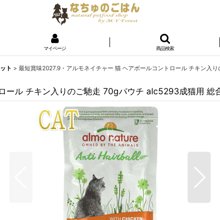
マイページ
商品検索
ェット
>
最短賞味2027.9・アルモネイチャー 猫 ヘアボールコントロール チキン入りのご馳走
ル チキン入りのご馳走 70gパウチ alc5293成猫用 総合栄