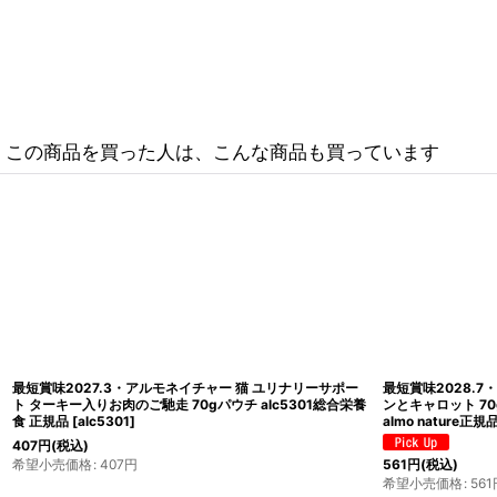
この商品を買った人は、こんな商品も買っています
 ヘ
最短賞味2027.4・アルモネイチャー 猫 デイリーメニュー
最短賞味2027
2キ
チキンとビーフのミートボール 70gパウチalc5271成猫/総
ョナル たら入りの
合栄養食
[
alc5271
]
ト総合栄養食キ
308
円
(税込)
363
円
(税込)
希望小売価格
:
308
円
希望小売価格
:
3