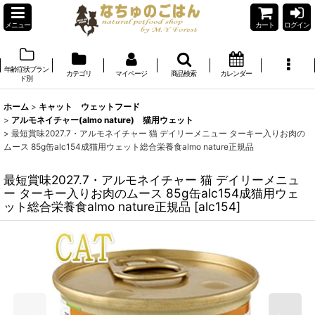
メニュー
カート
ログイン
年齢症状ブラン
カテゴリ
マイページ
商品検索
カレンダー
ド別
ホーム
>
キャット ウェットフード
>
アルモネイチャー(almo nature) 猫用ウェット
>
最短賞味2027.7・アルモネイチャー 猫 デイリーメニュー ターキー入りお肉の
ムース 85g缶alc154成猫用ウェット総合栄養食almo nature正規品
最短賞味2027.7・アルモネイチャー 猫 デイリーメニュ
ー ターキー入りお肉のムース 85g缶alc154成猫用ウェ
ット総合栄養食almo nature正規品
[
alc154
]