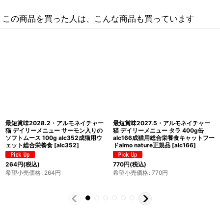
この商品を買った人は、こんな商品も買っています
最短賞味2027.6・アルモネイチャー
最短賞味2027.6・アルモネイチャー
猫 デイリーメニュー チキン 400g缶
猫 デイリーメニュー 七面鳥 400g缶
alc165成猫用ウェット総合栄養食
alc162成猫用ウェット総合栄養食
almo nature正規品
[
alc165
]
almo nature正規品
[
alc162
]
770
円
(税込)
770
円
(税込)
希望小売価格
:
770
円
希望小売価格
:
770
円