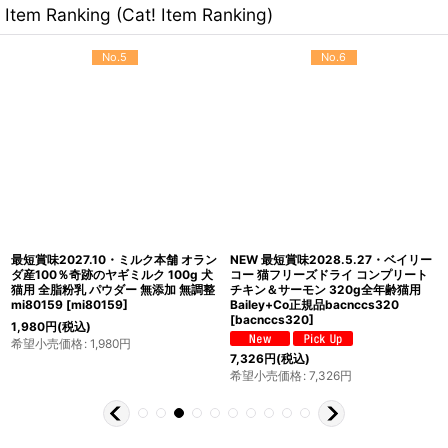
Item Ranking (Cat! Item Ranking)
No.5
No.6
最短賞味2027.10・ミルク本舗 オラン
NEW 最短賞味2028.5.27・ベイリー
ダ産100％奇跡のヤギミルク 100g 犬
コー 猫フリーズドライ コンプリート
猫用 全脂粉乳 パウダー 無添加 無調整
チキン＆サーモン 320g全年齢猫用
mi80159
[
mi80159
]
Bailey+Co正規品bacnccs320
[
bacnccs320
]
1,980
円
(税込)
希望小売価格
:
1,980
円
7,326
円
(税込)
希望小売価格
:
7,326
円