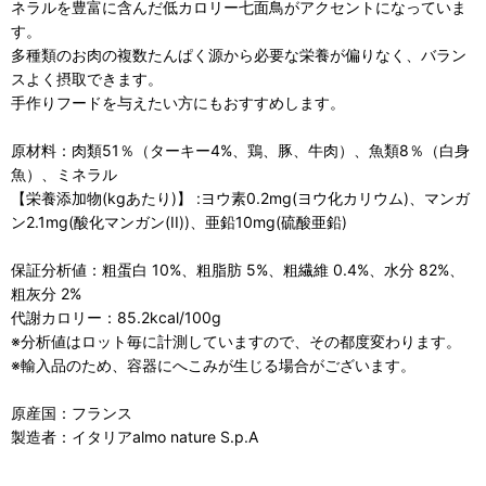
ネラルを豊富に含んだ低カロリー七面鳥がアクセントになっていま
す。
多種類のお肉の複数たんぱく源から必要な栄養が偏りなく、バラン
スよく摂取できます。
手作りフードを与えたい方にもおすすめします。
原材料：肉類51％（ターキー4%、鶏、豚、牛肉）、魚類8％（白身
魚）、ミネラル
【栄養添加物(kgあたり)】 :ヨウ素0.2mg(ヨウ化カリウム)、マンガ
ン2.1mg(酸化マンガン(II))、亜鉛10mg(硫酸亜鉛)
保証分析値：粗蛋白 10%、粗脂肪 5%、粗繊維 0.4%、水分 82%、
粗灰分 2%
代謝カロリー：85.2kcal/100g
※分析値はロット毎に計測していますので、その都度変わります。
※輸入品のため、容器にへこみが生じる場合がございます。
原産国：フランス
製造者：イタリアalmo nature S.p.A