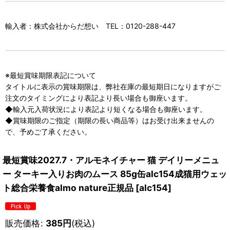
輸入者：株式会社からだ想い TEL：0120-288-447
※最短賞味期限表記について
タイトルに表示の賞味期限は、弊社在庫の最短期日になりますがご
注文のタイミングにより表記より長い場合も御座います。
◆輸入元入荷状況により表記より短くなる場合も御座います。
◆賞味期限のご指定（期限の長い商品等）はお受け出来ませんの
で、予めご了承ください。
最短賞味2027.7・アルモネイチャー 猫 デイリーメニュ
ー ターキー入りお肉のムース 85g缶alc154成猫用ウェッ
ト総合栄養食almo nature正規品
[
alc154
]
販売価格
:
385
円
(税込)