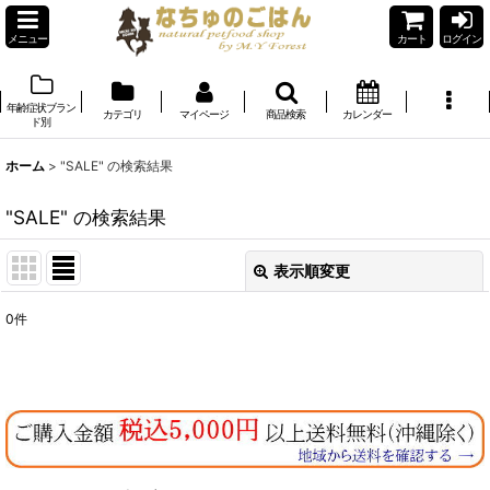
メニュー
カート
ログイン
年齢症状ブラン
カテゴリ
マイページ
商品検索
カレンダー
ド別
ホーム
>
"SALE"
の
検索結果
"SALE"
の
検索結果
表示順変更
閉じる
0
件
商品検索
:
表示数
:
在庫あり
並び順
: