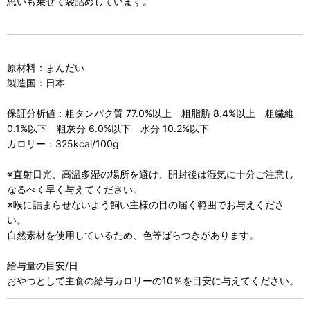
思いも乗せて袋詰めしています。
原材料：まんだい
製造国：日本
保証分析値：粗タンパク質 77.0%以上 粗脂肪 8.4%以上 粗繊維
0.1%以下 粗灰分 6.0%以下 水分 10.2%以下
カロリー：325kcal/100g
※直射日光、高温多湿の場所を避け、開封後は湿気に十分ご注意し
なるべく早く与えてください。
※喉に詰まらせないよう飼い主様の目の届く範囲でお与えくださ
い。
自然素材を使用しているため、色等ばらつきがあります。
給与量の目安/日
おやつとして主食の給与カロリーの10％を目安に与えてください。