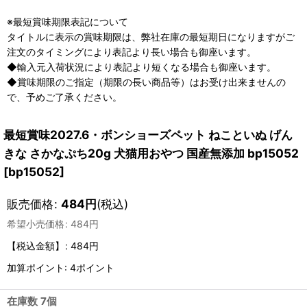
※最短賞味期限表記について
タイトルに表示の賞味期限は、弊社在庫の最短期日になりますがご
注文のタイミングにより表記より長い場合も御座います。
◆輸入元入荷状況により表記より短くなる場合も御座います。
◆賞味期限のご指定（期限の長い商品等）はお受け出来ませんの
で、予めご了承ください。
最短賞味2027.6・ボンショーズペット ねこといぬ げん
きな さかなぷち20g 犬猫用おやつ 国産無添加 bp15052
[
bp15052
]
販売価格
:
484
円
(税込)
希望小売価格
:
484
円
【税込金額】
:
484円
加算ポイント: 4ポイント
在庫数 7個