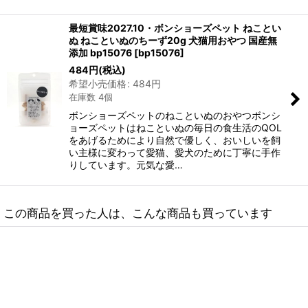
最短賞味2027.10・ボンショーズペット ねことい
ぬ ねこといぬのちーず20g 犬猫用おやつ 国産無
添加 bp15076
[
bp15076
]
484
円
(税込)
希望小売価格
:
484
円
在庫数 4個
ボンショーズペットのねこといぬのおやつボンシ
ョーズペットはねこといぬの毎日の食生活のQOL
をあげるためにより自然で優しく、おいしいを飼
い主様に変わって愛猫、愛犬のために丁寧に手作
りしています。元気な愛…
この商品を買った人は、こんな商品も買っています