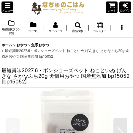
メニュー
カート
ログイン
年齢症状ブラン
カテゴリ
マイページ
商品検索
カレンダー
ド別
ホーム
>
おやつ
>
魚系おやつ
>
最短賞味2027.6・ボンショーズペット ねこといぬ げんきな さかなぷち20g 犬
猫用おやつ 国産無添加 bp15052
最短賞味2027.6・ボンショーズペット ねこといぬ げん
きな さかなぷち20g 犬猫用おやつ 国産無添加 bp15052
[
bp15052
]