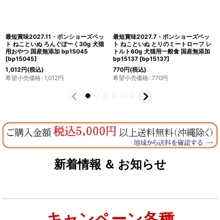
最短賞味2027.4・ボンショーズペッ
最短賞味2027.10・ボンショーズペッ
ト ねこといぬ カンガルーのサイコロ
ト ねこといぬ ねこといぬのちーず
ステーキ レトルト60g 犬猫用一般食
20g 犬猫用おやつ 国産無添加
国産無添加 bp15229
[
bp15229
]
bp15076
[
bp15076
]
990
円
(税込)
484
円
(税込)
希望小売価格
:
990
円
希望小売価格
:
484
円
新着情報 ＆ お知らせ
キャンペーン各種