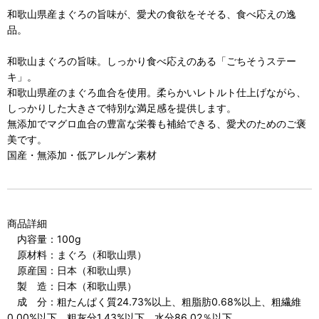
和歌山県産まぐろの旨味が、愛犬の食欲をそそる、食べ応えの逸
品。
和歌山まぐろの旨味。しっかり食べ応えのある「ごちそうステー
キ」。
和歌山県産のまぐろ血合を使用。柔らかいレトルト仕上げながら、
しっかりした大きさで特別な満足感を提供します。
無添加でマグロ血合の豊富な栄養も補給できる、愛犬のためのご褒
美です。
国産・無添加・低アレルゲン素材
商品詳細
内容量：100g
原材料：まぐろ（和歌山県）
原産国：日本（和歌山県）
製 造：日本（和歌山県）
成 分：粗たんぱく質24.73%以上、粗脂肪0.68%以上、粗繊維
0.00%以下、粗灰分1.43%以下、水分86.02％以下