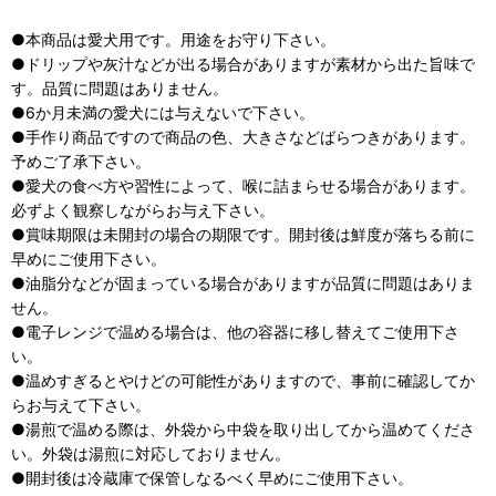
●本商品は愛犬用です。用途をお守り下さい。
●ドリップや灰汁などが出る場合がありますが素材から出た旨味で
す。品質に問題はありません。
●6か月未満の愛犬には与えないで下さい。
●手作り商品ですので商品の色、大きさなどばらつきがあります。
予めご了承下さい。
●愛犬の食べ方や習性によって、喉に詰まらせる場合があります。
必ずよく観察しながらお与え下さい。
●賞味期限は未開封の場合の期限です。開封後は鮮度が落ちる前に
早めにご使用下さい。
●油脂分などが固まっている場合がありますが品質に問題はありま
せん。
●電子レンジで温める場合は、他の容器に移し替えてご使用下さ
い。
●温めすぎるとやけどの可能性がありますので、事前に確認してか
らお与えて下さい。
●湯煎で温める際は、外袋から中袋を取り出してから温めてくださ
い。外袋は湯煎に対応しておりません。
●開封後は冷蔵庫で保管しなるべく早めにご使用下さい。