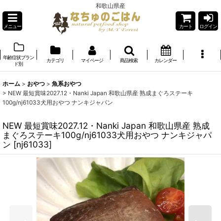
和歌山県産
メニュー
カート
ログイン
年齢症状ブラン
カテゴリ
マイページ
商品検索
カレンダー
ド別
ホーム
>
おやつ
>
魚系おやつ
>
NEW 最短賞味2027.12・Nanki Japan 和歌山県産 熟成まぐろステーキ
100g/nj61033犬用おやつ ナンキジャパン
NEW 最短賞味2027.12・Nanki Japan 和歌山県産 熟成
まぐろステーキ100g/nj61033犬用おやつ ナンキジャパ
ン
[
nj61033
]