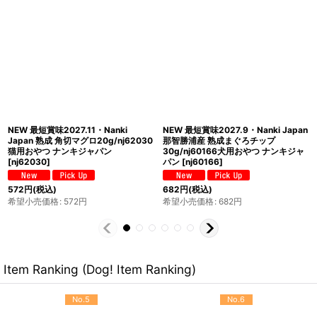
NEW 最短賞味2027.11・Nanki
NEW 最短賞味2027.10・Nanki
Japan 熟成鹿肉ジャーキー
Japan ふりかけるマグロ
30g/nj60067犬用おやつ ナンキジャ
40g/nj62023猫用おやつ ナンキジャ
パン
[
nj60067
]
パン
[
nj62023
]
880
円
(税込)
572
円
(税込)
希望小売価格
:
880
円
希望小売価格
:
572
円
Item Ranking (Dog! Item Ranking)
No.5
No.6