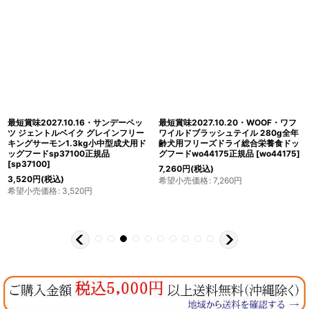
最短賞味2027.10.16・サンデーペッ
最短賞味2027.10.20・WOOF・ワフ
ツ ジェントルベイク グレインフリー
ワイルドブラッシュテイル 280g全年
キングサーモン1.3kg小中型成犬用ド
齢犬用フリーズドライ総合栄養食ドッ
ッグフードsp37100正規品
グフードwo44175正規品
[
wo44175
]
[
sp37100
]
7,260
円
(税込)
3,520
円
(税込)
希望小売価格
:
7,260
円
希望小売価格
:
3,520
円