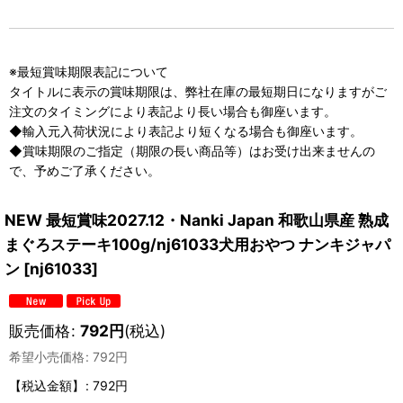
※最短賞味期限表記について
タイトルに表示の賞味期限は、弊社在庫の最短期日になりますがご
注文のタイミングにより表記より長い場合も御座います。
◆輸入元入荷状況により表記より短くなる場合も御座います。
◆賞味期限のご指定（期限の長い商品等）はお受け出来ませんの
で、予めご了承ください。
NEW 最短賞味2027.12・Nanki Japan 和歌山県産 熟成
まぐろステーキ100g/nj61033犬用おやつ ナンキジャパ
ン
[
nj61033
]
販売価格
:
792
円
(税込)
希望小売価格
:
792
円
【税込金額】
:
792円