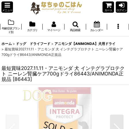
メニュー
カート
ログイン
年齢症状ブラン
カテゴリ
マイページ
商品検索
カレンダー
ド別
ホーム
>
ドッグ ドライフード
>
アニモンダ【ANIMONDA】犬用ドライ
>
最短賞味2027.11.11・アニモンダ 犬 インテグラプロテクト ニーレン腎臓ケア
700gドライ86443/ANIMONDA正規品
最短賞味2027.11.11・アニモンダ 犬 インテグラプロテク
ト ニーレン腎臓ケア700gドライ86443/ANIMONDA正
規品
[
86443
]