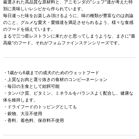
厳選された高品質な原材料と、アニモンダの"シェフ"達が考えた特
別に美味しいレシピから作られています。
毎日違った味をお楽しみ頂けるように、味の種類が豊富なのは勿論
のこと、グルメな愛犬・愛猫達を満足させられるよう、様々な食感
のフードを揃えています。
まるで三つ星レストランに来たかと思ってしまうような、まさに"最
高級"のフード。それがフォムファインステンシリーズです。
・1歳から6歳までの成犬のためのウェットフード
・上質なお肉と選り抜きの食材のコンビ―ネーション
・毎日の主食として給餌可能
・タンパク質、ビタミン、ミネラルをバランスよく配合し、健康な
体を維持します。
・ドライフードのトッピングとしても
・穀物、大豆不使用
・香料、着色料、保存料不使用