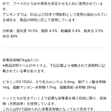
分で、フードのとろみや形状を安定させるために使用されていま
す。
アニモンダでは、EUおよび日本で増粘剤として使用が認められてい
る成分を、製品の特性に応じて使用しています。
分析値：蛋白質 10.5%、脂肪 4.5%、粗繊維 0.4%、粗灰分 2.5%、
水分 89%
栄養添加物(1kgあたり)
※商品説明ラベルのサイズ上、下記記載より省略されて原材料に記
載されている事があります。
ビタミンD3 150IU、ヨウ化カルシウム 0.4mg、銅アミノ酸水和物
1mg、硫酸マンガン-水和物 1.7mg、硫酸亜鉛-水和物 26mg
ペットたちが生きていく上で必要な栄養素を補う目的に限り、添加
物（天然由来）を使用しています。
これらはEUで認められた栄養添加物となっており安全です。