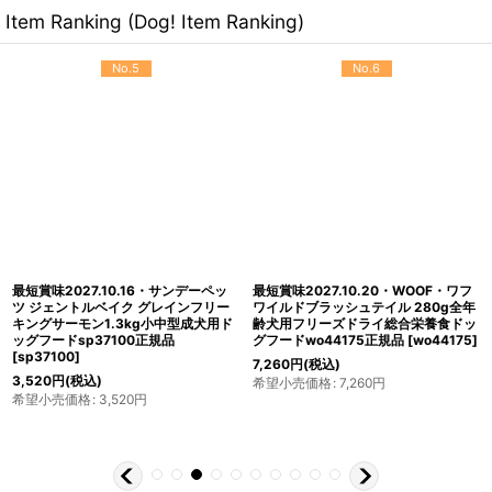
Item Ranking (Dog! Item Ranking)
No.5
No.6
最短賞味2027.10.16・サンデーペッ
最短賞味2027.10.20・WOOF・ワフ
ツ ジェントルベイク グレインフリー
ワイルドブラッシュテイル 280g全年
キングサーモン1.3kg小中型成犬用ド
齢犬用フリーズドライ総合栄養食ドッ
ッグフードsp37100正規品
グフードwo44175正規品
[
wo44175
]
[
sp37100
]
7,260
円
(税込)
3,520
円
(税込)
希望小売価格
:
7,260
円
希望小売価格
:
3,520
円