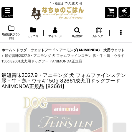
1 - 6歳までの成犬用
メニュー
カート
ログイン
年齢症状ブラン
カテゴリ
マイページ
商品検索
カレンダー
ド別
ホーム
>
ドッグ ウェットフード
>
アニモンダ(ANIMONDA) 犬用ウェット
>
最短賞味2027.9・アニモンダ 犬 フォムファインステン 豚・牛・鶏・ウサギ
150g 82661成犬用ドッグフードANIMONDA正規品
最短賞味2027.9・アニモンダ 犬 フォムファインステン
豚・牛・鶏・ウサギ150g 82661成犬用ドッグフード
ANIMONDA正規品
[
82661
]