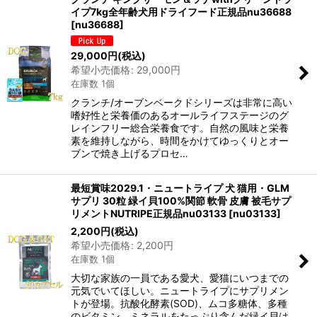
イプ7kg全年齢犬用ドライフード正規品nu36688
[
nu36688
]
29,000
円
(税込)
希望小売価格
:
29,000
円
在庫数 1個
クランチ/オーブンベークドシリーズは非常に高い
嗜好性と栄養価のあるオールライフステージのグ
レインフリー総合栄養食です。自然の風味と栄養
素を維持しながら、時間をかけてゆっくりとオー
ブンで焼き上げるプロセ…
最短賞味2029.1・ニュートライプ 犬 猫用・GLM
サプリ 30粒 緑イ貝100%関節 軟骨 皮膚 被毛サプ
リメントNUTRIPE正規品nu03133
[
nu03133
]
2,200
円
(税込)
希望小売価格
:
2,200
円
在庫数 1個
大切な家族の一員である愛犬、愛猫にいつまでの
元気でいてほしい。ニュートライプにサプリメン
トが登場。抗酸化酵素(SOD)、ムコ多糖体、多種
のビタミン、ミネラルをたっぷり含んだ緑イ貝は