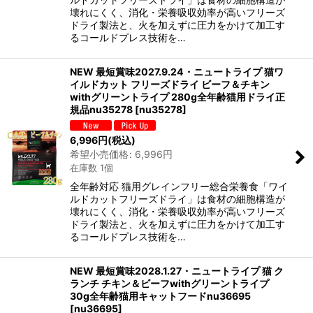
壊れにくく、消化・栄養吸収効率が高いフリーズ
ドライ製法と、火を加えずに圧力をかけて加工す
るコールドプレス技術を…
NEW 最短賞味2027.9.24・ニュートライプ 猫ワ
イルドカット フリーズドライ ビーフ＆チキン
withグリーントライプ 280g全年齢猫用ドライ正
規品nu35278
[
nu35278
]
6,996
円
(税込)
希望小売価格
:
6,996
円
在庫数 1個
全年齢対応 猫用グレインフリー総合栄養食「ワイ
ルドカットフリーズドライ」は食材の細胞構造が
壊れにくく、消化・栄養吸収効率が高いフリーズ
ドライ製法と、火を加えずに圧力をかけて加工す
るコールドプレス技術を…
NEW 最短賞味2028.1.27・ニュートライプ 猫 ク
ランチ チキン＆ビーフwithグリーントライプ
30g全年齢猫用キャットフードnu36695
[
nu36695
]