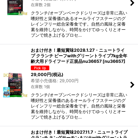
在庫数 2個
クランチ/オーブンベークドシリーズは非常に高い
嗜好性と栄養価のあるオールライフステージのグ
レインフリー総合栄養食です。自然の風味と栄養
素を維持しながら、時間をかけてゆっくりとオー
ブンで焼き上げるプロセ…
おまけ付き！最短賞味2028.1.27・ニュートライ
プ クランチ ビーフwithグリーントライプ7kg全年
齢犬用ドライフード正規品nu36657
[
nu36657
]
29,000
円
(税込)
希望小売価格
:
29,000
円
在庫数 1個
クランチ/オーブンベークドシリーズは非常に高い
嗜好性と栄養価のあるオールライフステージのグ
レインフリー総合栄養食です。自然の風味と栄養
素を維持しながら、時間をかけてゆっくりとオー
ブンで焼き上げるプロセ…
おまけ付き！最短賞味2027.11.7・ニュートライプ
クランチ キングサーモン＆ツナwithグリーントラ