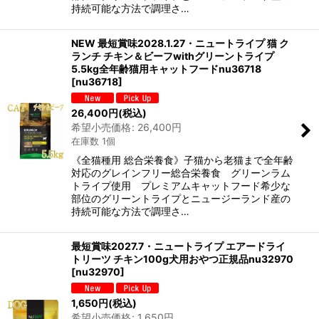
持続可能な方法で調理さ…
NEW 最短賞味2028.1.27・ニュートライプ 猫 ク
ランチ チキン＆ビーフwithグリーントライプ
5.5kg全年齢猫用キャットフードnu36718
[
nu36718
]
26,400
円
(税込)
希望小売価格
:
26,400
円
在庫数 1個
《全猫種用 総合栄養食》子猫から老猫まで全年齢
対応のグレインフリー総合栄養食 グリーンラム
トライプ使用 プレミアムキャットフード希少な
部位のグリーントライプとニュージーランド産の
持続可能な方法で調理さ…
最短賞味2027.7・ニュートライプ エアードライ
トリーツ チキン100g犬用おやつ正規品nu32970
[
nu32970
]
1,650
円
(税込)
希望小売価格
:
1,650
円