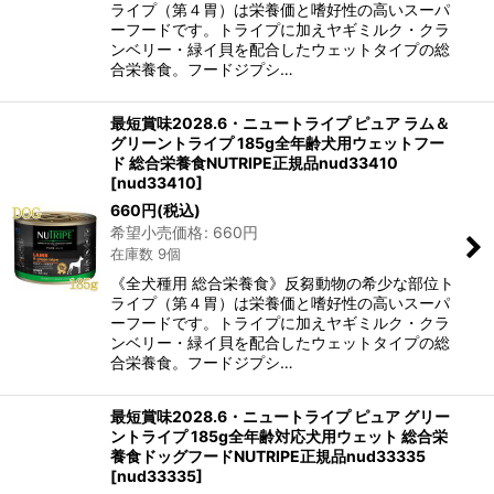
ライプ（第４胃）は栄養価と嗜好性の高いスーパ
ーフードです。トライプに加えヤギミルク・クラ
ンベリー・緑イ貝を配合したウェットタイプの総
合栄養食。フードジプシ…
最短賞味2028.6・ニュートライプ ピュア ラム＆
グリーントライプ 185g全年齢犬用ウェットフー
ド 総合栄養食NUTRIPE正規品nud33410
[
nud33410
]
660
円
(税込)
希望小売価格
:
660
円
在庫数 9個
《全犬種用 総合栄養食》反芻動物の希少な部位ト
ライプ（第４胃）は栄養価と嗜好性の高いスーパ
ーフードです。トライプに加えヤギミルク・クラ
ンベリー・緑イ貝を配合したウェットタイプの総
合栄養食。フードジプシ…
最短賞味2028.6・ニュートライプ ピュア グリー
ントライプ 185g全年齢対応犬用ウェット 総合栄
養食ドッグフードNUTRIPE正規品nud33335
[
nud33335
]