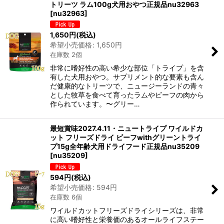
トリーツ ラム100g犬用おやつ正規品nu32963
[
nu32963
]
1,650
円
(税込)
希望小売価格
:
1,650
円
在庫数 2個
非常に嗜好性の高い希少な部位「トライプ」を含
有した犬用おやつ。サプリメント的な要素も含ん
だ健康的なトリーツで、ニュージーランドの青々
とした牧草を食べて育ったラムやビーフの肉から
作られています。〜グリー…
最短賞味2027.4.11・ニュートライプ ワイルドカ
ット フリーズドライ ビーフwithグリーントライ
プ15g全年齢犬用ドライフード正規品nu35209
[
nu35209
]
594
円
(税込)
希望小売価格
:
594
円
在庫数 6個
ワイルドカットフリーズドライシリーズは、非常
に高い嗜好性と栄養価のあるオールライフステー