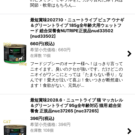
関節・軟骨はもちろん…
最短賞味2027.10・ニュートライプ ピュア ウナギ
＆グリーントライプ 185g全年齢犬用ウェットフ
ード 総合栄養食NUTRIPE正規品nud33502
[
nud33502
]
660
円
(税込)
希望小売価格
:
660
円
在庫数 11個
フードジプシーのオーナー様へ！はっきり言って
ニオイます。臭いのクセが強いです。だけどこの
ニオイがワンこにとっては「たまらない香り」な
んです！愛犬が泣いて喜ぶ！食いつきが断然違い
ます！食欲がない、元気が…
最短賞味2028.6・ニュートライプ 猫 マッカレル
＆グリーントライプ 95g全年齢対応 猫用 総合栄
養食 正規品nuc37265
[
nuc37265
]
396
円
(税込)
希望小売価格
:
396
円
在庫数 108個