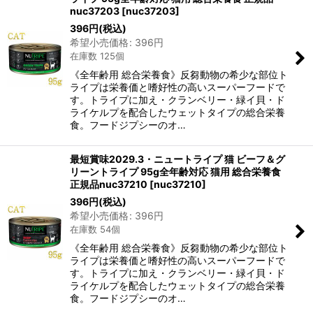
nuc37203
[
nuc37203
]
396
円
(税込)
希望小売価格
:
396
円
在庫数 125個
《全年齢用 総合栄養食》反芻動物の希少な部位ト
ライプは栄養価と嗜好性の高いスーパーフードで
す。トライプに加え・クランベリー・緑イ貝・ド
ライケルプを配合したウェットタイプの総合栄養
食。フードジプシーのオ…
最短賞味2029.3・ニュートライプ 猫 ビーフ＆グ
リーントライプ 95g全年齢対応 猫用 総合栄養食
正規品nuc37210
[
nuc37210
]
396
円
(税込)
希望小売価格
:
396
円
在庫数 54個
《全年齢用 総合栄養食》反芻動物の希少な部位ト
ライプは栄養価と嗜好性の高いスーパーフードで
す。トライプに加え・クランベリー・緑イ貝・ド
ライケルプを配合したウェットタイプの総合栄養
食。フードジプシーのオ…