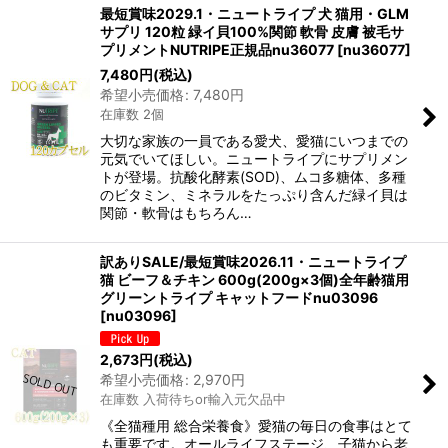
最短賞味2029.1・ニュートライプ 犬 猫用・GLM
サプリ 120粒 緑イ貝100%関節 軟骨 皮膚 被毛サ
プリメントNUTRIPE正規品nu36077
[
nu36077
]
7,480
円
(税込)
希望小売価格
:
7,480
円
在庫数 2個
大切な家族の一員である愛犬、愛猫にいつまでの
元気でいてほしい。ニュートライプにサプリメン
トが登場。抗酸化酵素(SOD)、ムコ多糖体、多種
のビタミン、ミネラルをたっぷり含んだ緑イ貝は
関節・軟骨はもちろん…
訳ありSALE/最短賞味2026.11・ニュートライプ
猫 ビーフ＆チキン 600g(200g×3個)全年齢猫用
グリーントライプ キャットフードnu03096
[
nu03096
]
2,673
円
(税込)
希望小売価格
:
2,970
円
在庫数 入荷待ちor輸入元欠品中
《全猫種用 総合栄養食》愛猫の毎日の食事はとて
も重要です。オールライフステージ、子猫から老