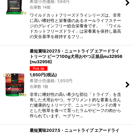
希望小売価格
:
594
円
在庫数 14個
ワイルドカットフリーズドライシリーズは、非常
に高い嗜好性と栄養価のあるオールライフステー
ジのグレインフリー総合栄養食です。 「ワイル
ドカットフリーズドライ」は栄養素を保持し最高
の安全基準を維持するフリ…
最短賞味2027.5・ニュートライプ エアードライ
トリーツ ビーフ100g犬用おやつ正規品nu32956
[
nu32956
]
1,650
円
(税込)
希望小売価格
:
1,650
円
在庫数 1個
非常に嗜好性の高い希少な部位「トライプ」を含
有した犬用おやつ。サプリメント的な要素も含ん
だ健康的なトリーツで、ニュージーランドの青々
とした牧草を食べて育ったラムやビーフの肉から
作られています。〜グリー…
最短賞味2027.5・ニュートライプ エアードライ