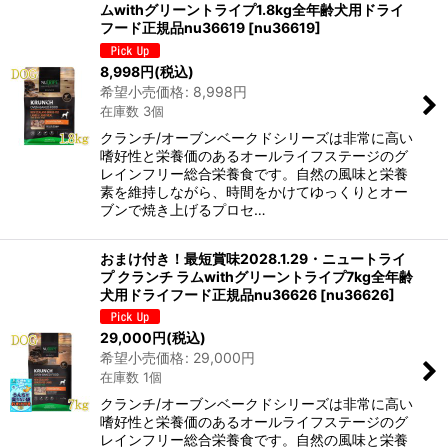
ムwithグリーントライプ1.8kg全年齢犬用ドライ
フード正規品nu36619
[
nu36619
]
8,998
円
(税込)
希望小売価格
:
8,998
円
在庫数 3個
クランチ/オーブンベークドシリーズは非常に高い
嗜好性と栄養価のあるオールライフステージのグ
レインフリー総合栄養食です。自然の風味と栄養
素を維持しながら、時間をかけてゆっくりとオー
ブンで焼き上げるプロセ…
おまけ付き！最短賞味2028.1.29・ニュートライ
プ クランチ ラムwithグリーントライプ7kg全年齢
犬用ドライフード正規品nu36626
[
nu36626
]
29,000
円
(税込)
希望小売価格
:
29,000
円
在庫数 1個
クランチ/オーブンベークドシリーズは非常に高い
嗜好性と栄養価のあるオールライフステージのグ
レインフリー総合栄養食です。自然の風味と栄養