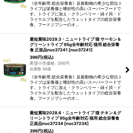
《全年齢用 総合栄養食》反芻動物の希少な部位ト
ライプは栄養価と嗜好性の高いスーパーフードで
す。トライプに加え・クランベリー・緑イ貝・ド
ライケルプを配合したウェットタイプの総合栄養
食。フードジプシーのオ…
最短賞味2029.3・ニュートライプ 猫 サーモン＆
グリーントライプ 95g全年齢対応 猫用 総合栄養
食 正規品nuc37241
[
nuc37241
]
396
円
(税込)
希望小売価格
:
396
円
在庫数 66個
《全年齢用 総合栄養食》反芻動物の希少な部位ト
ライプは栄養価と嗜好性の高いスーパーフードで
す。トライプに加え・クランベリー・緑イ貝・ド
ライケルプを配合したウェットタイプの総合栄養
食。フードジプシーのオ…
最短賞味2028.6・ニュートライプ 猫 チキン＆グ
リーントライプ 95g全年齢対応 猫用 総合栄養食
正規品nuc37234
[
nuc37234
]
396
円
(税込)