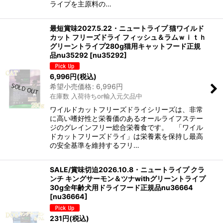
ライプを主原料の…
最短賞味2027.5.22・ニュートライプ 猫ワイルド
カット フリーズドライ フィッシュ＆ラムｗｉｔｈ
グリーントライプ280g猫用キャットフード正規
品nu35292
[
nu35292
]
6,996
円
(税込)
希望小売価格
:
6,996
円
在庫数 入荷待ちor輸入元欠品中
ワイルドカットフリーズドライシリーズは、非常
に高い嗜好性と栄養価のあるオールライフステー
ジのグレインフリー総合栄養食です。 「ワイル
ドカットフリーズドライ」は栄養素を保持し最高
の安全基準を維持するフリ…
SALE/賞味切迫2026.10.8・ニュートライプ クラ
ンチ キングサーモン＆ツナwithグリーントライプ
30g全年齢犬用ドライフード正規品nu36664
[
nu36664
]
231
円
(税込)