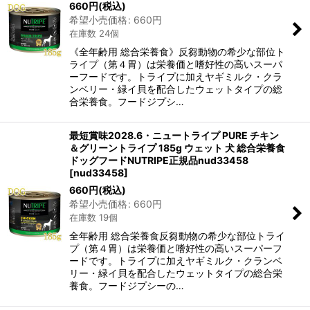
660
円
(税込)
希望小売価格
:
660
円
在庫数 24個
《全年齢用 総合栄養食》反芻動物の希少な部位ト
ライプ（第４胃）は栄養価と嗜好性の高いスーパ
ーフードです。トライプに加えヤギミルク・クラ
ンベリー・緑イ貝を配合したウェットタイプの総
合栄養食。フードジプシ…
最短賞味2028.6・ニュートライプ PURE チキン
＆グリーントライプ 185g ウェット 犬 総合栄養食
ドッグフードNUTRIPE正規品nud33458
[
nud33458
]
660
円
(税込)
希望小売価格
:
660
円
在庫数 19個
全年齢用 総合栄養食反芻動物の希少な部位トライ
プ（第４胃）は栄養価と嗜好性の高いスーパーフ
ードです。トライプに加えヤギミルク・クランベ
リー・緑イ貝を配合したウェットタイプの総合栄
養食。フードジプシーの…