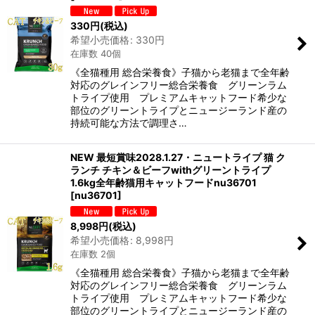
330
円
(税込)
希望小売価格
:
330
円
在庫数 40個
《全猫種用 総合栄養食》子猫から老猫まで全年齢
対応のグレインフリー総合栄養食 グリーンラム
トライプ使用 プレミアムキャットフード希少な
部位のグリーントライプとニュージーランド産の
持続可能な方法で調理さ…
NEW 最短賞味2028.1.27・ニュートライプ 猫 ク
ランチ チキン＆ビーフwithグリーントライプ
1.6kg全年齢猫用キャットフードnu36701
[
nu36701
]
8,998
円
(税込)
希望小売価格
:
8,998
円
在庫数 2個
《全猫種用 総合栄養食》子猫から老猫まで全年齢
対応のグレインフリー総合栄養食 グリーンラム
トライプ使用 プレミアムキャットフード希少な
部位のグリーントライプとニュージーランド産の