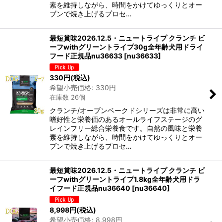
素を維持しながら、時間をかけてゆっくりとオー
ブンで焼き上げるプロセ…
最短賞味2026.12.5・ニュートライプ クランチ ビ
ーフwithグリーントライプ30g全年齢犬用ドライ
フード正規品nu36633
[
nu36633
]
330
円
(税込)
希望小売価格
:
330
円
在庫数 26個
クランチ/オーブンベークドシリーズは非常に高い
嗜好性と栄養価のあるオールライフステージのグ
レインフリー総合栄養食です。自然の風味と栄養
素を維持しながら、時間をかけてゆっくりとオー
ブンで焼き上げるプロセ…
最短賞味2026.12.5・ニュートライプ クランチ ビ
ーフwithグリーントライプ1.8kg全年齢犬用ドラ
イフード正規品nu36640
[
nu36640
]
8,998
円
(税込)
希望小売価格
:
8,998
円