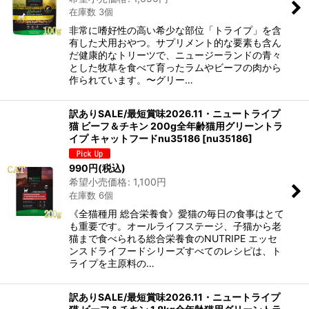
在庫数 3個
非常に嗜好性の高い希少な部位「トライプ」を含
有した犬用おやつ。サプリメント的な要素も含ん
だ健康的なトリーツで、ニュージーランドの青々
とした牧草を食べて育ったラムやビーフの肉から
作られています。〜グリー…
訳ありSALE/最短賞味2026.11・ニュートライプ
猫 ビーフ＆チキン 200g全年齢猫用グリーントラ
イプ キャットフードnu35186
[
nu35186
]
990
円
(税込)
希望小売価格
:
1,100
円
在庫数 6個
《全猫種用 総合栄養食》愛猫の毎日の食事はとて
も重要です。オールライフステージ、子猫から老
猫まで食べられる総合栄養食のNUTRIPE エッセ
ンスドライフードシリーズすべてのレシピは、ト
ライプを主原料の…
訳ありSALE/最短賞味2026.11・ニュートライプ