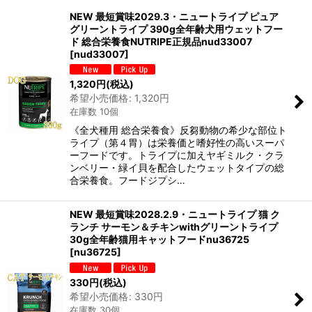
NEW 最短賞味2029.3・ニュートライプ ピュア
グリーントライプ 390g全年齢犬用ウェットフー
在庫あり
ド 総合栄養食NUTRIPE正規品nud33007
[
nud33007
]
並び順
:
1,320
円
(税込)
希望小売価格
:
1,320
円
絞り込む
在庫数 10個
《全犬種用 総合栄養食》反芻動物の希少な部位ト
ライプ（第４胃）は栄養価と嗜好性の高いスーパ
ーフードです。トライプに加えヤギミルク・クラ
ンベリー・緑イ貝を配合したウェットタイプの総
合栄養食。フードジプシ…
NEW 最短賞味2028.2.9・ニュートライプ 猫 ク
ランチ サーモン＆チキンwithグリーントライプ
30g全年齢猫用キャットフードnu36725
[
nu36725
]
330
円
(税込)
希望小売価格
:
330
円
在庫数 30個