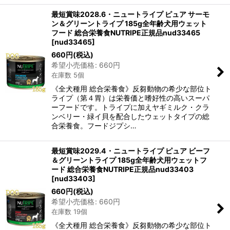
最短賞味2028.6・ニュートライプ ピュア サーモ
ン＆グリーントライプ 185g全年齢犬用ウェット
フード 総合栄養食NUTRIPE正規品nud33465
[
nud33465
]
660
円
(税込)
希望小売価格
:
660
円
在庫数 5個
《全犬種用 総合栄養食》反芻動物の希少な部位ト
ライプ（第４胃）は栄養価と嗜好性の高いスーパ
ーフードです。トライプに加えヤギミルク・クラ
ンベリー・緑イ貝を配合したウェットタイプの総
合栄養食。フードジプシ…
最短賞味2029.4・ニュートライプ ピュア ビーフ
＆グリーントライプ 185g全年齢犬用ウェットフ
ード 総合栄養食NUTRIPE正規品nud33403
[
nud33403
]
660
円
(税込)
希望小売価格
:
660
円
在庫数 19個
《全犬種用 総合栄養食》反芻動物の希少な部位ト