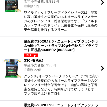
希望小売価格
:
8,998
円
在庫数 1個
ワイルドカットフリーズドライシリーズは、非常
に高い嗜好性と栄養価のあるオールライフステー
ジのグレインフリー総合栄養食です。「ワイルド
カットフリーズドライ」は栄養素を保持し最高の
安全基準を維持するフリー…
最短賞味2026.12.5・ニュートライプ クランチ ラ
ムwithグリーントライプ30g全年齢犬用ドライフ
ード正規品nu36602
[
nu36602
]
330
円
(税込)
希望小売価格
:
330
円
在庫数 22個
クランチ/オーブンベークドシリーズは非常に高い
嗜好性と栄養価のあるオールライフステージのグ
レインフリー総合栄養食です。自然の風味と栄養
素を維持しながら、時間をかけてゆっくりとオー
ブンで焼き上げるプロセ…
最短賞味2028.1.29・ニュートライプ クランチ ラ