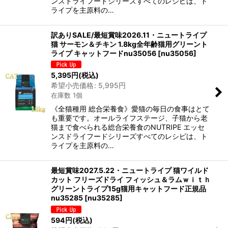
ンスドライフードシリーズすべてのレシピは、ト
ライプを主原料の…
訳ありSALE/最短賞味2026.11・ニュートライプ
猫 サーモン＆チキン 1.8kg全年齢猫用グリーント
ライプ キャットフードnu35056
[
nu35056
]
5,395
円
(税込)
希望小売価格
:
5,995
円
在庫数 1個
《全猫種用 総合栄養食》愛猫の毎日の食事はとて
も重要です。オールライフステージ、子猫から老
猫まで食べられる総合栄養食のNUTRIPE エッセ
ンスドライフードシリーズすべてのレシピは、ト
ライプを主原料の…
最短賞味2027.5.22・ニュートライプ 猫ワイルド
カット フリーズドライ フィッシュ＆ラムｗｉｔｈ
グリーントライプ15g猫用キャットフード正規品
nu35285
[
nu35285
]
594
円
(税込)