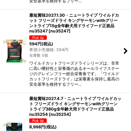
安全基準を維持するフリー…
最短賞味2027.1.30・ニュートライプ ワイルドカ
ット フリーズドライ キングサーモンwithグリー
ントライプ15g全年齢犬用ドライフード正規品
nu35247
[
nu35247
]
594
円
(税込)
希望小売価格
:
594
円
在庫数 5個
ワイルドカットフリーズドライシリーズは、非常
に高い嗜好性と栄養価のあるオールライフステー
ジのグレインフリー総合栄養食です。「ワイルド
カットフリーズドライ」は栄養素を保持し最高の
安全基準を維持するフリー…
最短賞味2027.4.7・ニュートライプ ワイルドカッ
ト フリーズドライ キングサーモンwithグリーン
トライプ380g全年齢犬用ドライフード正規品
nu35254
[
nu35254
]
8,998
円
(税込)