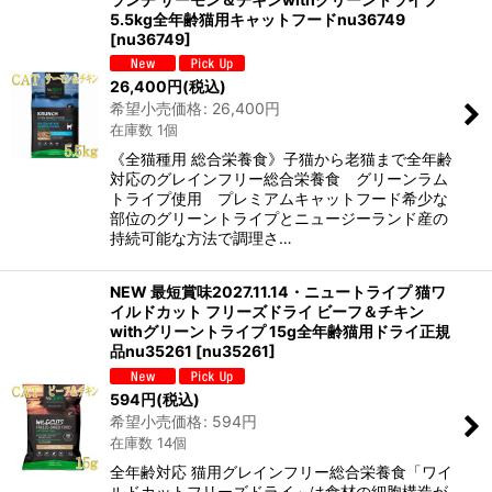
5.5kg全年齢猫用キャットフードnu36749
[
nu36749
]
26,400
円
(税込)
希望小売価格
:
26,400
円
在庫数 1個
《全猫種用 総合栄養食》子猫から老猫まで全年齢
対応のグレインフリー総合栄養食 グリーンラム
トライプ使用 プレミアムキャットフード希少な
部位のグリーントライプとニュージーランド産の
持続可能な方法で調理さ…
NEW 最短賞味2027.11.14・ニュートライプ 猫ワ
イルドカット フリーズドライ ビーフ＆チキン
withグリーントライプ 15g全年齢猫用ドライ正規
品nu35261
[
nu35261
]
594
円
(税込)
希望小売価格
:
594
円
在庫数 14個
全年齢対応 猫用グレインフリー総合栄養食「ワイ
ルドカットフリーズドライ」は食材の細胞構造が