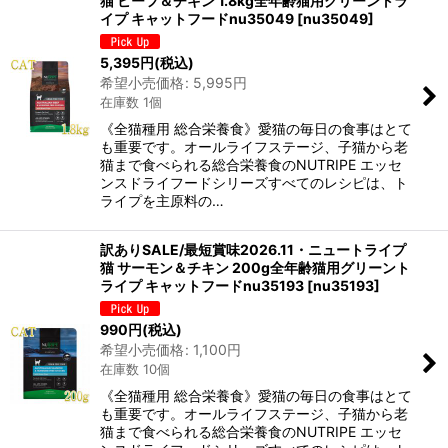
猫 ビーフ＆チキン 1.8kg全年齢猫用グリーントラ
イプ キャットフードnu35049
[
nu35049
]
5,395
円
(税込)
希望小売価格
:
5,995
円
在庫数 1個
《全猫種用 総合栄養食》愛猫の毎日の食事はとて
も重要です。オールライフステージ、子猫から老
猫まで食べられる総合栄養食のNUTRIPE エッセ
ンスドライフードシリーズすべてのレシピは、ト
ライプを主原料の…
訳ありSALE/最短賞味2026.11・ニュートライプ
猫 サーモン＆チキン 200g全年齢猫用グリーント
ライプ キャットフードnu35193
[
nu35193
]
990
円
(税込)
希望小売価格
:
1,100
円
在庫数 10個
《全猫種用 総合栄養食》愛猫の毎日の食事はとて
も重要です。オールライフステージ、子猫から老
猫まで食べられる総合栄養食のNUTRIPE エッセ