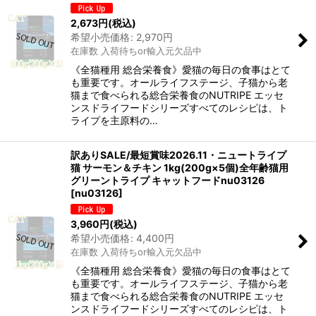
2,673
円
(税込)
希望小売価格
:
2,970
円
在庫数 入荷待ちor輸入元欠品中
《全猫種用 総合栄養食》愛猫の毎日の食事はとて
も重要です。オールライフステージ、子猫から老
猫まで食べられる総合栄養食のNUTRIPE エッセ
ンスドライフードシリーズすべてのレシピは、ト
ライプを主原料の…
訳ありSALE/最短賞味2026.11・ニュートライプ
猫 サーモン＆チキン 1kg(200g×5個)全年齢猫用
グリーントライプ キャットフードnu03126
[
nu03126
]
3,960
円
(税込)
希望小売価格
:
4,400
円
在庫数 入荷待ちor輸入元欠品中
《全猫種用 総合栄養食》愛猫の毎日の食事はとて
も重要です。オールライフステージ、子猫から老
猫まで食べられる総合栄養食のNUTRIPE エッセ
ンスドライフードシリーズすべてのレシピは、ト