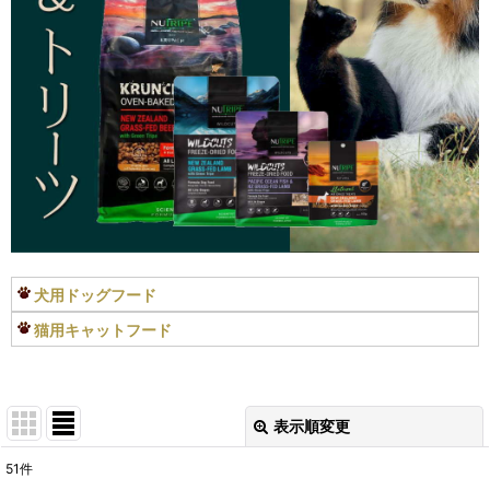
犬用ドッグフード
猫用キャットフード
表示順変更
閉じる
51
件
表示数
: