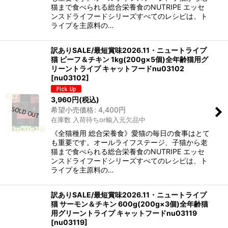
猫まで食べられる総合栄養食のNUTRIPE エッセ
ンスドライフードシリーズすべてのレシピは、ト
ライプを主原料の…
訳ありSALE/最短賞味2026.11・ニュートライプ
猫 ビーフ＆チキン 1kg(200g×5個)全年齢猫用グ
リーントライプ キャットフードnu03102
[
nu03102
]
3,960
円
(税込)
希望小売価格
:
4,400
円
在庫数 入荷待ちor輸入元欠品中
《全猫種用 総合栄養食》愛猫の毎日の食事はとて
も重要です。オールライフステージ、子猫から老
猫まで食べられる総合栄養食のNUTRIPE エッセ
ンスドライフードシリーズすべてのレシピは、ト
ライプを主原料の…
訳ありSALE/最短賞味2026.11・ニュートライプ
猫 サーモン＆チキン 600g(200g×3個)全年齢猫
用グリーントライプ キャットフードnu03119
[
nu03119
]