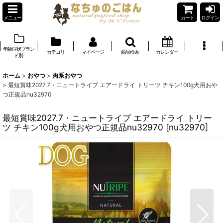
メニュー
カート
ログイン
年齢症状ブラン
カテゴリ
マイページ
商品検索
カレンダー
ド別
ホーム
>
おやつ
>
肉系おやつ
>
最短賞味2027.7・ニュートライプ エアードライ トリーツ チキン100g犬用おや
つ正規品nu32970
最短賞味2027.7・ニュートライプ エアードライ トリー
ツ チキン100g犬用おやつ正規品nu32970
[
nu32970
]