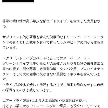
非常に嗜好性の高い希少な部位「トライプ」を含有した犬用おや
つ。
サプリメント的な要素も含んだ健康的なトリーツで、ニュージーラ
ンドの青々とした牧草を食べて育ったラムやビーフの肉から作られ
ています。
〜グリーントライプはペットにとってのスーパーフード〜
グリーントライプは牛や鹿などの放牧された草食動物の栄養豊富な
胃の内壁で、消化酵素、必須脂肪酸、タンパク質、プロバイオティ
クス、そして犬の健康に欠かせない重要なミネラルを含んでいま
す。
トライプは冷水で優しく洗浄するだけで、加工や漂白をせずに自然
の栄養をそのまま残しています。
エアードライ製法※により人工添加物や防腐剤は不使用。
ほどよい柔らかさでトレーニングのご褒美にも役立つトリーツで