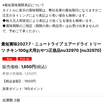
※最短賞味期限表記について
タイトルに表示の賞味期限は、弊社在庫の最短期日になりますがご
注文のタイミングにより表記より長い場合も御座います。
◆輸入元入荷状況により表記より短くなる場合も御座います。
◆賞味期限のご指定（期限の長い商品等）はお受け出来ませんの
で、予めご了承ください。
最短賞味2027.7・ニュートライプ エアードライ トリー
ツ チキン100g犬用おやつ正規品nu32970
[
nu32970
]
販売価格
:
1,650
円
(税込)
希望小売価格
:
1,650
円
【税込金額】
:
1650円
加算ポイント: 165ポイント
在庫数 3個