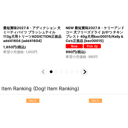
最短賞味2027.5・ニュートライプ エ
最短賞味2027.9・アディクション 犬
アードライ トリーツ ラム100g犬用お
ミーティバイツ ビーフ 113g犬用トリ
やつ正規品nu32963
[
nu32963
]
ーツADDICTION正規品add41703
[
add41703
]
1,320
円
(税込)
1,650
円
(税込)
希望小売価格
:
1,320
円
希望小売価格
:
1,650
円
Item Ranking (Dog! Item Ranking)
No.5
No.6