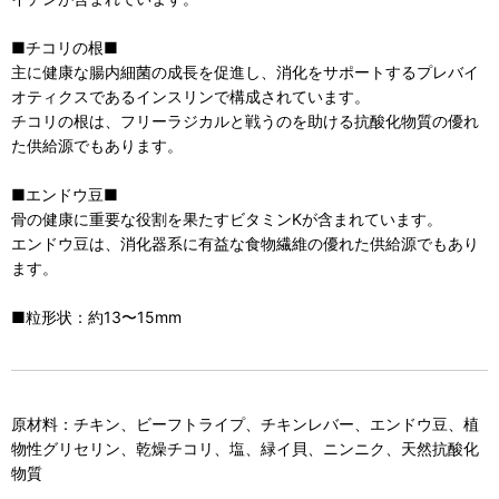
■チコリの根■
主に健康な腸内細菌の成長を促進し、消化をサポートするプレバイ
オティクスであるインスリンで構成されています。
チコリの根は、フリーラジカルと戦うのを助ける抗酸化物質の優れ
た供給源でもあります。
■エンドウ豆■
骨の健康に重要な役割を果たすビタミンKが含まれています。
エンドウ豆は、消化器系に有益な食物繊維の優れた供給源でもあり
ます。
■粒形状：約13〜15mm
原材料：チキン、ビーフトライプ、チキンレバー、エンドウ豆、植
物性グリセリン、乾燥チコリ、塩、緑イ貝、ニンニク、天然抗酸化
物質