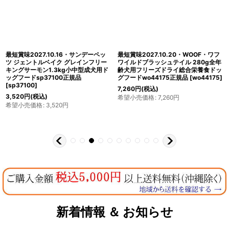
最短賞味2027.10.16・サンデーペッ
最短賞味2027.10.20・WOOF・ワフ
ツ ジェントルベイク グレインフリー
ワイルドブラッシュテイル 280g全年
キングサーモン1.3kg小中型成犬用ド
齢犬用フリーズドライ総合栄養食ドッ
ッグフードsp37100正規品
グフードwo44175正規品
[
wo44175
]
[
sp37100
]
7,260
円
(税込)
3,520
円
(税込)
希望小売価格
:
7,260
円
希望小売価格
:
3,520
円
新着情報 ＆ お知らせ