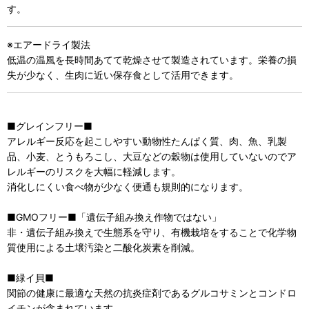
す。
※エアードライ製法
低温の温風を長時間あてて乾燥させて製造されています。栄養の損
失が少なく、生肉に近い保存食として活用できます。
■グレインフリー■
アレルギー反応を起こしやすい動物性たんぱく質、肉、魚、乳製
品、小麦、とうもろこし、大豆などの穀物は使用していないのでア
レルギーのリスクを大幅に軽減します。
消化しにくい食べ物が少なく便通も規則的になります。
■GMOフリー■「遺伝子組み換え作物ではない」
非・遺伝子組み換えで生態系を守り、有機栽培をすることで化学物
質使用による土壌汚染と二酸化炭素を削減。
■緑イ貝■
関節の健康に最適な天然の抗炎症剤であるグルコサミンとコンドロ
イチンが含まれています。