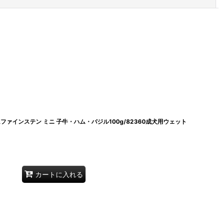
閉じる
ォムファインステン ミニ 子牛・ハム・バジル100g/82360成犬用ウェット
カートに入れる