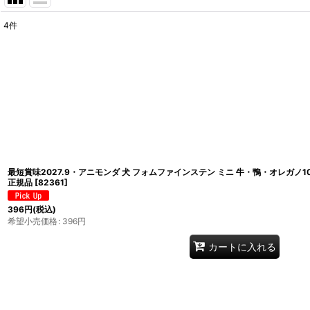
4
件
表示数
:
在庫あり
並び順
:
最短賞味2027.9・アニモンダ 犬 フォムファインステン ミニ 牛・鴨・オレガノ100
正規品
[
82361
]
396
円
(税込)
希望小売価格
:
396
円
カートに入れる