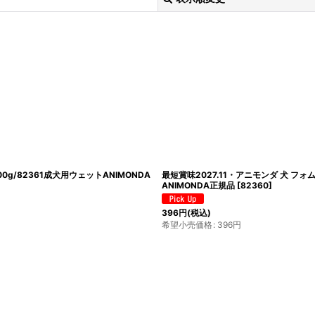
絞り込む
g/82361成犬用ウェットANIMONDA
最短賞味2027.11・アニモンダ 犬 フ
ANIMONDA正規品
[
82360
]
396
円
(税込)
希望小売価格
:
396
円