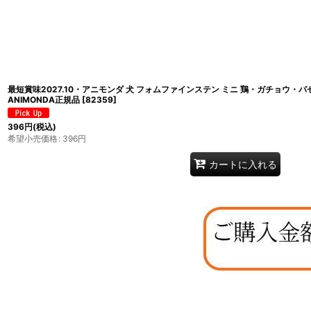
最短賞味2027.10・アニモンダ 犬 フォムファインステン ミニ 鶏・ガチョウ・パセ
ANIMONDA正規品
[
82359
]
396
円
(税込)
希望小売価格
:
396
円
カートに入れる