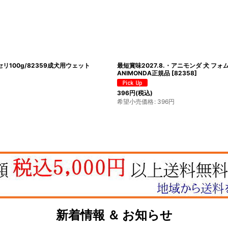
リ100g/82359成犬用ウェット
最短賞味2027.8.・アニモンダ 犬 フ
ANIMONDA正規品
[
82358
]
396
円
(税込)
希望小売価格
:
396
円
新着情報 ＆ お知らせ