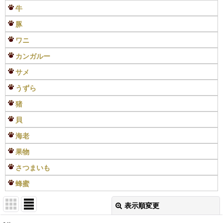
牛
豚
ワニ
カンガルー
サメ
うずら
猪
貝
海老
果物
さつまいも
蜂蜜
表示順変更
閉じる