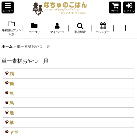
メニュー
カート
ログイン
年齢症状ブラン
カテゴリ
マイページ
商品検索
カレンダー
ド別
ホーム
>
単一素材おやつ 貝
単一素材おやつ 貝
鶏
鴨
魚
馬
鹿
羊
ヤギ