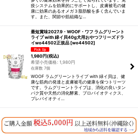
疫システムを効果的にサポートし、皮膚被毛の健
康に効果のあるオメガ３脂肪酸を多く含んでいま
す。また、関節や筋組織な…
最短賞味2027.9・WOOF・ワフ ラムグリーント
ライプ with 緑イ貝40g犬用おやつフリーズドラ
イwo44502正規品
[
wo44502
]
1,980
円
(税込)
希望小売価格
:
1,980
円
在庫数 7個
WOOF ラムグリーントライプ with 緑イ貝は、健
康な筋肉の発達と皮膚被毛の健康を保つトリーツ
です。ラムグリーントライプは、消化の良いタン
パク質や天然の消化酵素、プロバイオティクス、
プレバイオティ…