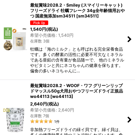
最短賞味2028.2・Smiley (スマイリーキャット)
フリーズドライ 牡蠣フレーク 34g全年齢猫用おや
つ 国産無添加sm34511
[
sm34511
]
1,540
円
(税込)
希望小売価格
:
1,540
円
在庫数 3個
牡蠣は「海のミルク」とも呼ばれる完全栄養食品
です。多くの酵素の活性に必要不可欠なミネラル
である亜鉛の含有量が食品随ーで、 他のミネラル
やピタミンと共にネコちゃんの健康を保ちます。
偏食の多いネコちゃんに…
最短賞味2028.2・WOOF・ワフ グリーンリップ
ドマッスル50g犬用おやつフリーズドライ正規品
wo44113
[
wo44113
]
2,640
円
(税込)
希望小売価格
:
2,640
円
在庫数 7個
1
件
非加熱フリーズドライの緑イ貝です。緑イ貝は、
多くの健康効果を持つことで知られています。免