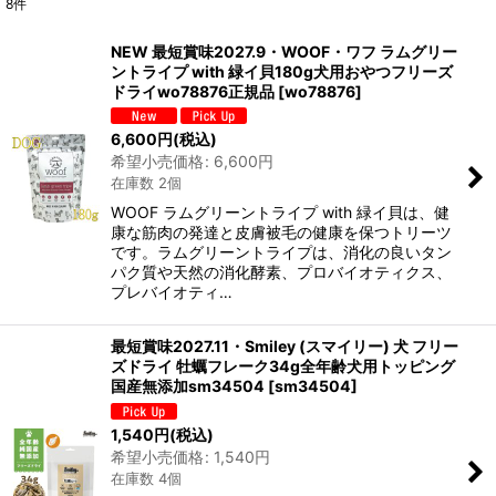
8
件
表示数
:
NEW 最短賞味2027.9・WOOF・ワフ ラムグリー
ントライプ with 緑イ貝180g犬用おやつフリーズ
在庫あり
ドライwo78876正規品
[
wo78876
]
並び順
:
6,600
円
(税込)
希望小売価格
:
6,600
円
在庫数 2個
絞り込む
WOOF ラムグリーントライプ with 緑イ貝は、健
康な筋肉の発達と皮膚被毛の健康を保つトリーツ
です。ラムグリーントライプは、消化の良いタン
パク質や天然の消化酵素、プロバイオティクス、
プレバイオティ…
最短賞味2027.11・Smiley (スマイリー) 犬 フリー
ズドライ 牡蠣フレーク34g全年齢犬用トッピング
国産無添加sm34504
[
sm34504
]
1,540
円
(税込)
希望小売価格
:
1,540
円
在庫数 4個