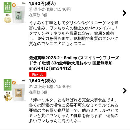
1,540
円
(税込)
希望小売価格
:
1,540
円
在庫数 3個
うまみや甘味としてグリシンやグリコーゲンを豊
富に含み、ワンちゃんの極上のおやつタイムに！
タウリンやミネラルを豊富に含み、健康を維持
し、免疫力を保ちます。低脂肪で良質のタンパク
質なのでシニア犬にもオスス…
最短賞味2028.2・Smiley (スマイリー) フリーズ
ドライ 牡蠣 33g全年齢犬用おやつ 国産無添加
sm34412
[
sm34412
]
1,540
円
(税込)
希望小売価格
:
1,540
円
在庫数 6個
「海のミルク」とも呼ばれる完全栄養食品です。
多くの酵素の活性に必要不可欠なミネラルである
亜鉛の含有量が食品随一で、他のミネラルやビタ
ミンと共にワンちゃんの健康を保ちます。偏食の
多いワンちゃんに海のミネ…