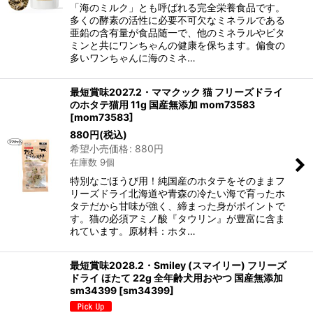
「海のミルク」とも呼ばれる完全栄養食品です。
多くの酵素の活性に必要不可欠なミネラルである
亜鉛の含有量が食品随一で、他のミネラルやビタ
ミンと共にワンちゃんの健康を保ちます。偏食の
多いワンちゃんに海のミネ…
最短賞味2027.2・ママクック 猫 フリーズドライ
のホタテ猫用 11g 国産無添加 mom73583
[
mom73583
]
880
円
(税込)
希望小売価格
:
880
円
在庫数 9個
特別なごほうび用！純国産のホタテをそのままフ
リーズドライ北海道や青森の冷たい海で育ったホ
タテだから甘味が強く、締まった身がポイントで
す。猫の必須アミノ酸『タウリン』が豊富に含ま
れています。原材料：ホタ…
最短賞味2028.2・Smiley (スマイリー) フリーズ
ドライ ほたて 22g 全年齢犬用おやつ 国産無添加
sm34399
[
sm34399
]