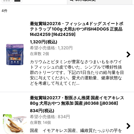
4
件
表示数
:
最短賞味2027.6・フィッシュ4ドッグ スイートポ
テトラップ 100g 犬用おやつFISH4DOGS 正規品
在庫あり
f4d24259
[
f4d24259
]
1,320
円
(税込)
並び順
:
希望小売価格
:
1,320
円
在庫数 2個
絞り込む
カリウムとビタミンが豊富なさつまいもをホワイ
トフィッシュの皮で巻いた、シンプルで嗜好性抜
群のトリーツです。下記の1日当たりの給与量を目
安に与えてください。愛犬の運動量、健康状態な
どを考慮して与えてくだ…
最短賞味2027.7・獣医さん推奨 国産イモアキレス
80g 犬用おやつ 無添加 国産 j80368
[
j80368
]
834
円
(税込)
希望小売価格
:
834
円
在庫数 14個
国産 イモアキレス国産、繊維質たっぷりの芋を