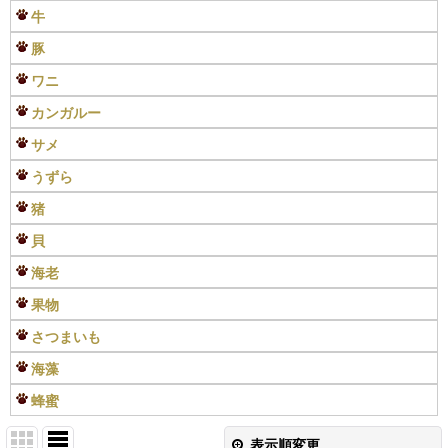
牛
豚
ワニ
カンガルー
サメ
うずら
猪
貝
海老
果物
さつまいも
海藻
蜂蜜
表示順変更
閉じる