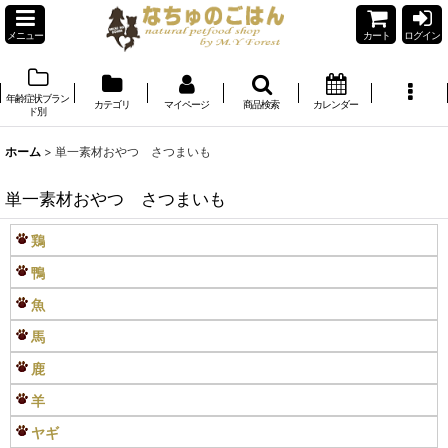
メニュー
カート
ログイン
年齢症状ブラン
カテゴリ
マイページ
商品検索
カレンダー
ド別
ホーム
>
単一素材おやつ さつまいも
単一素材おやつ さつまいも
鶏
鴨
魚
馬
鹿
羊
ヤギ