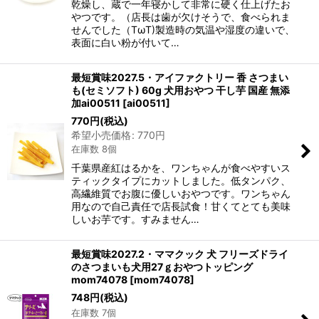
乾燥し、蔵で一年寝かして非常に硬く仕上げたお
やつです。（店長は歯が欠けそうで、食べられま
せんでした（TωT)製造時の気温や湿度の違いで、
表面に白い粉が付いて…
最短賞味2027.5・アイファクトリー 香 さつまい
も(セミソフト) 60g 犬用おやつ 干し芋 国産 無添
加ai00511
[
ai00511
]
770
円
(税込)
希望小売価格
:
770
円
在庫数 8個
千葉県産紅はるかを、ワンちゃんが食べやすいス
ティックタイプにカットしました。低タンパク、
高繊維質でお腹に優しいおやつです。ワンちゃん
用なので自己責任で店長試食！甘くてとても美味
しいお芋です。すみません…
最短賞味2027.2・ママクック 犬 フリーズドライ
のさつまいも犬用27ｇおやつトッピング
mom74078
[
mom74078
]
748
円
(税込)
在庫数 7個