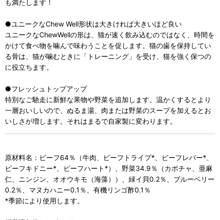
も満たします！
●ユニークなChew Well形状は大きければ大きいほど良い
ユニークなChewWellの形は、猫が速く飲み込むのではなく、時間を
かけて食べ物を噛んで味わうことを促します。猫の歯を保持してい
る骨は、猫が噛むときに「トレーニング」を受け、猫を強く保つの
に役立ちます。
●フレッシュトップアップ
特別なご馳走に新鮮な果物や野菜を追加します。温かくするとより
一層おいしいので、ぬるま湯、肉または野菜のスープを加えるとお
いしさが増します。それはまるで自家製に変わります。
原材料名：ビーフ64％（牛肉、ビーフトライプ*、ビーフレバー*、
ビーフキドニー*、ビーフハート*）、野菜34.9％（カボチャ、亜麻
仁、ニンジン、オオウキモ（海藻））、緑イ貝0.2％、ブルーベリー
0.2％、マヌカハニー0.1％、有機リンゴ酢0.1％
*季節により使用します。