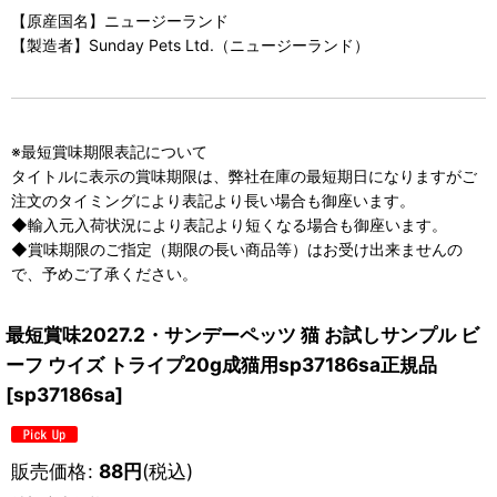
【原産国名】ニュージーランド
【製造者】Sunday Pets Ltd.（ニュージーランド）
※最短賞味期限表記について
タイトルに表示の賞味期限は、弊社在庫の最短期日になりますがご
注文のタイミングにより表記より長い場合も御座います。
◆輸入元入荷状況により表記より短くなる場合も御座います。
◆賞味期限のご指定（期限の長い商品等）はお受け出来ませんの
で、予めご了承ください。
最短賞味2027.2・サンデーペッツ 猫 お試しサンプル ビ
ーフ ウイズ トライプ20g成猫用sp37186sa正規品
[
sp37186sa
]
販売価格
:
88
円
(税込)