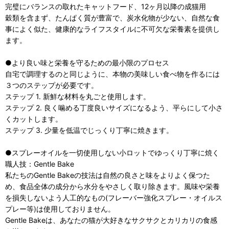
完璧にバランスの取れたキャットフード、12ヶ月以降の成猫用
穀類を含まず、たんぱく質が豊富で、炭水化物が少ない、自然な食
事によく似た、健康的なライフスタイルに不可欠な栄養素を提供し
ます。
●より良い味と栄養を守るための最小限のプロセス
自宅で調理するのと同じように、本物の美味しい食べ物を作るには
３つのステップが必要です。
ステップ 1. 新鮮な材料を丸ごと使用します。
ステップ 2. 良く噛める丁度良いサイズになるよう、平らにして小さ
くカットします。
ステップ 3. 少量を低温でじっくり丁寧に焼きます。
●スプレーオイルを一切使用しない小ロットでゆっくり丁寧に焼く
職人技：Gentle Bake
私たちのGentle Bakeの技法は自然の良さと味をよりよく保つた
め、食品全体の成分から水分をやさしく取り除きます。風味や栄養
を損失しないよう人工的なもの(フレーバー強化スプレー・オイルス
プレー等)は使用しておりません。
Gentle Bakeは、あなたの猫が大好きなサクサクとカリカリの食感