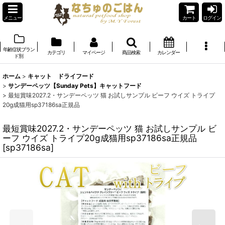
メニュー
カート
ログイン
年齢症状ブラン
カテゴリ
マイページ
商品検索
カレンダー
ド別
ホーム
>
キャット ドライフード
>
サンデーペッツ【Sunday Pets】キャットフード
>
最短賞味2027.2・サンデーペッツ 猫 お試しサンプル ビーフ ウイズ トライプ
20g成猫用sp37186sa正規品
最短賞味2027.2・サンデーペッツ 猫 お試しサンプル ビ
ーフ ウイズ トライプ20g成猫用sp37186sa正規品
[
sp37186sa
]