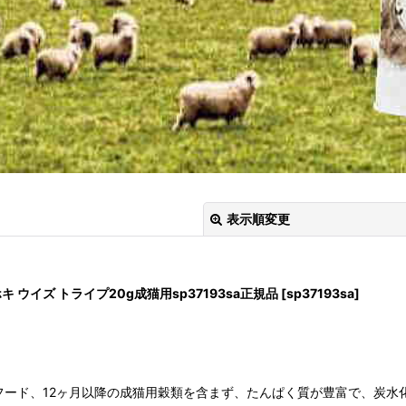
表示順変更
キ ウイズ トライプ20g成猫用sp37193sa正規品
[
sp37193sa
]
フード、12ヶ月以降の成猫用穀類を含まず、たんぱく質が豊富で、炭
絞り込む