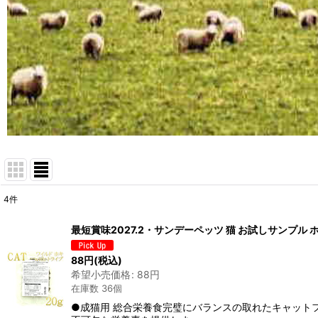
4
件
表示数
:
最短賞味2027.2・サンデーペッツ 猫 お試しサンプル ホ
在庫あり
88
円
(税込)
希望小売価格
:
88
円
並び順
:
在庫数 36個
●成猫用 総合栄養食完璧にバランスの取れたキャット