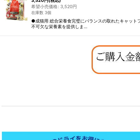
3,520
円
(税込)
希望小売価格
:
3,520
円
在庫数 3個
●成猫用 総合栄養食完璧にバランスの取れたキャット
不可欠な栄養素を提供しま…