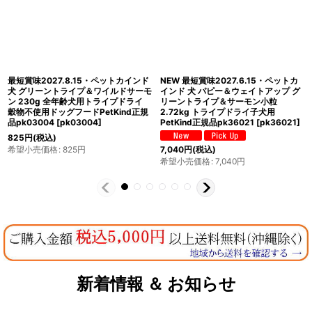
最短賞味2027.5.15・ペットカインド
最短賞味2027.8.15・ペットカインド
犬グリーントライプ＆ワイルドサーモ
犬 グリーントライプ＆ワイルドサーモ
ン 小粒230g トライプドライ全年齢犬
ン 6.35kgトライプドライ全年齢犬用
用PetKind正規品pk00013
PetKind正規品pk01000
[
pk01000
]
[
pk00013
]
13,750
円
(税込)
825
円
(税込)
希望小売価格
:
13,750
円
希望小売価格
:
825
円
新着情報 ＆ お知らせ