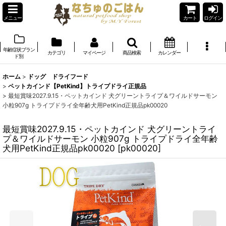
メニュー
カート
ログイン
年齢症状ブラン
カテゴリ
マイページ
商品検索
カレンダー
ド別
ホーム
>
ドッグ ドライフード
>
ペットカインド【PetKind】トライプドライ正規品
>
最短賞味2027.9.15・ペットカインド 犬グリーントライプ＆ワイルドサーモン
小粒907g トライプドライ全年齢犬用PetKind正規品pk00020
最短賞味2027.9.15・ペットカインド 犬グリーントライ
プ＆ワイルドサーモン 小粒907g トライプドライ全年齢
犬用PetKind正規品pk00020
[
pk00020
]