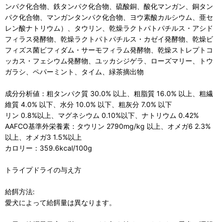
ンパク化合物、鉄タンパク化合物、硫酸銅、酸化マンガン、銅タン
パク化合物、マンガンタンパク化合物、ヨウ素酸カルシウム、亜セ
レン酸ナトリウム）、タウリン、乾燥ラクトパトパチルス・アシド
フィラス発酵物、乾燥ラクトパトパチルス・カゼイ発酵物、乾燥ビ
フィズス菌ビフィダム・サーモフィラム発酵物、乾燥ストレプトコ
ッカス・フェシウム発酵物、ユッカシジゲラ、ローズマリー、トウ
ガラシ、ペパーミント、タイム、緑茶摘出物
成分分析値：粗タンパク質 30.0% 以上、粗脂質 16.0% 以上、粗繊
維質 4.0% 以下、水分 10.0% 以下、粗灰分 7.0% 以下
リン 0.8%以上、マグネシウム 0.10%以下、ナトリウム 0.42%
AAFCO基準外栄養素：タウリン 2790mg/kg 以上、オメガ6 2.3%
以上、オメガ3 1.5%以上
カロリー：359.6kcal/100g
トライプドライの与え方
給餌方法:
愛犬によって給餌量は異なります。