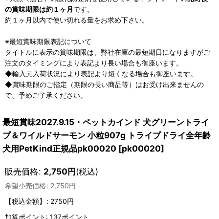
の賞味期限は約１ヶ月
です。
約１ヶ月以内で使い切れる量をお求め下さい。
※最短賞味期限表記について
タイトルに表示の賞味期限は、弊社在庫の最短期日になりますがご
注文のタイミングにより表記より長い場合も御座います。
◆輸入元入荷状況により表記より短くなる場合も御座います。
◆賞味期限のご指定（期限の長い商品等）はお受け出来ませんの
で、予めご了承ください。
最短賞味2027.9.15・ペットカインド 犬グリーントライ
プ＆ワイルドサーモン 小粒907g トライプドライ全年齢
犬用PetKind正規品pk00020
[
pk00020
]
販売価格
:
2,750
円
(税込)
希望小売価格
:
2,750
円
【税込金額】
:
2750円
加算ポイント: 137ポイント