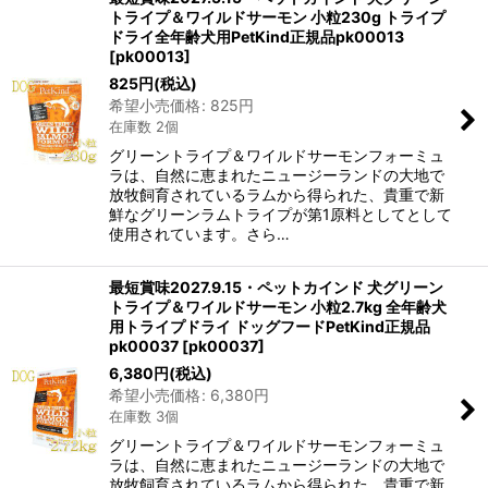
トライプ＆ワイルドサーモン 小粒230g トライプ
ドライ全年齢犬用PetKind正規品pk00013
[
pk00013
]
825
円
(税込)
希望小売価格
:
825
円
在庫数 2個
グリーントライプ＆ワイルドサーモンフォーミュ
ラは、自然に恵まれたニュージーランドの大地で
放牧飼育されているラムから得られた、貴重で新
鮮なグリーンラムトライプが第1原料としてとして
使用されています。さら…
最短賞味2027.9.15・ペットカインド 犬グリーン
トライプ＆ワイルドサーモン 小粒2.7kg 全年齢犬
用トライプドライ ドッグフードPetKind正規品
pk00037
[
pk00037
]
6,380
円
(税込)
希望小売価格
:
6,380
円
在庫数 3個
グリーントライプ＆ワイルドサーモンフォーミュ
ラは、自然に恵まれたニュージーランドの大地で
放牧飼育されているラムから得られた、貴重で新