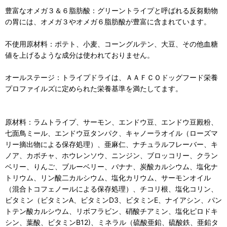
豊富なオメガ３＆６脂肪酸：グリーントライプと呼ばれる反芻動物
の胃には、オメガ３やオメガ６脂肪酸が豊富に含まれています。
不使用原材料：ポテト、小麦、コーングルテン、大豆、その他血糖
値を上げるような成分は使われておりません。
オールステージ：トライプドライは、ＡＡＦＣＯドッグフード栄養
プロファイルズに定められた栄養基準を満たしてます。
原材料：ラムトライプ、サーモン、エンドウ豆、エンドウ豆殿粉、
七面鳥ミール、エンドウ豆タンパク、キャノーラオイル（ローズマ
リー摘出物による保存処理）、亜麻仁、ナチュラルフレーバー、キ
ノア、カボチャ、ホウレンソウ、ニンジン、ブロッコリー、クラン
ベリー、りんご、ブルーベリー、バナナ、炭酸カルシウム、塩化ナ
トリウム、リン酸二カルシウム、塩化カリウム、サーモンオイル
（混合トコフェノールによる保存処理）、チコリ根、塩化コリン、
ビタミン（ビタミンA、ビタミンD3、ビタミンE、ナイアシン、パン
トテン酸カルシウム、リボフラビン、硝酸チアミン、塩化ピロドキ
シン、葉酸、ビタミンB12)、ミネラル（硫酸亜鉛、硫酸鉄、亜鉛タ