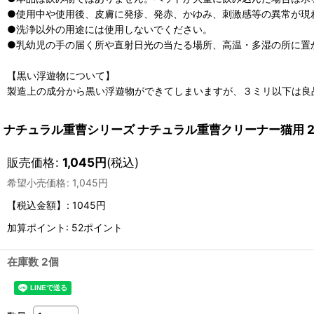
●使用中や使用後、皮膚に発疹、発赤、かゆみ、刺激感等の異常が現
●洗浄以外の用途には使用しないでください。
●乳幼児の手の届く所や直射日光の当たる場所、高温・多湿の所に置
【黒い浮遊物について】
製造上の成分から黒い浮遊物ができてしまいますが、３ミリ以下は良
ナチュラル重曹シリーズ ナチュラル重曹クリーナー猫用 200m
販売価格
:
1,045
円
(税込)
希望小売価格
:
1,045
円
【税込金額】
:
1045円
加算ポイント: 52ポイント
在庫数 2個