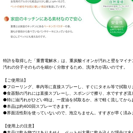
特許を取得した「重曹電解水」は、重炭酸イオンが汚れと壁をマイナ
汚れの分子そのものを細かく分散するため、洗浄力が高いのです。
【ご使用法】
●フローリング、車内等に直接スプレーし、すぐにタオル等で拭取り
●食器類の汚れには直接スプレーし、スポンジで擦り、水ですすぎ流
●特に油汚れがひどい時は、一度油を拭取るか、水で軽く流してから
●本品は約400回スプレーできます。
●界面活性剤を使っていないので、泡立ちません。すすぎが早く済み
【使用上の注意】
●本品は飲み物ではありません。ペットが大量に飲み込んだ場合は水