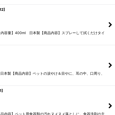
12
]
容量】400ml 日本製【商品内容】スプレーして拭くだけタイ
 日本製【商品内容】ペットの涙やけ＆目やに、耳の中、口周り、
1
]
商品内容】ペット用食器類の汚れヌメヌメ落としに。食器洗剤の主