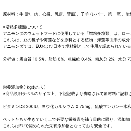
原材料：牛 (肺、肉、心臓、乳房、腎臓)、子羊 (レバー、第一胃)
※増粘多糖類について
アニモンダのウェットフードに使用している「増粘多糖類」は、ロー
これらは、豆の種子や海藻などを原料とする植物・海藻等由来の成分
アニモンダでは、EUおよび日本で増粘剤として使用が認められてい
分析値：蛋白質 10.5%、脂肪 8%、粗繊維 0.4%、粗灰分 2%、水分 77
栄養添加物(1kgあたり)
※商品説明ラベルのサイズ上、下記記載より省略されて原材料に記載
ビタミンD3 200IU、ヨウ化カルシウム 0.75mg、硫酸マンガン一水和
ペットたちが生きていく上で必要な栄養素を補う目的に限り、添加物
これらはEUで認められた栄養添加物となっており安全です。