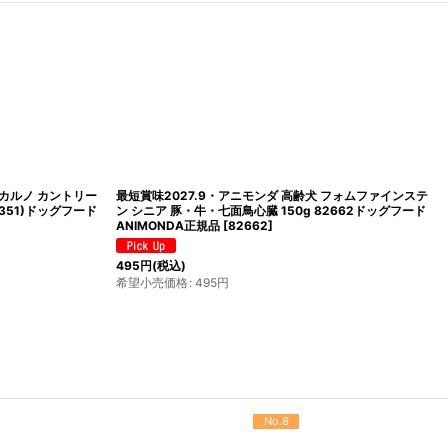
ンカルノ カントリー
最短賞味2027.9・アニモンダ 高齢犬 フォムファインステ
2351)ドッグフード
ン シニア 豚・牛・七面鳥心臓 150g 82662ドッグフード
ANIMONDA正規品
[
82662
]
495
円
(税込)
希望小売価格
:
495
円
No.12