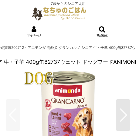
7歳からのシニア犬用
マイページ
商品検索
短賞味2027.12・アニモンダ 高齢犬 グランカルノ シニア 牛・子羊 400g缶8273
 牛・子羊 400g缶82737ウェット ドッグフードANIMO